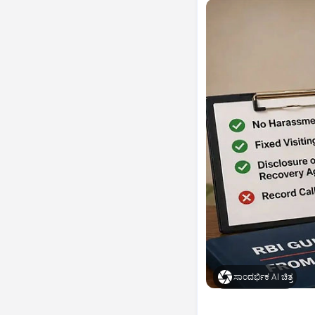
ಸಾಂದರ್ಭಿಕ AI ಚಿತ್ರ