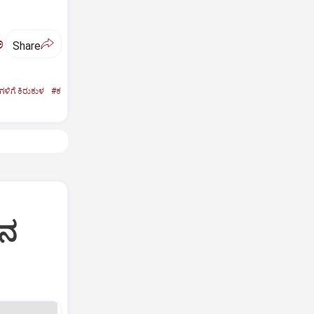
ಅ
Share
 ಗಳಿಗೆ ಕಿರುಕುಳ
#ಕ
ಿನ