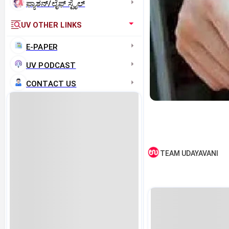
ಫ್ಯಾಶನ್/ಲೈಫ್‌ ಸ್ಟೈಲ್
UV OTHER LINKS
E-PAPER
UV PODCAST
CONTACT US
TEAM UDAYAVANI