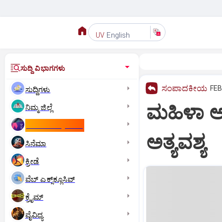
English
UV
ಸುದ್ದಿ ವಿಭಾಗಗಳು
ಸಂಪಾದಕೀಯ
FEB
ಸುದ್ದಿಗಳು
ಮಹಿಳಾ ಆ
ನಿಮ್ಮ ಜಿಲ್ಲೆ
ಕಾಮನ್‌ ವೆಲ್ತ್‌ ಗೇಮ್ಸ್‌
ಅತ್ಯವಶ್ಯ
ಸಿನೆಮಾ
ಕ್ರೀಡೆ
ವೆಬ್ ಎಕ್ಸ್‌ಕ್ಲೂಸಿವ್
ಕ್ರೈಮ್
ವೈವಿಧ್ಯ