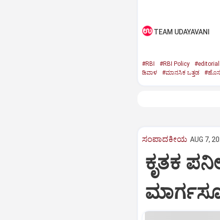
TEAM UDAYAVANI
#RBI
#RBI Policy
#editorial
ಡಿವಾಳ
#ಮಾನಸಿಕ ಒತ್ತಡ
#ಹೊಸ 
ಸಂಪಾದಕೀಯ
AUG 7, 20
ಕೃತಕ ಪನೀರ
ಮಾರ್ಗಸೂಚ