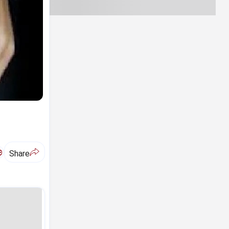
ಅ
Share