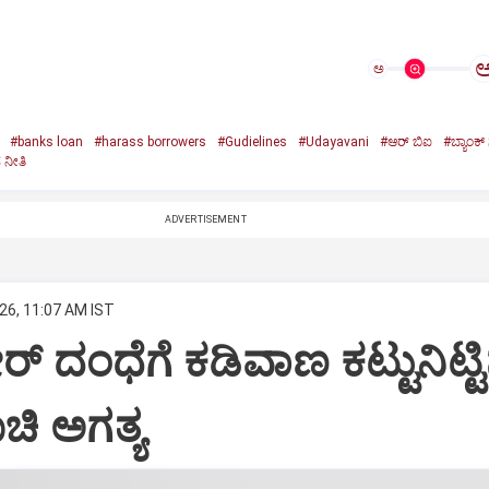
ಅ
#banks loan
#harass borrowers
#Gudielines
#Udayavani
#ಆರ್‌ ಬಿಐ
#ಬ್ಯಾಂಕ್‌
ನೀತಿ
ADVERTISEMENT
26, 11:07 AM IST
್‌ ದಂಧೆಗೆ ಕಡಿವಾಣ ಕಟ್ಟುನಿಟ್ಟ
ಿ ಅಗತ್ಯ