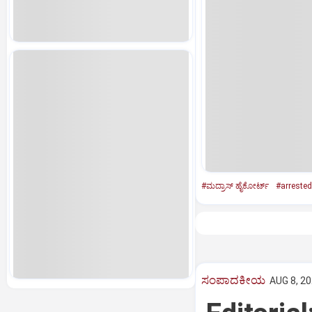
#ಮದ್ರಾಸ್‌ ಹೈಕೋರ್ಟ್‌
#arrested
ಸಂಪಾದಕೀಯ
AUG 8, 20