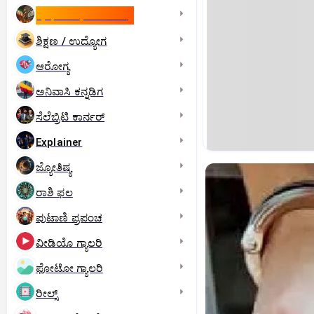
ಇಸ್ರೇಲ್- ಇರಾನ್‌ ಯುದ್ಧ
ಶಿಕ್ಷಣ / ಉದ್ಯೋಗ
ಆರೋಗ್ಯ
ಅನಿವಾಸಿ ಕನ್ನಡಿಗ
ಸೆಲೆಬ್ರಿಟಿ ಕಾರ್ನರ್‌
Explainer
ಜ್ಯೋತಿಷ್ಯ
ರಾಶಿ ಫಲ
ಪುಟಾಣಿ ಪ್ರಪಂಚ
ವೀಡಿಯೊ ಗ್ಯಾಲರಿ
ಫೋಟೋ ಗ್ಯಾಲರಿ
ರೀಲ್ಸ್