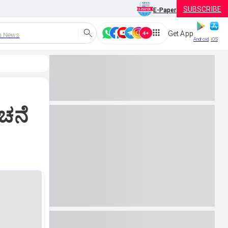
SUBSCRIBE
E-Paper
Get App
h News
Android
iOS
ಚನೆ