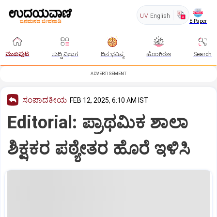
UV
English
E-Paper
ಮುಖಪುಟ
ಸುದ್ದಿ ವಿಭಾಗ
ದಿನ ಭವಿಷ್ಯ
ಹೊಂಗಿರಣ
Search
ADVERTISEMENT
ಸಂಪಾದಕೀಯ
FEB 12, 2025, 6:10 AM IST
Editorial: ಪ್ರಾಥಮಿಕ ಶಾಲಾ
ಶಿಕ್ಷಕರ ಪಠ್ಯೇತರ ಹೊರೆ ಇಳಿಸಿ