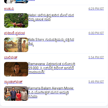
ಉಡುಪಿ
6:29 PM IST
Hebri: ಚಲಿಸುತ್ತಿದ್ದ ಕಾರಿನ ಮೇಲೆ ಮರ
ಬಿದ್ದು ಚಾಲಕ ಸಾವು
ಪುಟಾಣಿ ಪ್ರಪಂಚ
6:00 PM IST
Kids Story: ಗುರುಪತ್ನಿಯನ್ನು ರಕ್ಷಿಸಿದ
ಶಿಷ್ಯ
ಬಾಲಿವುಡ್‌
5:54 PM IST
Ramayana: ವಿಶ್ವದಾದ್ಯಂತ ಬರೋಬ್ಬರಿ
59,000 ಸ್ಕ್ರೀನ್‌ನಲ್ಲಿ ರಿಲೀಸ್‌ ಆಗಲಿದೆ
'ರಾಮಾಯಣ'
ಸ್ಯಾಂಡಲ್‌ವುಡ್‌
5:49 PM IST
Karnata Balam Ajeyam Movie:
ಸಿ.ಪಿ.ಯೋಗೀಶ್ವರ್‌ ಮಗನ ಅದ್ಧೂರಿ
ಸಿನಿಮಾ