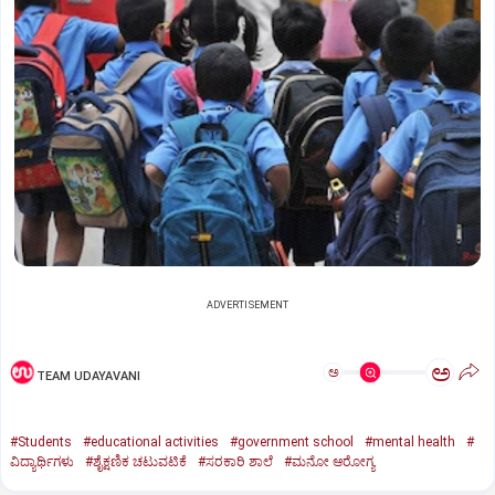
ADVERTISEMENT
ಅ
ಅ
TEAM UDAYAVANI
#Students
#educational activities
#government school
#mental health
#
ವಿದ್ಯಾರ್ಥಿಗಳು
#ಶೈಕ್ಷಣಿಕ ಚಟುವಟಿಕೆ
#ಸರಕಾರಿ ಶಾಲೆ
#ಮನೋ ಆರೋಗ್ಯ