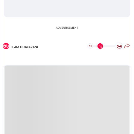
ADVERTISEMENT
ಅ
ಅ
TEAM UDAYAVANI