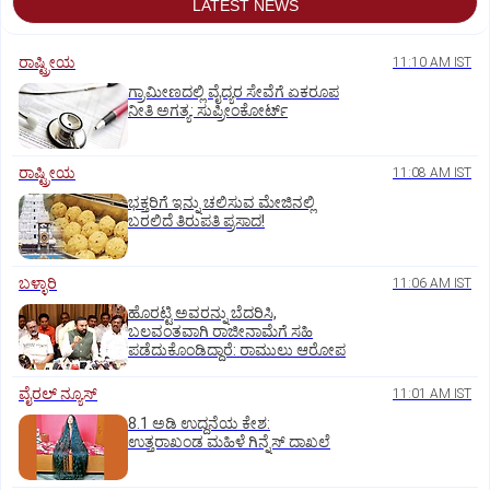
LATEST NEWS
ರಾಷ್ಟ್ರೀಯ
11:10 AM IST
ಗ್ರಾಮೀಣದಲ್ಲಿ ವೈದ್ಯರ ಸೇವೆಗೆ ಏಕರೂಪ
ನೀತಿ ಅಗತ್ಯ: ಸುಪ್ರೀಂಕೋರ್ಟ್‌
ರಾಷ್ಟ್ರೀಯ
11:08 AM IST
ಭಕ್ತರಿಗೆ ಇನ್ನು ಚಲಿಸುವ ಮೇಜಿನಲ್ಲಿ
ಬರಲಿದೆ ತಿರುಪತಿ ಪ್ರಸಾದ!
ಬಳ್ಳಾರಿ
11:06 AM IST
ಹೊರಟ್ಟಿ ಅವರನ್ನು ಬೆದರಿಸಿ,
ಬಲವಂತವಾಗಿ ರಾಜೀನಾಮೆಗೆ ಸಹಿ
ಪಡೆದುಕೊಂಡಿದ್ದಾರೆ: ರಾಮುಲು ಆರೋಪ
ವೈರಲ್ ನ್ಯೂಸ್
11:01 AM IST
8.1 ಅಡಿ ಉದ್ದನೆಯ ಕೇಶ:
ಉತ್ತರಾಖಂಡ ಮಹಿಳೆ ಗಿನ್ನೆಸ್‌ ದಾಖಲೆ