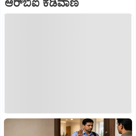
ಆರ್‌ಬಿಐ ಕಡಿವಾಣ