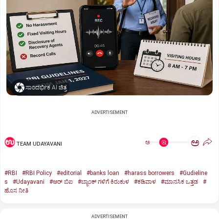
ಸಾಂದರ್ಭಿಕ AI ಚಿತ್ರ
ADVERTISEMENT
ಅ
ಅ
TEAM UDAYAVANI
#RBI
#RBI Policy
#editorial
#banks loan
#harass borrowers
#Gudieline
s
#Udayavani
#ಆರ್‌ ಬಿಐ
#ಬ್ಯಾಂಕ್‌ ಗಳಿಗೆ ಕಿರುಕುಳ
#ಕಡಿವಾಳ
#ಮಾನಸಿಕ ಒತ್ತಡ
#
ಹೊಸ ನೀತಿ
ADVERTISEMENT