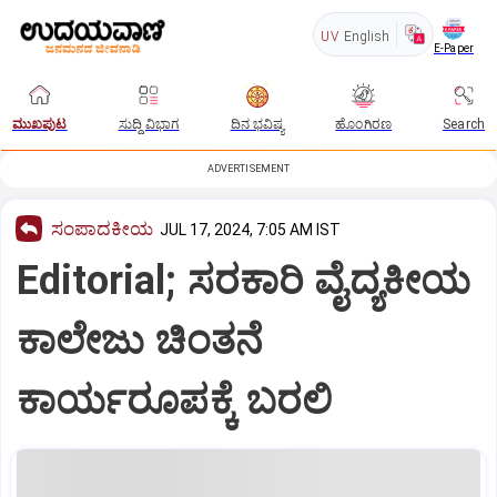
UV
English
E-Paper
ಮುಖಪುಟ
ಸುದ್ದಿ ವಿಭಾಗ
ದಿನ ಭವಿಷ್ಯ
ಹೊಂಗಿರಣ
Search
ADVERTISEMENT
ಸಂಪಾದಕೀಯ
JUL 17, 2024, 7:05 AM IST
Editorial; ಸರಕಾರಿ ವೈದ್ಯಕೀಯ
ಕಾಲೇಜು ಚಿಂತನೆ
ಕಾರ್ಯರೂಪಕ್ಕೆ ಬರಲಿ