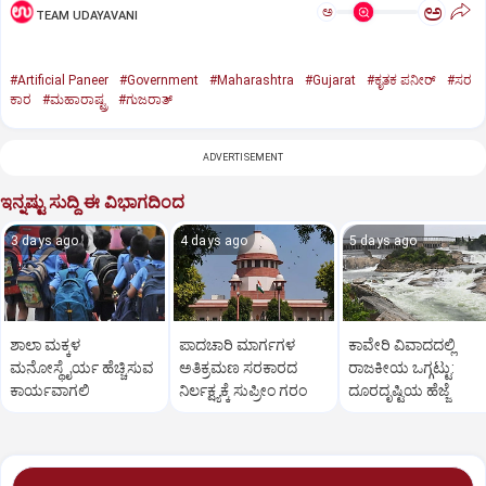
ಅ
ಅ
TEAM UDAYAVANI
#Artificial Paneer
#Government
#Maharashtra
#Gujarat
#ಕೃತಕ ಪನೀರ್‌
#ಸರ
ಕಾರ
#ಮಹಾರಾಷ್ಟ್ರ
#ಗುಜರಾತ್‌
ADVERTISEMENT
ಇನ್ನಷ್ಟು ಸುದ್ದಿ ಈ ವಿಭಾಗದಿಂದ
3 days ago
4 days ago
5 days ago
ಶಾಲಾ ಮಕ್ಕಳ
ಪಾದಚಾರಿ ಮಾರ್ಗಗಳ
ಕಾವೇರಿ ವಿವಾದದಲ್ಲಿ
ಮನೋಸ್ಥೈರ್ಯ ಹೆಚ್ಚಿಸುವ
ಅತಿಕ್ರಮಣ ಸರಕಾರದ
ರಾಜಕೀಯ ಒಗ್ಗಟ್ಟು:
ಕಾರ್ಯವಾಗಲಿ
ನಿರ್ಲಕ್ಷ್ಯಕ್ಕೆ ಸುಪ್ರೀಂ ಗರಂ
ದೂರದೃಷ್ಟಿಯ ಹೆಜ್ಜೆ