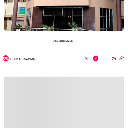
ADVERTISEMENT
ಅ
ಅ
TEAM UDAYAVANI