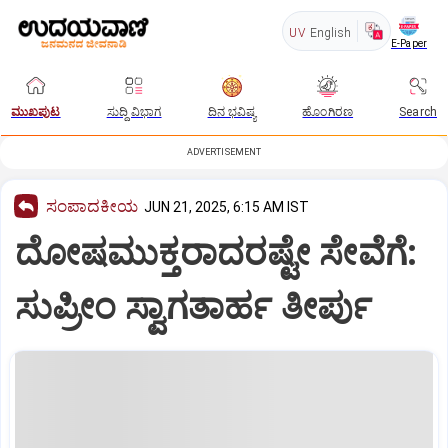
UV
English
E-Paper
ಮುಖಪುಟ
ಸುದ್ದಿ ವಿಭಾಗ
ದಿನ ಭವಿಷ್ಯ
ಹೊಂಗಿರಣ
Search
ADVERTISEMENT
ಸಂಪಾದಕೀಯ
JUN 21, 2025, 6:15 AM IST
ದೋಷಮುಕ್ತರಾದರಷ್ಟೇ ಸೇವೆಗೆ:
ಸುಪ್ರೀಂ ಸ್ವಾಗತಾರ್ಹ ತೀರ್ಪು