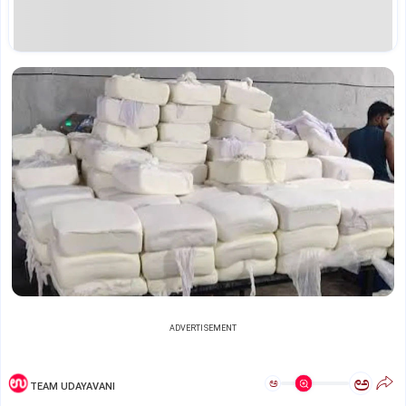
ADVERTISEMENT
ಅ
ಅ
TEAM UDAYAVANI