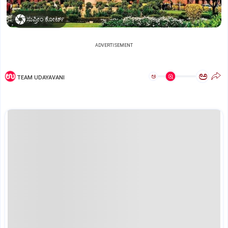
ಸುಪ್ರೀಂ ಕೋರ್ಟ್‌
ADVERTISEMENT
ಅ
ಅ
TEAM UDAYAVANI