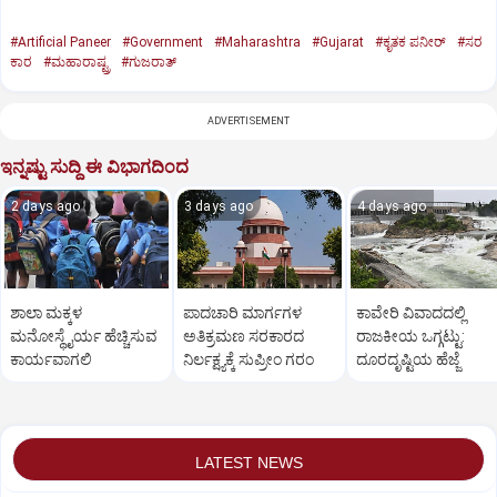
#Artificial Paneer
#Government
#Maharashtra
#Gujarat
#ಕೃತಕ ಪನೀರ್‌
#ಸರ
ಕಾರ
#ಮಹಾರಾಷ್ಟ್ರ
#ಗುಜರಾತ್‌
ADVERTISEMENT
ಇನ್ನಷ್ಟು ಸುದ್ದಿ ಈ ವಿಭಾಗದಿಂದ
2 days ago
3 days ago
4 days ago
ಶಾಲಾ ಮಕ್ಕಳ
ಪಾದಚಾರಿ ಮಾರ್ಗಗಳ
ಕಾವೇರಿ ವಿವಾದದಲ್ಲಿ
ಮನೋಸ್ಥೈರ್ಯ ಹೆಚ್ಚಿಸುವ
ಅತಿಕ್ರಮಣ ಸರಕಾರದ
ರಾಜಕೀಯ ಒಗ್ಗಟ್ಟು:
ಕಾರ್ಯವಾಗಲಿ
ನಿರ್ಲಕ್ಷ್ಯಕ್ಕೆ ಸುಪ್ರೀಂ ಗರಂ
ದೂರದೃಷ್ಟಿಯ ಹೆಜ್ಜೆ
LATEST NEWS