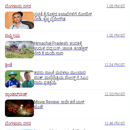
ಬೆಂಗಳೂರು ನಗರ
1:05 PM IST
ಸ್ವಚ್ಛತೆ ಕೈಗೊಳ್ಳದ ಇಲಾಖೆಗಳಿಗೆ ನೋಟಿಸ್‌
ನೀಡಿ: ಕೃಷ್ಣ ಬೈರೇಗೌಡ
ರಾಷ್ಟ್ರೀಯ
1:02 PM IST
Himachal Pradesh: ಕಂದಕಕ್ಕೆ
ಉರುಳಿ ಬಿದ್ದ ಬಸ್-‌ ಚಾಲಕ, ಕಂಡಕ್ಟರ್‌
ಸೇರಿ 8 ಮಂದಿ ಸಾವು
ಕ್ರೀಡೆ
12:54 PM IST
ತವರು ರಾಜ್ಯಕ್ಕೆ ಮರಳಲು ಮುಂದಾದ
ಪಂತ್:‌ ಮಧ್ಯರಾತ್ರಿಯ ಪೋಸ್ಟ್‌ ಗೆ ಸಿಎಂ
ಧಾಮಿ ಪ್ರತಿಕ್ರಿಯೆ
ಸ್ಯಾಂಡಲ್‌ವುಡ್‌
12:50 PM IST
Movie Review: ಅದೇ ಕಥೆ ಬಾಸ್‌
ಜೊತೆ!
ಬೆಂಗಳೂರು ನಗರ
12:48 PM IST