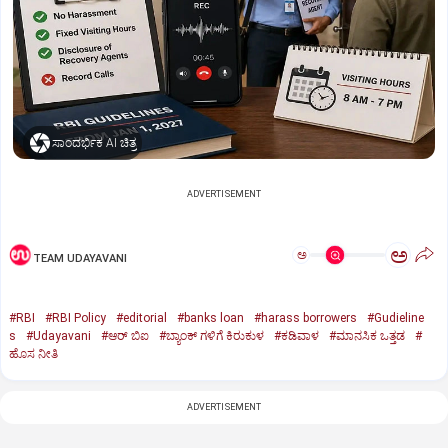
ಸಾಂದರ್ಭಿಕ AI ಚಿತ್ರ
ADVERTISEMENT
ಅ
ಅ
TEAM UDAYAVANI
#RBI
#RBI Policy
#editorial
#banks loan
#harass borrowers
#Gudieline
s
#Udayavani
#ಆರ್‌ ಬಿಐ
#ಬ್ಯಾಂಕ್‌ ಗಳಿಗೆ ಕಿರುಕುಳ
#ಕಡಿವಾಳ
#ಮಾನಸಿಕ ಒತ್ತಡ
#
ಹೊಸ ನೀತಿ
ADVERTISEMENT