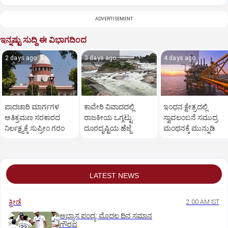
ADVERTISEMENT
ಇನ್ನಷ್ಟು ಸುದ್ದಿ ಈ ವಿಭಾಗದಿಂದ
2 days ago
3 days ago
4 days ago
ಪಾದಚಾರಿ ಮಾರ್ಗಗಳ
ಕಾವೇರಿ ವಿವಾದದಲ್ಲಿ
ಇಂಧನ ಕ್ಷೇತ್ರದಲ್ಲಿ
ಅತಿಕ್ರಮಣ ಸರಕಾರದ
ರಾಜಕೀಯ ಒಗ್ಗಟ್ಟು:
ಸ್ವಾವಲಂಬನೆ ಸಮುದ್ರ
ನಿರ್ಲಕ್ಷ್ಯಕ್ಕೆ ಸುಪ್ರೀಂ ಗರಂ
ದೂರದೃಷ್ಟಿಯ ಹೆಜ್ಜೆ
ಮಂಥನಕ್ಕೆ ಮುನ್ನುಡಿ
LATEST NEWS
ಕ್ರೀಡೆ
2:00 AM IST
ಅಭ್ಯಾಸ ಪಂದ್ಯ: ಮೊದಲ ದಿನ ಸಮಾನ
ಗೌರವ