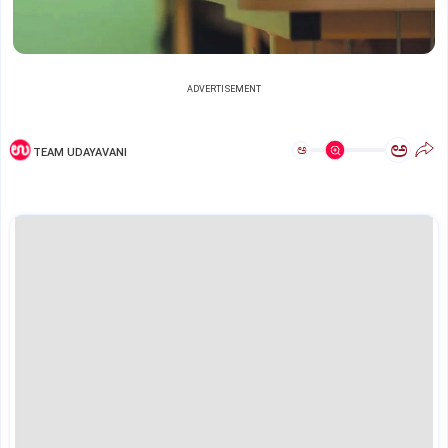
ADVERTISEMENT
ಅ
ಅ
TEAM UDAYAVANI