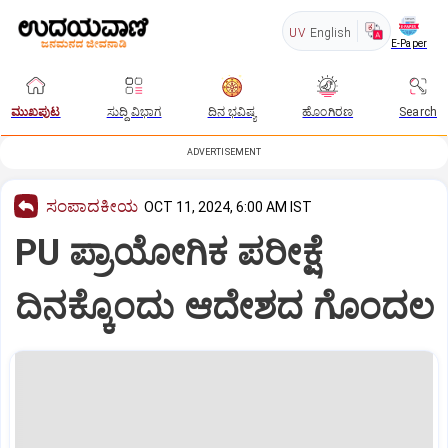
UV
English
E-Paper
ಮುಖಪುಟ
ಸುದ್ದಿ ವಿಭಾಗ
ದಿನ ಭವಿಷ್ಯ
ಹೊಂಗಿರಣ
Search
ADVERTISEMENT
ಸಂಪಾದಕೀಯ
OCT 11, 2024, 6:00 AM IST
PU ಪ್ರಾಯೋಗಿಕ ಪರೀಕ್ಷೆ
ದಿನಕ್ಕೊಂದು ಆದೇಶದ ಗೊಂದಲ