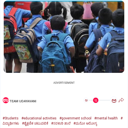
ADVERTISEMENT
ಅ
ಅ
TEAM UDAYAVANI
#Students
#educational activities
#government school
#mental health
#
ವಿದ್ಯಾರ್ಥಿಗಳು
#ಶೈಕ್ಷಣಿಕ ಚಟುವಟಿಕೆ
#ಸರಕಾರಿ ಶಾಲೆ
#ಮನೋ ಆರೋಗ್ಯ