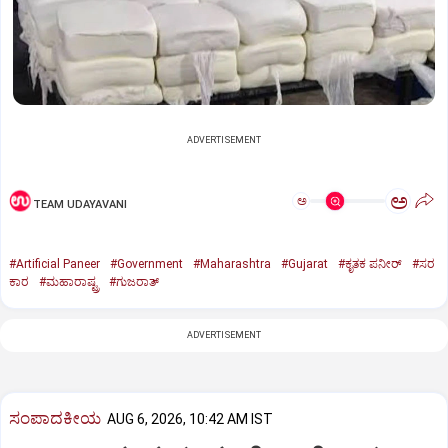
ADVERTISEMENT
ಅ
ಅ
TEAM UDAYAVANI
#Artificial Paneer
#Government
#Maharashtra
#Gujarat
#ಕೃತಕ ಪನೀರ್‌
#ಸರ
ಕಾರ
#ಮಹಾರಾಷ್ಟ್ರ
#ಗುಜರಾತ್‌
ADVERTISEMENT
ಸಂಪಾದಕೀಯ
AUG 6, 2026, 10:42 AM IST