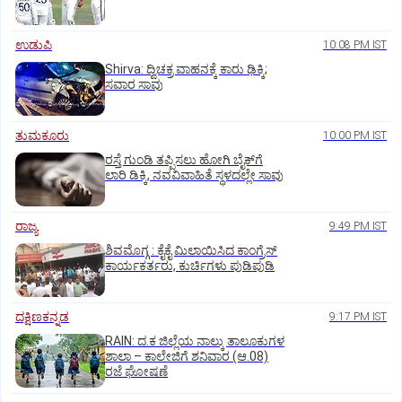
ಉಡುಪಿ
10:08 PM IST
Shirva: ದ್ವಿಚಕ್ರ ವಾಹನಕ್ಕೆ ಕಾರು ಢಿಕ್ಕಿ;
ಸವಾರ ಸಾವು
ತುಮಕೂರು
10:00 PM IST
ರಸ್ತೆ ಗುಂಡಿ ತಪ್ಪಿಸಲು ಹೋಗಿ ಬೈಕ್‌ಗೆ
ಲಾರಿ ಡಿಕ್ಕಿ, ನವವಿವಾಹಿತೆ ಸ್ಥಳದಲ್ಲೇ ಸಾವು
ರಾಜ್ಯ
9:49 PM IST
ಶಿವಮೊಗ್ಗ : ಕೈಕೈ ಮಿಲಾಯಿಸಿದ ಕಾಂಗ್ರೆಸ್
ಕಾರ್ಯಕರ್ತರು, ಕುರ್ಚಿಗಳು ಪುಡಿಪುಡಿ
ದಕ್ಷಿಣಕನ್ನಡ
9:17 PM IST
RAIN: ದ.ಕ ಜಿಲ್ಲೆಯ ನಾಲ್ಕು ತಾಲೂಕುಗಳ
ಶಾಲಾ – ಕಾಲೇಜಿಗೆ ಶನಿವಾರ (ಆ.08)
ರಜೆ ಘೋಷಣೆ