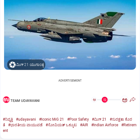
ಮಿಗ್‌ 21 ಯುಗಾಂತ್ಯ
ADVERTISEMENT
ಅ
ಅ
TEAM UDAYAVANI
#ನಿವೃತ್ತಿ
#udayavani
#Iconic MiG 21
#Poor Safety
#ಮಿಗ್‌ 21
#ಸುರಕ್ಷತಾ ಕೊರ
ತೆ
#ಭಾರತೀಯ ವಾಯುಪಡೆ
#ಸೋವಿಯತ್‌ ಒಕ್ಕೂಟ
#AIR
#Indian Airforce
#Retirem
ent