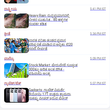
ರಾಷ್ಟ್ರೀಯ
5:41 PM IST
Heavy Rain: ರುದ್ರಪ್ರಯಾಗದಲ್ಲಿ
ಭೀಕರ ಭೂಕುಸಿತ... 80 ಹಳ್ಳಿಗಳ
ಸಂಪರ್ಕ ಕಡಿತ
ಕ್ರೀಡೆ
5:36 PM IST
ಭಾರತ ವನಿತಾ ತಂಡದ ಪ್ರವಾಸ
ಪರಿಷ್ಕರಣೆ ಮಾಡಿದ ದ.ಆಫ್ರಿಕಾ: ಟಿ20
ಸರಣಿ ಸೇರ್ಪಡೆ
ವಾಣಿಜ್ಯ
5:09 PM IST
Stock Market: ಷೇರುಪೇಟೆ ಸೂಚ್ಯಂಕ
300ಕ್ಕೂ ಅಧಿಕ ಅಂಕ ಜಿಗಿತ -
ವಹಿವಾಟು ಅಂತ್ಯ
ಗ್ಯಾಜೆಟ್/ಟೆಕ್
5:07 PM IST
Gadgets: ಗ್ಯಾಜೆಟ್ ವಿಮರ್ಶೆ:
ಶಿಯೋಮಿ 17T ಉತ್ತಮ ಕ್ಯಾಮರಾ,
ಸಾಕಷ್ಟು ಫೀಚರ್ ಇರುವ ಫೋನ್