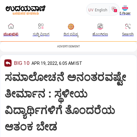
UV
English
E-Paper
ಮುಖಪುಟ
ಸುದ್ದಿ ವಿಭಾಗ
ದಿನ ಭವಿಷ್ಯ
ಹೊಂಗಿರಣ
Search
ADVERTISEMENT
BIG 10
APR 19, 2022, 6:05 AM IST
ಸಮಾಲೋಚನೆ ಅನಂತರವಷ್ಟೇ
ತೀರ್ಮಾನ : ಸ್ಥಳೀಯ
ವಿದ್ಯಾರ್ಥಿಗಳಿಗೆ ತೊಂದರೆಯ
ಆತಂಕ ಬೇಡ