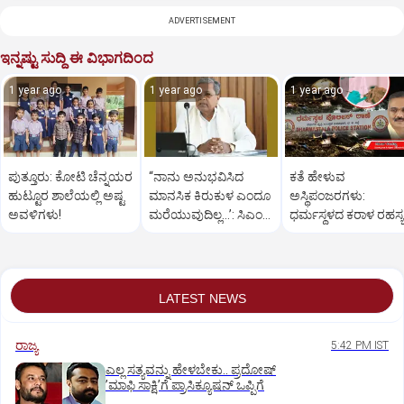
ADVERTISEMENT
ಇನ್ನಷ್ಟು ಸುದ್ದಿ ಈ ವಿಭಾಗದಿಂದ
1 year ago
1 year ago
1 year ago
ಪುತ್ತೂರು: ಕೋಟಿ ಚೆನ್ನಯರ
“ನಾನು ಅನುಭವಿಸಿದ
ಕತೆ ಹೇಳುವ
ಹುಟ್ಟೂರ ಶಾಲೆಯಲ್ಲಿ ಅಷ್ಟ
ಮಾನಸಿಕ ಕಿರುಕುಳ ಎಂದೂ
ಅಸ್ಥಿಪಂಜರಗಳು:
ಅವಳಿಗಳು!
ಮರೆಯುವುದಿಲ್ಲ…’: ಸಿಎಂ
ಧರ್ಮಸ್ಥಳದ‌ ಕರಾಳ ರಹಸ್ಯ
ಸಿದ್ದರಾಮಯ್ಯ
ತೆರೆದಿಡಲಿದೆಯೇ ಡಿಎನ್
ಪರೀಕ್ಷೆ?
LATEST NEWS
ರಾಜ್ಯ
5:42 PM IST
ಎಲ್ಲ ಸತ್ಯವನ್ನು ಹೇಳಬೇಕು.. ಪ್ರದೋಷ್‌
ʼಮಾಫಿ ಸಾಕ್ಷಿʼಗೆ ಪ್ರಾಸಿಕ್ಯೂಷನ್ ಒಪ್ಪಿಗೆ