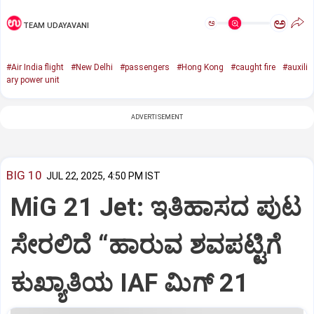
ಅ
ಅ
TEAM UDAYAVANI
#Air India flight
#New Delhi
#passengers
#Hong Kong
#caught fire
#auxili
ary power unit
ADVERTISEMENT
BIG 10
JUL 22, 2025, 4:50 PM IST
MiG 21 Jet: ಇತಿಹಾಸದ ಪುಟ
ಸೇರಲಿದೆ “ಹಾರುವ ಶವಪಟ್ಟಿಗೆ
ಕುಖ್ಯಾತಿಯ IAF ಮಿಗ್‌ 21