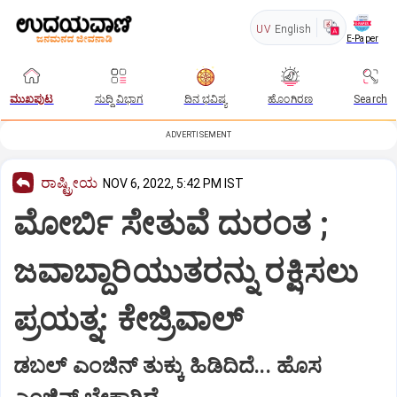
UV
English
E-Paper
ಮುಖಪುಟ
ಸುದ್ದಿ ವಿಭಾಗ
ದಿನ ಭವಿಷ್ಯ
ಹೊಂಗಿರಣ
Search
ADVERTISEMENT
ರಾಷ್ಟ್ರೀಯ
NOV 6, 2022, 5:42 PM IST
ಮೋರ್ಬಿ ಸೇತುವೆ ದುರಂತ ;
ಜವಾಬ್ದಾರಿಯುತರನ್ನು ರಕ್ಷಿಸಲು
ಪ್ರಯತ್ನ: ಕೇಜ್ರಿವಾಲ್
ಡಬಲ್ ಎಂಜಿನ್ ತುಕ್ಕು ಹಿಡಿದಿದೆ... ಹೊಸ