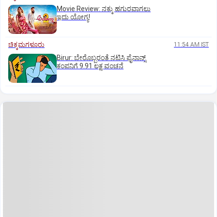
Movie Review: ನಕ್ಕು ಹಗುರವಾಗಲು
ಇದು ಯೋಗ್ಯ!
ಚಿಕ್ಕಮಗಳೂರು
11:54 AM IST
Birur: ಬೇರೊಬ್ಬರಂತೆ ನಟಿಸಿ ಫೈನಾನ್ಸ್
ಕಂಪನಿಗೆ 9.91 ಲಕ್ಷ ವಂಚನೆ