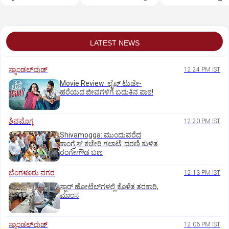
LATEST NEWS
ಸ್ಯಾಂಡಲ್‌ವುಡ್‌
12:24 PM IST
Movie Review: ಲೈಫ್‌ ಟುಡೇ-
ಹರೆಯದ ಜೀವಗಳಿಗೆ ಬದುಕಿನ ಪಾಠ!
ಶಿವಮೊಗ್ಗ
12:20 PM IST
Shivamogga: ಮುಂದುವರೆದ
ಕಾಂಗ್ರೆಸ್ ಕಚೇರಿ ಗಲಾಟೆ: ಧರಣಿ ಕುಳಿತ
ರಂಗೇಗೌಡ ಬಣ
ಬೆಂಗಳೂರು ನಗರ
12:13 PM IST
ಸ್ಟಾರ್‌ ಹೋಟೆಲ್‌ಗ‌ಳಲ್ಲಿ ಕೊಳೆತ ತರಕಾರಿ,
ಮಾಂಸ
ಸ್ಯಾಂಡಲ್‌ವುಡ್‌
12:06 PM IST