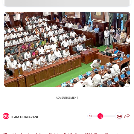
ADVERTISEMENT
ಅ
ಅ
TEAM UDAYAVANI