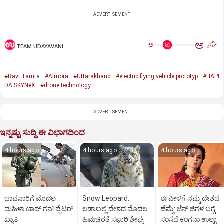
ADVERTISEMENT
ಅ
ಅ
TEAM UDAYAVANI
#Ravi Tamta
#Almora
#Uttarakhand
#electric flying vehicle prototyp
#HAPI
DA SKYNeX
#drone technology
ADVERTISEMENT
ಇನ್ನಷ್ಟು ಸುದ್ದಿ ಈ ವಿಭಾಗದಿಂದ
4 hours ago
4 hours ago
4 hours ago
ಭಾವನಾರಿಗೆ ಮೊದಲ
Snow Leopard:
ಈ ಪೀಳಿಗೆ ನಮ್ಮ ದೇಶದ
ಮಹಿಳಾ ಟಾಪ್‌ ಗನ್‌ ಫೈಟರ್‌
ಲಡಾಖಲ್ಲಿ ದೇಶದ ಮೊದಲ
ಹೆಮ್ಮೆ: ಜೆನ್‌ ಜಿಗಳ ಬಗ್ಗೆ
ಖ್ಯಾತಿ
ಹಿಮಚಿರತೆ ಸಫಾರಿ ಶೀಘ್ರ
ಸಂಸದೆ ಕಂಗನಾ ಉಲ್ಟಾ