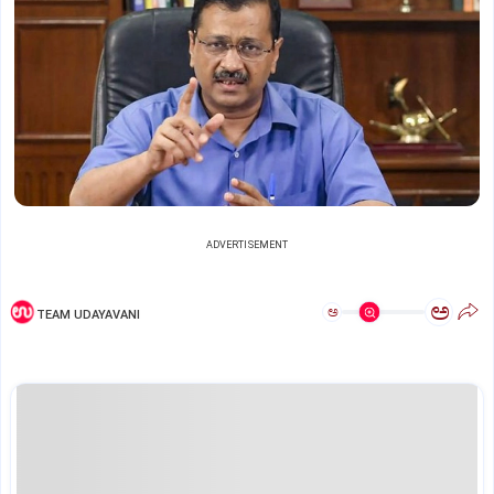
ADVERTISEMENT
ಅ
ಅ
TEAM UDAYAVANI