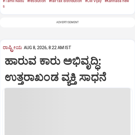
#Tamil Nadu
#resolution
#fair tax distribution
#CM Vijay
#Kannada new
s
ADVERTISEMENT
ರಾಷ್ಟ್ರೀಯ
AUG 8, 2026, 8:22 AM IST
ಹಾರುವ ಕಾರು ಅಭಿವೃದ್ಧಿ:
ಉತ್ತರಾಖಂಡ ವ್ಯಕ್ತಿ ಸಾಧನೆ