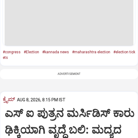
#congress
#Election
#kannada news
#maharashtra election
#election tick
ets
ADVERTISEMENT
ಕ್ರೈಮ್
AUG 8, 2026, 8:15 PM IST
ಎಸ್ ಐ ಪುತ್ರನ ಮರ್ಸಿಡಿಸ್‌ ಕಾರು
ಢಿಕ್ಕಿಯಾಗಿ ವೃದ್ಧೆ ಬಲಿ: ಮದ್ಯದ