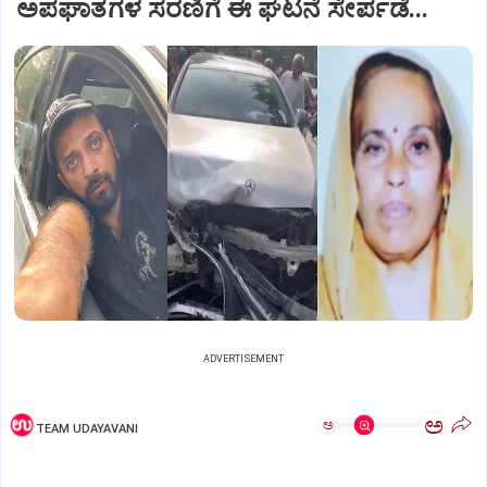
ಅಪಘಾತಗಳ ಸರಣಿಗೆ ಈ ಘಟನೆ ಸೇರ್ಪಡೆ...
ADVERTISEMENT
ಅ
ಅ
TEAM UDAYAVANI