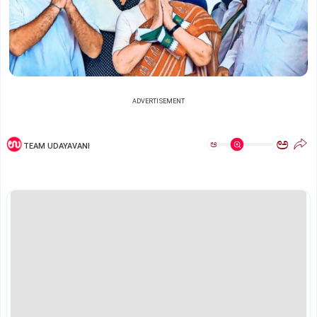
ADVERTISEMENT
ಅ
ಅ
TEAM UDAYAVANI