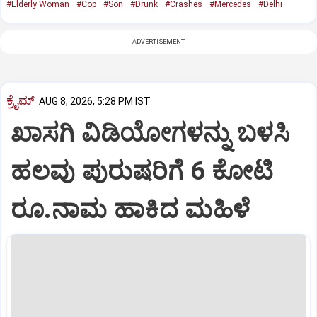
#Elderly Woman
#Cop
#Son
#Drunk
#Crashes
#Mercedes
#Delhi
ADVERTISEMENT
ಕ್ರೈಮ್
AUG 8, 2026, 5:28 PM IST
ಖಾಸಗಿ ವಿಡಿಯೋಗಳನ್ನು ಬಳಸಿ
ಹಲವು ಪುರುಷರಿಗೆ 6 ಕೋಟಿ
ರೂ.ನಾಮ ಹಾಕಿದ ಮಹಿಳೆ