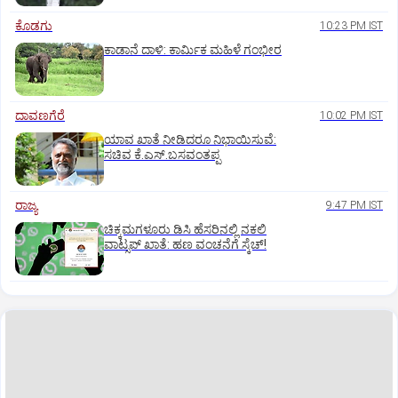
ಕೊಡಗು
10:23 PM IST
ಕಾಡಾನೆ ದಾಳಿ: ಕಾರ್ಮಿಕ ಮಹಿಳೆ ಗಂಭೀರ
ದಾವಣಗೆರೆ
10:02 PM IST
ಯಾವ ಖಾತೆ ನೀಡಿದರೂ ನಿಭಾಯಿಸುವೆ:
ಸಚಿವ ಕೆ.ಎಸ್.ಬಸವಂತಪ್ಪ
ರಾಜ್ಯ
9:47 PM IST
ಚಿಕ್ಕಮಗಳೂರು ಡಿಸಿ ಹೆಸರಿನಲ್ಲಿ ನಕಲಿ
ವಾಟ್ಸಪ್ ಖಾತೆ: ಹಣ ವಂಚನೆಗೆ ಸ್ಕೆಚ್!