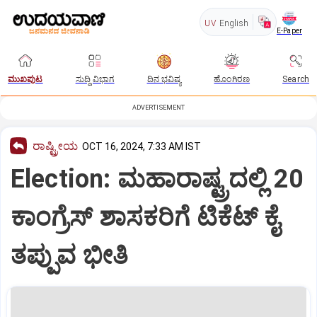
UV
English
E-Paper
ಮುಖಪುಟ
ಸುದ್ದಿ ವಿಭಾಗ
ದಿನ ಭವಿಷ್ಯ
ಹೊಂಗಿರಣ
Search
ADVERTISEMENT
ರಾಷ್ಟ್ರೀಯ
OCT 16, 2024, 7:33 AM IST
Election: ಮಹಾರಾಷ್ಟ್ರದಲ್ಲಿ 20
ಕಾಂಗ್ರೆಸ್‌ ಶಾಸಕರಿಗೆ ಟಿಕೆಟ್‌ ಕೈ
ತಪ್ಪುವ ಭೀತಿ