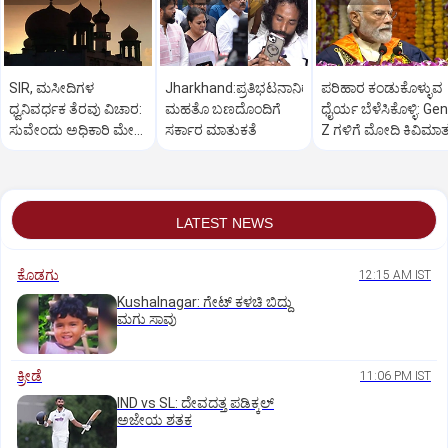
SIR, ಮಸೀದಿಗಳ
Jharkhand:ಪ್ರತಿಭಟನಾನಿರತ
ಪರಿಹಾರ ಕಂಡುಕೊಳ್ಳುವ
ಧ್ವನಿವರ್ಧಕ ತೆರವು ವಿಚಾರ:
ಮಹತೊ ಬಣದೊಂದಿಗೆ
ಧೈರ್ಯ ಬೆಳೆಸಿಕೊಳ್ಳಿ: Gen
ಸುವೇಂದು ಅಧಿಕಾರಿ ಮೇಲೆ
ಸರ್ಕಾರ ಮಾತುಕತೆ
Z ಗಳಿಗೆ ಮೋದಿ ಕಿವಿಮಾ
ಒತ್ತಡ
LATEST NEWS
ಕೊಡಗು
12:15 AM IST
Kushalnagar: ಗೇಟ್ ಕಳಚಿ ಬಿದ್ದು
ಮಗು ಸಾವು
ಕ್ರೀಡೆ
11:06 PM IST
IND vs SL: ದೇವದತ್ತ ಪಡಿಕ್ಕಲ್‌
ಅಜೇಯ ಶತಕ