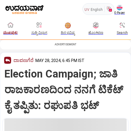
UV
English
E-Paper
ಮುಖಪುಟ
ಸುದ್ದಿ ವಿಭಾಗ
ದಿನ ಭವಿಷ್ಯ
ಹೊಂಗಿರಣ
Search
ADVERTISEMENT
ದಾವಣಗೆರೆ
MAY 28, 2024, 6:45 PM IST
Election Campaign; ಜಾತಿ
ರಾಜಕಾರಣದಿಂದ ನನಗೆ ಟಿಕೆಟ್‌
ಕೈ ತಪ್ಪಿತು: ರಘುಪತಿ ಭಟ್‌