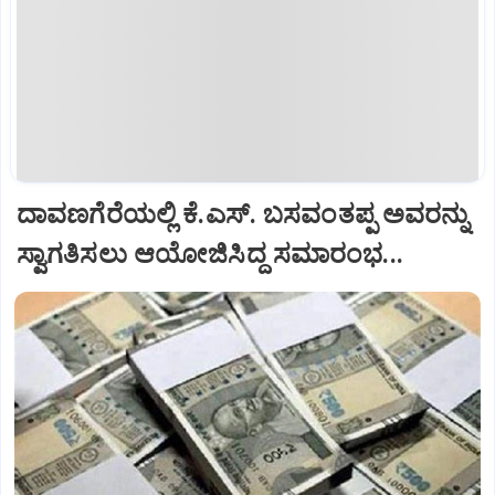
ದಾವಣಗೆರೆಯಲ್ಲಿ ಕೆ.ಎಸ್. ಬಸವಂತಪ್ಪ ಅವರನ್ನು
ಸ್ವಾಗತಿಸಲು ಆಯೋಜಿಸಿದ್ದ ಸಮಾರಂಭ...