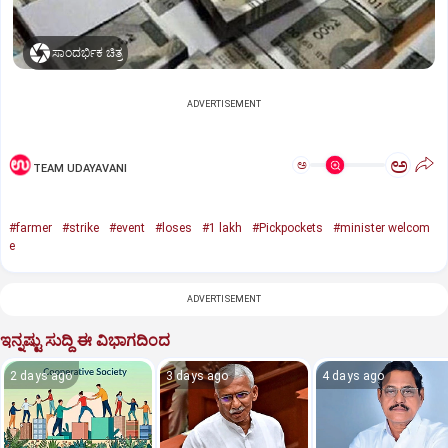
ಸಾಂದರ್ಭಿಕ ಚಿತ್ರ
ADVERTISEMENT
ಅ
ಅ
TEAM UDAYAVANI
#farmer
#strike
#event
#loses
#1 lakh
#Pickpockets
#minister welcom
e
ADVERTISEMENT
ಇನ್ನಷ್ಟು ಸುದ್ದಿ ಈ ವಿಭಾಗದಿಂದ
2 days ago
3 days ago
4 days ago