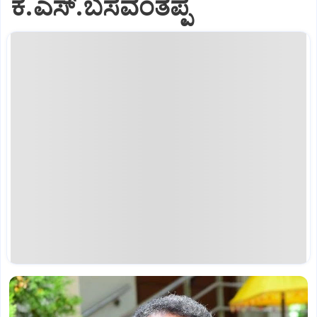
ಕೆ.ಎಸ್.ಬಸವಂತಪ್ಪ