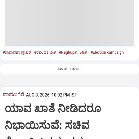
#ಚುನಾವಣಾ ಪ್ರಚಾರ
#ರಘುಪತಿ ಭಟ್‌
#Raghupati Bhat
#Election campaign
ADVERTISEMENT
ದಾವಣಗೆರೆ
AUG 8, 2026, 10:02 PM IST
ಯಾವ ಖಾತೆ ನೀಡಿದರೂ
ನಿಭಾಯಿಸುವೆ: ಸಚಿವ