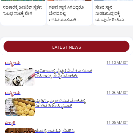
ಸಹಕಾರಕ್ಕೆ ಡಿಜಿಟಲ್‌ ಸ್ಪರ್ಶ:
ಸಚಿವ ಸ್ಥಾನ ಸಿಗದಿದ್ದರೂ
ಸಚಿವ ಸ್ಥಾನ
ಸುಲಭ ಸಾಲಕ್ಕೆ ವೇಗ
ಬೇಸರವಿಲ್ಲ;
ನೀಡದಿರುವುದಕ್ಕೆ
ಗೌರವಯುತವಾಗಿ
ಯಾವುದೇ ರೀತಿಯ
ನಡೆಸಿಕೊಳ್ಳಬಹುದಿತ್ತು:
ಬೇಸರವಿಲ್ಲ: ಹೊನ್ನಾಳಿ
ತಿಮ್ಮಾಪುರ
ಶಾಸಕ ಶಾಂತನಗೌಡ
LATEST NEWS
ರಾಷ್ಟ್ರೀಯ
11:10 AM IST
ಗ್ರಾಮೀಣದಲ್ಲಿ ವೈದ್ಯರ ಸೇವೆಗೆ ಏಕರೂಪ
ನೀತಿ ಅಗತ್ಯ: ಸುಪ್ರೀಂಕೋರ್ಟ್‌
ರಾಷ್ಟ್ರೀಯ
11:08 AM IST
ಭಕ್ತರಿಗೆ ಇನ್ನು ಚಲಿಸುವ ಮೇಜಿನಲ್ಲಿ
ಬರಲಿದೆ ತಿರುಪತಿ ಪ್ರಸಾದ!
ಬಳ್ಳಾರಿ
11:06 AM IST
ಹೊರಟ್ಟಿ ಅವರನ್ನು ಬೆದರಿಸಿ,