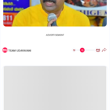
ADVERTISEMENT
ಅ
ಅ
TEAM UDAYAVANI