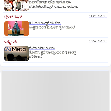
ಬಲವಂತವಾಗಿ ರಾಜೀನಾಮೆಗೆ ಸಹಿ
ಪಡೆದುಕೊಂಡಿದ್ದಾರೆ: ರಾಮುಲು ಆರೋಪ
ವೈರಲ್ ನ್ಯೂಸ್
11:01 AM IST
8.1 ಅಡಿ ಉದ್ದನೆಯ ಕೇಶ:
ಉತ್ತರಾಖಂಡ ಮಹಿಳೆ ಗಿನ್ನೆಸ್‌ ದಾಖಲೆ
ರಾಷ್ಟ್ರೀಯ
10:59 AM IST
ಮೆಟಾ ಯಾರಿಗೆ ಏನು
ತೋರಿಸುತ್ತದೆ?:ಅಲ್ಗಾರಿದಂ ಬಗ್ಗೆ ಕೇಂದ್ರ
ಪರಿಶೀಲನೆ