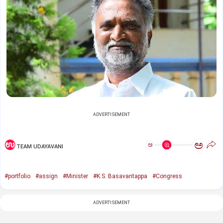
ADVERTISEMENT
ಅ
ಅ
TEAM UDAYAVANI
#portfolio
#assign
#Minister
#K.S. Basavantappa
#Congress
ADVERTISEMENT