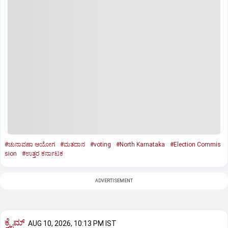
#ಚುನಾವಣಾ ಆಯೋಗ
#ಮತದಾನ
#voting
#North Karnataka
#Election Commis
sion
#ಉತ್ತರ ಕರ್ನಾಟಕ
ADVERTISEMENT
ಕ್ರೈಮ್
AUG 10, 2026, 10:13 PM IST