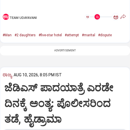
ಅ
ಅ
TEAM UDAYAVANI
#Man
#2 daughters
#five-star hotel
#attempt
#marital
#dispute
ADVERTISEMENT
ರಾಜ್ಯ
AUG 10, 2026, 8:05 PM IST
ಜೆಡಿಎಸ್‌ ಪಾದಯಾತ್ರೆ ಎರಡೇ
ದಿನಕ್ಕೆ ಅಂತ್ಯ: ಪೊಲೀಸರಿಂದ
ತಡೆ, ಹೈಡ್ರಾಮಾ