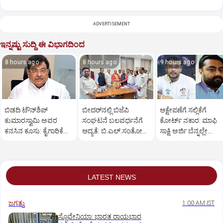
ADVERTISEMENT
ಇನ್ನಷ್ಟು ಸುದ್ದಿ ಈ ವಿಭಾಗದಿಂದ
8 hours ago
8 hours ago
9 hours ago
ಬಿಡದಿ ಟೌನ್‌ಶಿಪ್
ಬೀದರ್‌ನಲ್ಲಿ ಬಿಜೆಪಿ
ಆಕ್ಷೇಪಣೆಗೆ ಸಲ್ಲಿಕೆಗೆ
ಕುಮಾರಸ್ವಾಮಿ ಅವರ
ಸಂಘಟನೆ ಬಲವರ್ಧನೆಗೆ
ಕೋರ್ಟ್‌ ನಕಾರ: ಮಾಫಿ
ಕನಸಿನ ಕೂಸು: ಕೈಗಾರಿಕೆ
ಆದ್ಯತೆ: ಬಿ.ಎಲ್.ಸಂತೋಷ್
ಸಾಕ್ಷಿ ಅರ್ಜಿ ಬೆನ್ನಲ್ಲೇ
ಸಚಿವ ಎಂ.ಬಿ.ಪಾಟೀಲ್
ಮಾರ್ಗದರ್ಶನ
ʼದಾಸʼನಿಗೆ ಸಂಕಷ್ಟ
LATEST NEWS
ಜಗತ್ತು
1:00 AM IST
ಸ್ಲೊವೇನಿಯಾ: ಭಾರತ ರಾಯಭಾರ