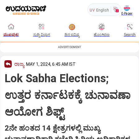
UV
English
E-Paper
ಮುಖಪುಟ
ಸುದ್ದಿ ವಿಭಾಗ
ದಿನ ಭವಿಷ್ಯ
ಹೊಂಗಿರಣ
Search
ADVERTISEMENT
ರಾಜ್ಯ
MAY 1, 2024, 6:45 AM IST
Lok Sabha Elections;
ಉತ್ತರ ಕರ್ನಾಟಕಕ್ಕೆ ಚುನಾವಣಾ
ಆಯೋಗ ಶಿಫ್ಟ್
2ನೇ ಹಂತದ 14 ಕ್ಷೇತ್ರಗಳಲ್ಲಿ ಮುಖ್ಯ