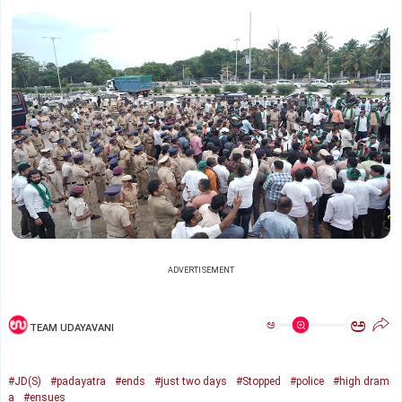
ADVERTISEMENT
ಅ
ಅ
TEAM UDAYAVANI
#JD(S)
#padayatra
#ends
#just two days
#Stopped
#police
#high dram
a
#ensues