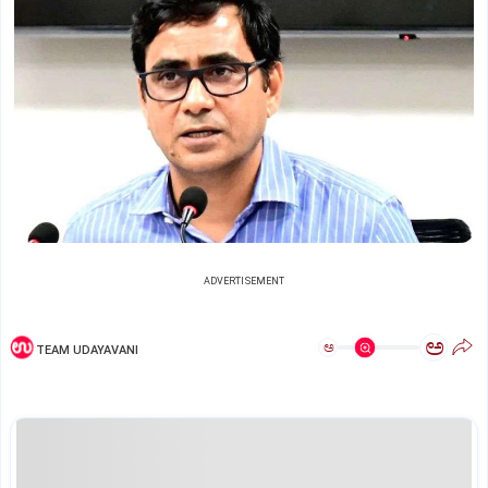
ADVERTISEMENT
ಅ
ಅ
TEAM UDAYAVANI