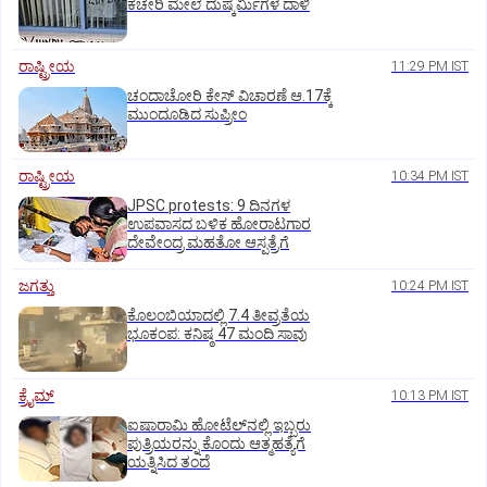
ಕಚೇರಿ ಮೇಲೆ ದುಷ್ಕರ್ಮಿಗಳ ದಾಳಿ
ರಾಷ್ಟ್ರೀಯ
11:29 PM IST
ಚಂದಾಚೋರಿ ಕೇಸ್‌ ವಿಚಾರಣೆ ಆ.17ಕ್ಕೆ
ಮುಂದೂಡಿದ ಸುಪ್ರೀಂ
ರಾಷ್ಟ್ರೀಯ
10:34 PM IST
JPSC protests: 9 ದಿನಗಳ
ಉಪವಾಸದ ಬಳಿಕ ಹೋರಾಟಗಾರ
ದೇವೇಂದ್ರ ಮಹತೋ ಆಸ್ಪತ್ರೆಗೆ
ಜಗತ್ತು
10:24 PM IST
ಕೊಲಂಬಿಯಾದಲ್ಲಿ 7.4 ತೀವ್ರತೆಯ
ಭೂಕಂಪ: ಕನಿಷ್ಠ 47 ಮಂದಿ ಸಾವು
ಕ್ರೈಮ್
10:13 PM IST
ಐಷಾರಾಮಿ ಹೋಟೆಲ್‌ನಲ್ಲಿ ಇಬ್ಬರು
ಪುತ್ರಿಯರನ್ನು ಕೊಂದು ಆತ್ಮಹತ್ಯೆಗೆ
ಯತ್ನಿಸಿದ ತಂದೆ