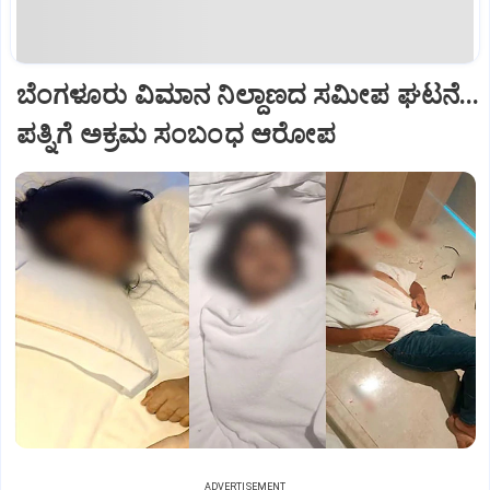
ಬೆಂಗಳೂರು ವಿಮಾನ ನಿಲ್ದಾಣದ ಸಮೀಪ ಘಟನೆ...
ಪತ್ನಿಗೆ ಅಕ್ರಮ ಸಂಬಂಧ ಆರೋಪ
ADVERTISEMENT