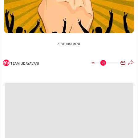
ADVERTISEMENT
ಅ
ಅ
TEAM UDAYAVANI