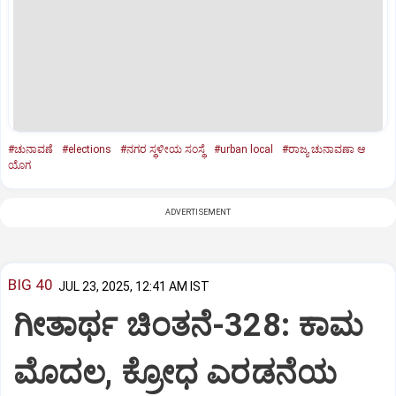
#ಚುನಾವಣೆ
#elections
#ನಗರ ಸ್ಥಳೀಯ ಸಂಸ್ಥೆ
#urban local
#ರಾಜ್ಯ ಚುನಾವಣಾ ಆ
ಯೊಗ
ADVERTISEMENT
BIG 40
JUL 23, 2025, 12:41 AM IST
ಗೀತಾರ್ಥ ಚಿಂತನೆ-328: ಕಾಮ
ಮೊದಲ, ಕ್ರೋಧ ಎರಡನೆಯ