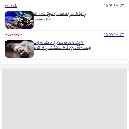
ಉಡುಪಿ
10:08 PM IST
Shirva: ದ್ವಿಚಕ್ರ ವಾಹನಕ್ಕೆ ಕಾರು ಢಿಕ್ಕಿ;
ಸವಾರ ಸಾವು
ತುಮಕೂರು
10:00 PM IST
ರಸ್ತೆ ಗುಂಡಿ ತಪ್ಪಿಸಲು ಹೋಗಿ ಬೈಕ್‌ಗೆ
ಲಾರಿ ಡಿಕ್ಕಿ, ನವವಿವಾಹಿತೆ ಸ್ಥಳದಲ್ಲೇ ಸಾವು