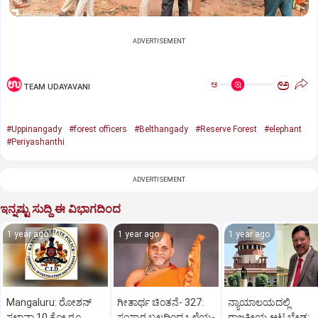
ADVERTISEMENT
ಅ
ಅ
TEAM UDAYAVANI
#Uppinangady
#forest officers
#Belthangady
#Reserve Forest
#elephant
#Periyashanthi
ADVERTISEMENT
ಇನ್ನಷ್ಟು ಸುದ್ದಿ ಈ ವಿಭಾಗದಿಂದ
1 year ago
1 year ago
1 year ago
Mangaluru: ರೋಶನ್‌
ಗೀತಾರ್ಥ ಚಿಂತನೆ- 327:
ನ್ಯಾಯಾಲಯದಲ್ಲಿ
ಸಲ್ಡಾನ್ಹಾ 10 ಕೋ.ರೂ.
ಸಂಸ್ಕಾರ ಬಲದಿಂದ ಒಳ್ಳೆಯ-
ರಾಜಕೀಯ ಆಟ ಬೇಡ: