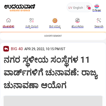
UV
English
E-Paper
ಮುಖಪುಟ
ಸುದ್ದಿ ವಿಭಾಗ
ದಿನ ಭವಿಷ್ಯ
ಹೊಂಗಿರಣ
Search
ADVERTISEMENT
BIG 40
APR 29, 2022, 10:15 PM IST
ನಗರ ಸ್ಥಳೀಯ ಸಂಸ್ಥೆಗಳ 11
ವಾರ್ಡ್‌ಗಳಿಗೆ ಚುನಾವಣೆ: ರಾಜ್ಯ
ಚುನಾವಣಾ ಆಯೊಗ