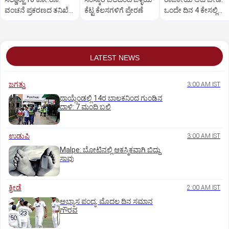
ವಂಚನೆ ಪ್ರಕರಣದ ತನಿಖೆ
ಕೆಟ್ಟ ಕೆಲಸಗಳಿಗೆ ಪ್ರೇರಣೆ
ಒಂದೇ ದಿನ 4 ಕೇಸಲ್ಲಿ
ಸಿಐಡಿಗೆ ವರ್ಗ
ಸುಪ್ರೀಂಕೋರ್ಟ್‌ ಅಭಿಮ
LATEST NEWS
ಜಗತ್ತು
3:00 AM IST
ಥಾಯ್ಲೆಂಡಲ್ಲಿ 14ರ ಬಾಲಕನಿಂದ ಗುಂಡಿನ
ದಾಳಿ: 7 ಮಂದಿ ಬಲಿ
ಉಡುಪಿ
3:00 AM IST
Malpe: ಬೋಟಿನಲ್ಲಿ ಆಕಸ್ಮಿಕವಾಗಿ ಬಿದ್ದು
ಸಾವು
ಕ್ರೀಡೆ
2:00 AM IST
ಅಭ್ಯಾಸ ಪಂದ್ಯ: ಮೊದಲ ದಿನ ಸಮಾನ
ಗೌರವ