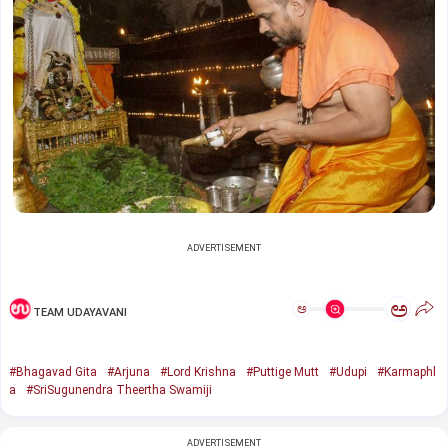
ADVERTISEMENT
ಅ
ಅ
TEAM UDAYAVANI
#Bhagavad Gita
#Arjuna
#Lord Krishna
#Puttige Mutt
#Udupi
#Karmaphl
a
#SriSugunendra Theertha Swamiji
ADVERTISEMENT