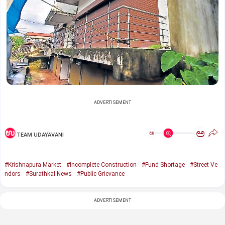
ADVERTISEMENT
ಅ
ಅ
TEAM UDAYAVANI
#Krishnapura Market
#Incomplete Construction
#Fund Shortage
#Street Ve
ndors
#Surathkal News
#Public Grievance
ADVERTISEMENT