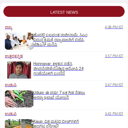
LATEST NEWS
ರಾಜ್ಯ
4:08 PM IST
ಹೊರಟ್ಟಿ ಬಲವಂತ ರಾಜೀನಾಮೆ: ಸಿಎಂ
ವಿರುದ್ಧ ಕ್ರಮಕ್ಕೆ ರಾಜ್ಯಪಾಲರಿಗೆ ಬಿಜೆಪಿ,
ಜೆಡಿಎಸ್ ಮನವಿ
ಉತ್ತರಕನ್ನಡ
3:57 PM IST
Honnavar: ಕಳ್ಳತನ ನಡೆಸಿ
ಜೀವಬೆದರಿಕೆಯೊಡ್ಡಿದ್ದ ಆರೋಪಿ 24
ಗಂಟೆಯೊಳಗೆ ಬಂಧನ
ಉಡುಪಿ
3:47 PM IST
Udupi: ಈ ವರ್ಷ 7 ಲಕ್ಷ ಗಿಡ ನೆಡಲು
ಅರಣ್ಯ ಇಲಾಖೆ ಯೋಜನೆ
ಉಡುಪಿ
3:42 PM IST
Kaup: ವಿಶ್ವ ಮಟ್ಟದ ಬೀಚ್‌ಗಳಿಗೆ
ಹದಗೆಟ್ಟ ರಸ್ತೆಗಳು!