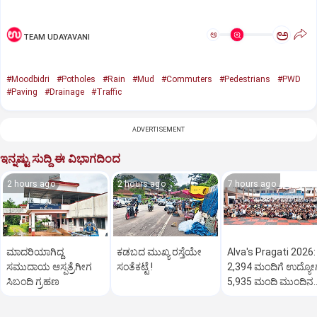
ಅ
ಅ
TEAM UDAYAVANI
#Moodbidri
#Potholes
#Rain
#Mud
#Commuters
#Pedestrians
#PWD
#Paving
#Drainage
#Traffic
ADVERTISEMENT
ಇನ್ನಷ್ಟು ಸುದ್ದಿ ಈ ವಿಭಾಗದಿಂದ
2 hours ago
2 hours ago
7 hours ago
ಮಾದರಿಯಾಗಿದ್ದ
ಕಡಬದ ಮುಖ್ಯ ರಸ್ತೆಯೇ
Alva's Pragati 2026:
ಸಮುದಾಯ ಆಸ್ಪತ್ರೆಗೀಗ
ಸಂತೆಕಟ್ಟೆ !
2,394 ಮಂದಿಗೆ ಉದ್ಯೋ
ಸಿಬಂದಿ ಗ್ರಹಣ
5,935 ಮಂದಿ ಮುಂದಿನ
ಹಂತಕ್ಕೆ