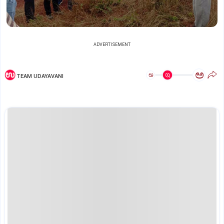
ADVERTISEMENT
ಅ
ಅ
TEAM UDAYAVANI