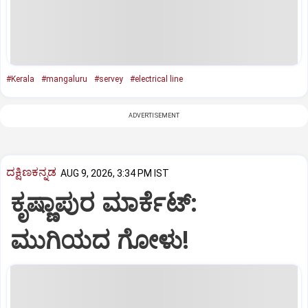
#Kerala
#mangaluru
#servey
#electrical line
ADVERTISEMENT
ದಕ್ಷಿಣಕನ್ನಡ
AUG 9, 2026, 3:34 PM IST
ಕೃಷ್ಣಾಪುರ ಮಾರ್ಕೆಟ್‌:
ಮುಗಿಯದ ಗೋಳು!