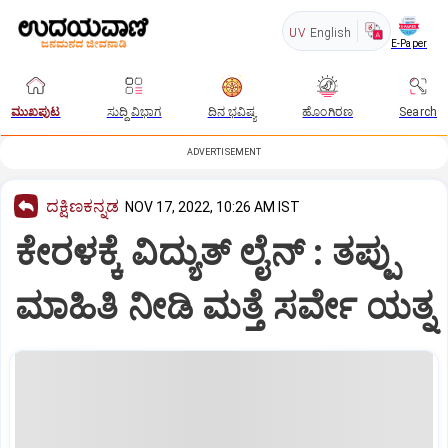
UV
English
E-Paper
ಮುಖಪುಟ
ಸುದ್ದಿ ವಿಭಾಗ
ದಿನ ಭವಿಷ್ಯ
ಹೊಂಗಿರಣ
Search
ADVERTISEMENT
ದಕ್ಷಿಣಕನ್ನಡ
NOV 17, 2022, 10:26 AM IST
ಕೇರಳಕ್ಕೆ ವಿದ್ಯುತ್‌ ಲೈನ್‌ : ತಪ್ಪು
ಮಾಹಿತಿ ನೀಡಿ ಮತ್ತೆ ಸರ್ವೇ ಯತ್ನ