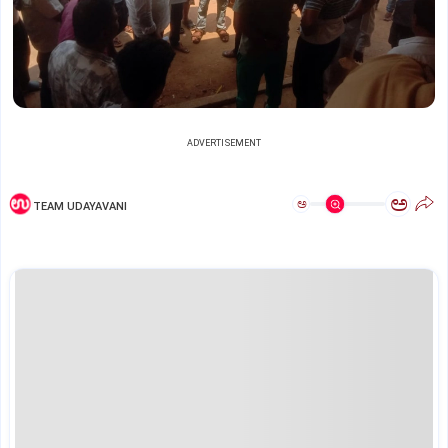
ADVERTISEMENT
ಅ
ಅ
TEAM UDAYAVANI