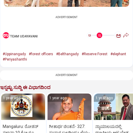
ADVERTISEMENT
ಅ
ಅ
TEAM UDAYAVANI
#Uppinangady
#forest officers
#Belthangady
#Reserve Forest
#elephant
#Periyashanthi
ADVERTISEMENT
ಇನ್ನಷ್ಟು ಸುದ್ದಿ ಈ ವಿಭಾಗದಿಂದ
1 year ago
1 year ago
1 year ago
Mangaluru: ರೋಶನ್‌
ಗೀತಾರ್ಥ ಚಿಂತನೆ- 327:
ನ್ಯಾಯಾಲಯದಲ್ಲಿ
ಸಲ್ಡಾನ್ಹಾ 10 ಕೋ.ರೂ.
ಸಂಸ್ಕಾರ ಬಲದಿಂದ ಒಳ್ಳೆಯ-
ರಾಜಕೀಯ ಆಟ ಬೇಡ: