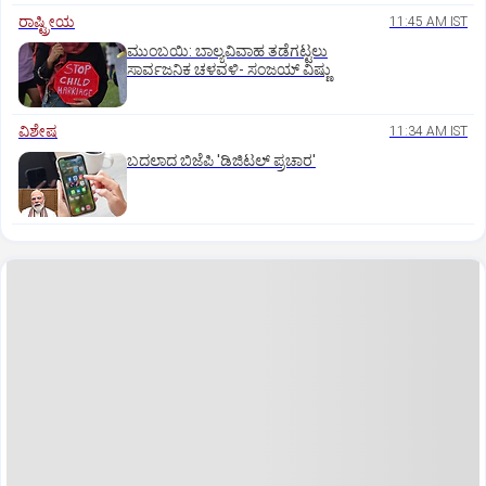
ರಾಷ್ಟ್ರೀಯ
11:45 AM IST
ಮುಂಬಯಿ: ಬಾಲ್ಯವಿವಾಹ ತಡೆಗಟ್ಟಲು
ಸಾರ್ವಜನಿಕ ಚಳವಳಿ- ಸಂಜಯ್‌ ವಿಷ್ಣು
ವಿಶೇಷ
11:34 AM IST
ಬದಲಾದ ಬಿಜೆಪಿ 'ಡಿಜಿಟಲ್‌ ಪ್ರಚಾರ'