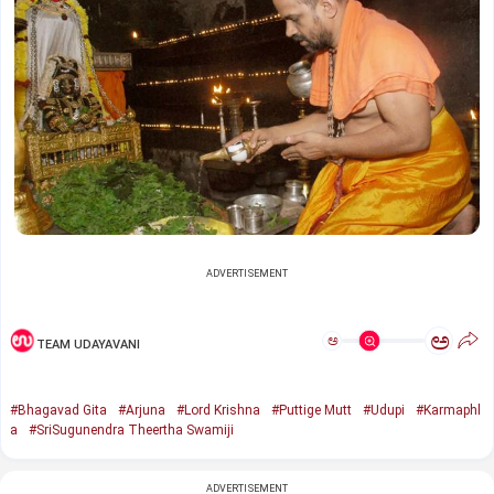
ADVERTISEMENT
ಅ
ಅ
TEAM UDAYAVANI
#Bhagavad Gita
#Arjuna
#Lord Krishna
#Puttige Mutt
#Udupi
#Karmaphl
a
#SriSugunendra Theertha Swamiji
ADVERTISEMENT