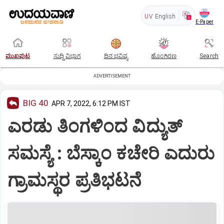
UV
English
E-Paper
ಮುಖಪುಟ
ಸುದ್ದಿ ವಿಭಾಗ
ದಿನ ಭವಿಷ್ಯ
ಹೊಂಗಿರಣ
Search
ADVERTISEMENT
BIG 40
APR 7, 2022, 6:12 PM IST
ಎರಡು ತಿಂಗಳಿಂದ ವಿದ್ಯುತ್
ಸಮಸ್ಯೆ : ಬೆಸ್ಕಾಂ ಕಚೇರಿ ಎದುರು
ಗ್ರಾಮಸ್ಥರ ಪ್ರತಿಭಟನೆ