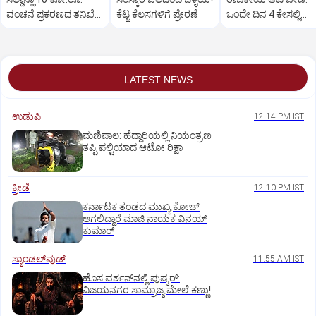
ವಂಚನೆ ಪ್ರಕರಣದ ತನಿಖೆ
ಕೆಟ್ಟ ಕೆಲಸಗಳಿಗೆ ಪ್ರೇರಣೆ
ಒಂದೇ ದಿನ 4 ಕೇಸಲ್ಲಿ
ಸಿಐಡಿಗೆ ವರ್ಗ
ಸುಪ್ರೀಂಕೋರ್ಟ್‌ ಅಭಿಮ
LATEST NEWS
ಉಡುಪಿ
12:14 PM IST
ಮಣಿಪಾಲ: ಹೆದ್ದಾರಿಯಲ್ಲಿ ನಿಯಂತ್ರಣ
ತಪ್ಪಿ ಪಲ್ಟಿಯಾದ ಆಟೋ ರಿಕ್ಷಾ
ಕ್ರೀಡೆ
12:10 PM IST
ಕರ್ನಾಟಕ ತಂಡದ ಮುಖ್ಯ ಕೋಚ್‌
ಆಗಲಿದ್ದಾರೆ ಮಾಜಿ ನಾಯಕ ವಿನಯ್‌
ಕುಮಾರ್
ಸ್ಯಾಂಡಲ್‌ವುಡ್‌
11:55 AM IST
ಹೊಸ ವರ್ಶನ್‌ನಲ್ಲಿ ಪುಷ್ಕರ್‌:
ವಿಜಯನಗರ ಸಾಮ್ರಾಜ್ಯ ಮೇಲೆ ಕಣ್ಣು!