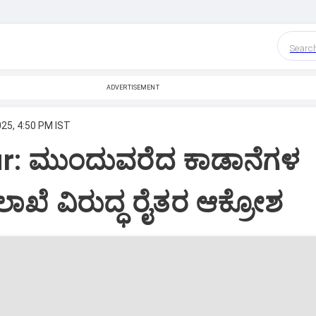
Searc
ADVERTISEMENT
025, 4:50 PM IST
r: ಮುಂದುವರೆದ ಕಾಡಾನೆಗಳ
ಾಖೆ ವಿರುದ್ಧ ರೈತರ ಆಕ್ರೋಶ