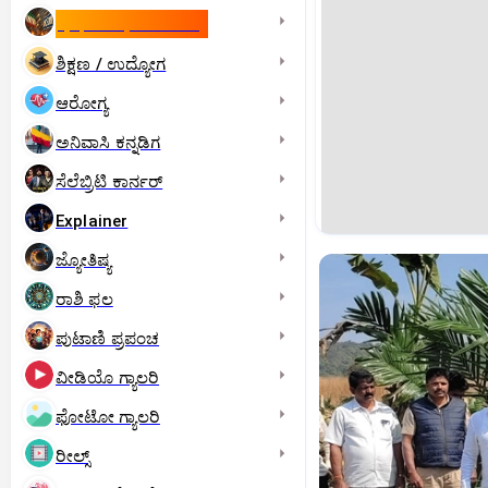
ಇಸ್ರೇಲ್- ಇರಾನ್‌ ಯುದ್ಧ
ಶಿಕ್ಷಣ / ಉದ್ಯೋಗ
ಆರೋಗ್ಯ
ಅನಿವಾಸಿ ಕನ್ನಡಿಗ
ಸೆಲೆಬ್ರಿಟಿ ಕಾರ್ನರ್‌
Explainer
ಜ್ಯೋತಿಷ್ಯ
ರಾಶಿ ಫಲ
ಪುಟಾಣಿ ಪ್ರಪಂಚ
ವೀಡಿಯೊ ಗ್ಯಾಲರಿ
ಫೋಟೋ ಗ್ಯಾಲರಿ
ರೀಲ್ಸ್