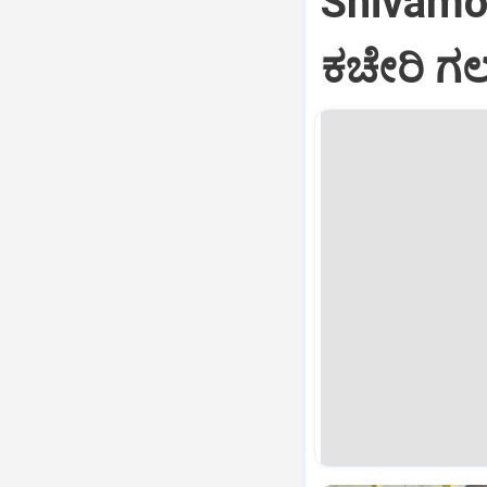
Shivamog
ಕಚೇರಿ ಗ