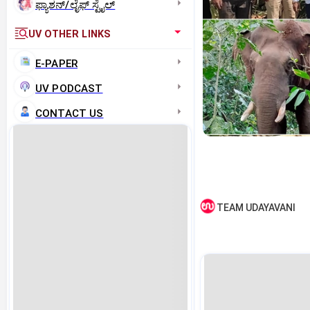
ಫ್ಯಾಶನ್/ಲೈಫ್‌ ಸ್ಟೈಲ್
UV OTHER LINKS
E-PAPER
UV PODCAST
CONTACT US
TEAM UDAYAVANI