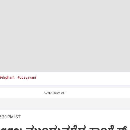
#elephant
#udayavani
ADVERTISEMENT
2:20 PM IST