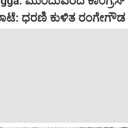
ga: ಮುಂದುವರೆದ ಕಾಂಗ್ರೆಸ್
ಲಾಟೆ: ಧರಣಿ ಕುಳಿತ ರಂಗೇಗೌ