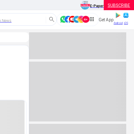
SUBSCRIBE
E-Paper
Get App
h News
Android
iOS