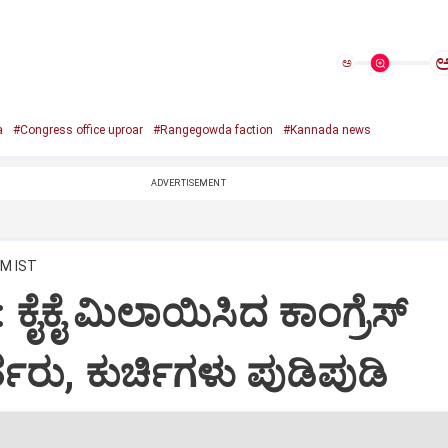
ಅ
a
#Congress office uproar
#Rangegowda faction
#Kannada news
ADVERTISEMENT
PM IST
: ಕೈಕೈ ಮಿಲಾಯಿಸಿದ ಕಾಂಗ್ರೆಸ್
ತರು, ಕುರ್ಚಿಗಳು ಪುಡಿಪುಡಿ