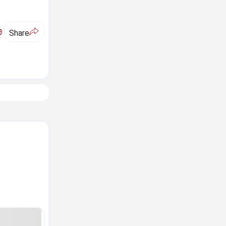
ಅ
Share