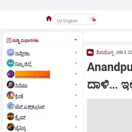
English
UV
ಸುದ್ದಿ ವಿಭಾಗಗಳು
ಶಿವಮೊಗ್ಗ
JAN 3, 2
ಸುದ್ದಿಗಳು
Anandpu
ನಿಮ್ಮ ಜಿಲ್ಲೆ
ಕಾಮನ್‌ ವೆಲ್ತ್‌ ಗೇಮ್ಸ್‌
ದಾಳಿ… ಇಲ
ಸಿನೆಮಾ
ಕ್ರೀಡೆ
ವೆಬ್ ಎಕ್ಸ್‌ಕ್ಲೂಸಿವ್
ಕ್ರೈಮ್
ವೈವಿಧ್ಯ