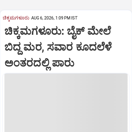
ಚಿಕ್ಕಮಗಳೂರು
AUG 6, 2026, 1:09 PM IST
ಚಿಕ್ಕಮಗಳೂರು: ಬೈಕ್ ಮೇಲೆ
ಬಿದ್ದ ಮರ, ಸವಾರ ಕೂದಲೆಳೆ
ಅಂತರದಲ್ಲಿ ಪಾರು