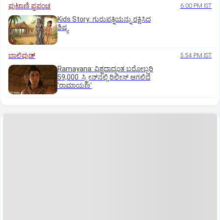
ಪುಟಾಣಿ ಪ್ರಪಂಚ
6:00 PM IST
Kids Story: ಗುರುಪತ್ನಿಯನ್ನು ರಕ್ಷಿಸಿದ
ಶಿಷ್ಯ
ಬಾಲಿವುಡ್‌
5:54 PM IST
Ramayana: ವಿಶ್ವದಾದ್ಯಂತ ಬರೋಬ್ಬರಿ
59,000 ಸ್ಕ್ರೀನ್‌ನಲ್ಲಿ ರಿಲೀಸ್‌ ಆಗಲಿದೆ
'ರಾಮಾಯಣ'