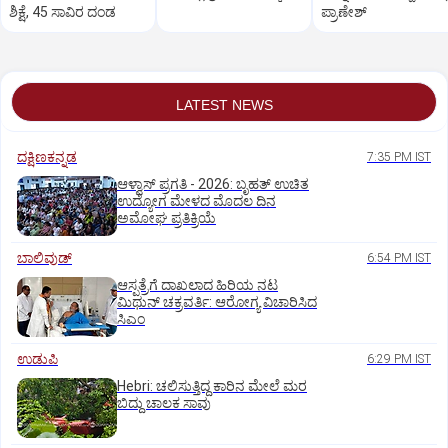
ಶಿಕ್ಷೆ, 45 ಸಾವಿರ ದಂಡ
ಪ್ರಾಣೇಶ್‌
LATEST NEWS
ದಕ್ಷಿಣಕನ್ನಡ
7:35 PM IST
ಆಳ್ವಾಸ್‌ ಪ್ರಗತಿ - 2026: ಬೃಹತ್ ಉಚಿತ
ಉದ್ಯೋಗ ಮೇಳದ ಮೊದಲ ದಿನ
ಅಮೋಘ ಪ್ರತಿಕ್ರಿಯೆ
ಬಾಲಿವುಡ್‌
6:54 PM IST
ಆಸ್ಪತ್ರೆಗೆ ದಾಖಲಾದ ಹಿರಿಯ ನಟ
ಮಿಥುನ್ ಚಕ್ರವರ್ತಿ: ಆರೋಗ್ಯ ವಿಚಾರಿಸಿದ
ಸಿಎಂ
ಉಡುಪಿ
6:29 PM IST
Hebri: ಚಲಿಸುತ್ತಿದ್ದ ಕಾರಿನ ಮೇಲೆ ಮರ
ಬಿದ್ದು ಚಾಲಕ ಸಾವು