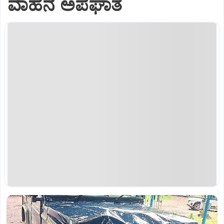
ವಾಹನ ಅಪಘಾತ