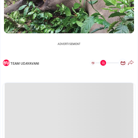
ADVERTISEMENT
ಅ
ಅ
TEAM UDAYAVANI