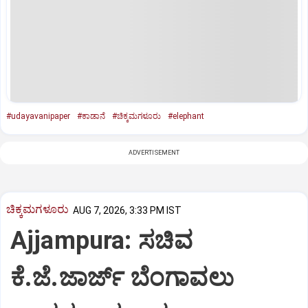
#udayavanipaper
#ಕಾಡಾನೆ
#ಚಿಕ್ಕಮಗಳೂರು
#elephant
ADVERTISEMENT
ಚಿಕ್ಕಮಗಳೂರು
AUG 7, 2026, 3:33 PM IST
Ajjampura: ಸಚಿವ
ಕೆ.ಜೆ.ಜಾರ್ಜ್ ಬೆಂಗಾವಲು