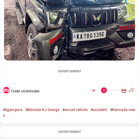
ADVERTISEMENT
ಅ
ಅ
TEAM UDAYAVANI
#Ajjampura
#Minister KJ George
#escort vehicle
#accident
#Kannada new
s
ADVERTISEMENT