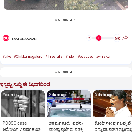
ADVERTISEMENT
ಅ
ಅ
TEAM UDAYAVANI
#bike
#Chikkamagaluru
#Tree falls
#rider
#escapes
#whisker
ADVERTISEMENT
ಇನ್ನಷ್ಟು ಸುದ್ದಿ ಈ ವಿಭಾಗದಿಂದ
Yesterday
2 days ago
3 days ago
POCSO case:
ಚಿಕ್ಕಮಗಳೂರು: ಐವರು
ಕೋರ್ಟ್‌ ತೀರ್ಪು ಒಪ್ಪುವೆ,
ಆರೋಪಿಗೆ 7 ವರ್ಷ ಕಠಿಣ
ಬಾಂಗ್ಲಾ ಪ್ರಜೆಗಳು ವಶಕ್ಕೆ
ಇನ್ನು ಪರಿಷತ್‌ಗೆ ಸ್ಪರ್ಧಿಸಲ್