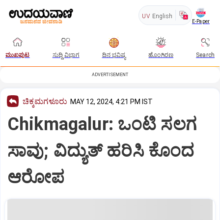
UV
English
E-Paper
ಮುಖಪುಟ
ಸುದ್ದಿ ವಿಭಾಗ
ದಿನ ಭವಿಷ್ಯ
ಹೊಂಗಿರಣ
Search
ADVERTISEMENT
ಚಿಕ್ಕಮಗಳೂರು
MAY 12, 2024, 4:21 PM IST
Chikmagalur: ಒಂಟಿ ಸಲಗ
ಸಾವು; ವಿದ್ಯುತ್ ಹರಿಸಿ ಕೊಂದ
ಆರೋಪ