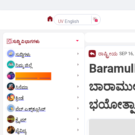
English
UV
ಸುದ್ದಿ ವಿಭಾಗಗಳು
ರಾಷ್ಟ್ರೀಯ
SEP 16,
ಸುದ್ದಿಗಳು
Baramull
ನಿಮ್ಮ ಜಿಲ್ಲೆ
ಕಾಮನ್‌ ವೆಲ್ತ್‌ ಗೇಮ್ಸ್‌
ಬಾರಾಮುಲ್ಲ
ಸಿನೆಮಾ
ಕ್ರೀಡೆ
ಭಯೋತ್ಪಾದ
ವೆಬ್ ಎಕ್ಸ್‌ಕ್ಲೂಸಿವ್
ಕ್ರೈಮ್
ವೈವಿಧ್ಯ