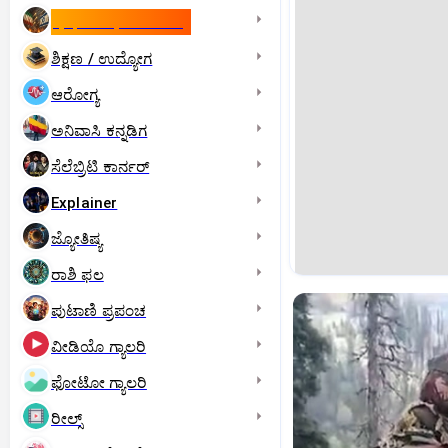
ಇಸ್ರೇಲ್- ಇರಾನ್‌ ಯುದ್ಧ
ಶಿಕ್ಷಣ / ಉದ್ಯೋಗ
ಆರೋಗ್ಯ
ಅನಿವಾಸಿ ಕನ್ನಡಿಗ
ಸೆಲೆಬ್ರಿಟಿ ಕಾರ್ನರ್‌
Explainer
ಜ್ಯೋತಿಷ್ಯ
ರಾಶಿ ಫಲ
ಪುಟಾಣಿ ಪ್ರಪಂಚ
ವೀಡಿಯೊ ಗ್ಯಾಲರಿ
ಫೋಟೋ ಗ್ಯಾಲರಿ
ರೀಲ್ಸ್