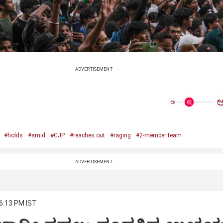
ADVERTISEMENT
ಅ
#holds
#amid
#CJP
#reaches out
#raging
#2-member team
ADVERTISEMENT
 6:13 PM IST