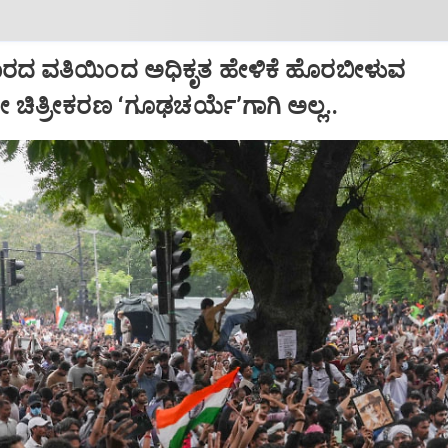
ಕಾರದ ವತಿಯಿಂದ ಅಧಿಕೃತ ಹೇಳಿಕೆ ಹೊರಬೀಳುವ
ಯೋ ಚಿತ್ರೀಕರಣ ‘ಗೂಢಚರ್ಯೆ’ಗಾಗಿ ಅಲ್ಲ..