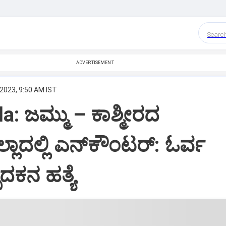
Searc
ADVERTISEMENT
 2023, 9:50 AM IST
a: ಜಮ್ಮು – ಕಾಶ್ಮೀರದ
ಾದಲ್ಲಿ ಎನ್‌ಕೌಂಟರ್‌: ಓರ್ವ
ಕನ ಹತ್ಯೆ