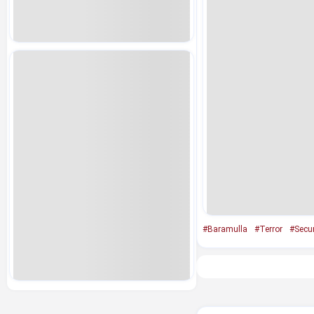
#Baramulla
#Terror
#Secur