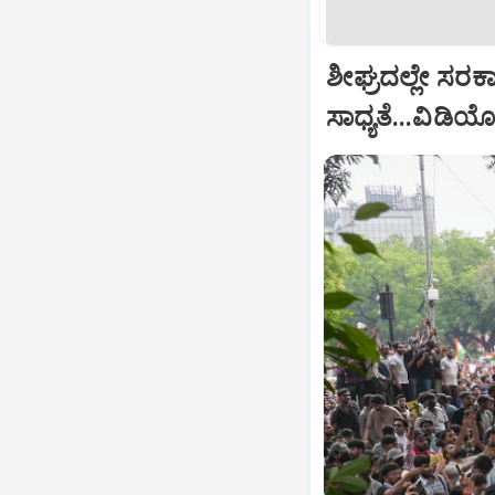
ಶೀಘ್ರದಲ್ಲೇ ಸರ
ಸಾಧ್ಯತೆ...ವಿಡಿ