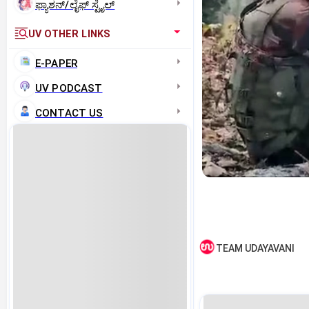
ಫ್ಯಾಶನ್/ಲೈಫ್‌ ಸ್ಟೈಲ್
UV OTHER LINKS
E-PAPER
UV PODCAST
CONTACT US
TEAM UDAYAVANI