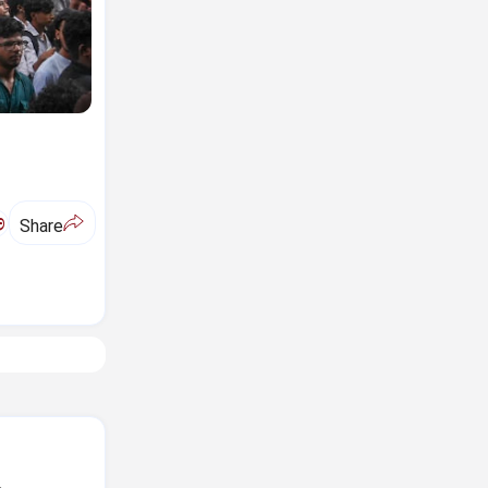
ಅ
Share