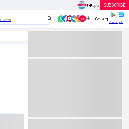
SUBSCRIBE
E-Paper
Get App
h News
Android
iOS