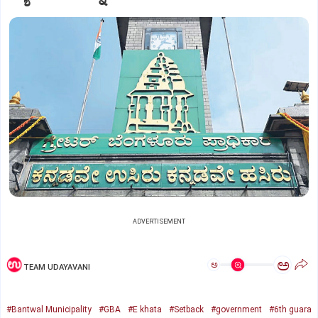
ADVERTISEMENT
ಅ
ಅ
TEAM UDAYAVANI
#Bantwal Municipality
#GBA
#E khata
#Setback
#government
#6th guara