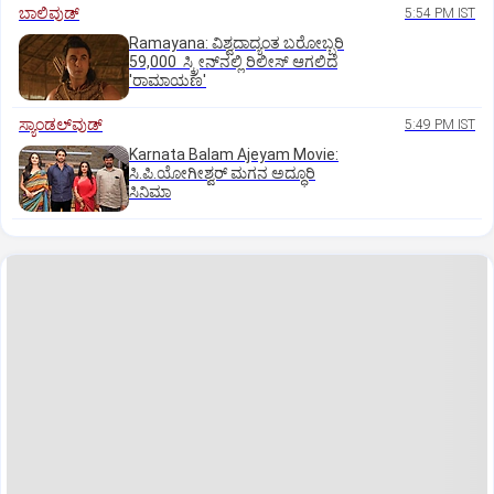
ಬಾಲಿವುಡ್‌
5:54 PM IST
Ramayana: ವಿಶ್ವದಾದ್ಯಂತ ಬರೋಬ್ಬರಿ
59,000 ಸ್ಕ್ರೀನ್‌ನಲ್ಲಿ ರಿಲೀಸ್‌ ಆಗಲಿದೆ
'ರಾಮಾಯಣ'
ಸ್ಯಾಂಡಲ್‌ವುಡ್‌
5:49 PM IST
Karnata Balam Ajeyam Movie:
ಸಿ.ಪಿ.ಯೋಗೀಶ್ವರ್‌ ಮಗನ ಅದ್ಧೂರಿ
ಸಿನಿಮಾ