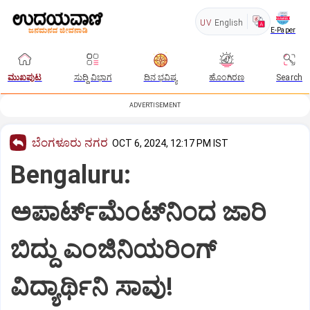
UV
English
E-Paper
ಮುಖಪುಟ
ಸುದ್ದಿ ವಿಭಾಗ
ದಿನ ಭವಿಷ್ಯ
ಹೊಂಗಿರಣ
Search
ADVERTISEMENT
ಬೆಂಗಳೂರು ನಗರ
OCT 6, 2024, 12:17 PM IST
Bengaluru:
ಅಪಾರ್ಟ್‌ಮೆಂಟ್‌ನಿಂದ ಜಾರಿ
ಬಿದ್ದು ಎಂಜಿನಿಯರಿಂಗ್‌
ವಿದ್ಯಾರ್ಥಿನಿ ಸಾವು!