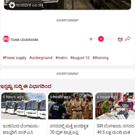
ಸಾಂದರ್ಭಿಕ ಎಐ ಚಿತ್ರ
ADVERTISEMENT
ಅ
ಅ
TEAM UDAYAVANI
#Power supply
#underground
#metro
#August 10
#Warning
ADVERTISEMENT
ಇನ್ನಷ್ಟು ಸುದ್ದಿ ಈ ವಿಭಾಗದಿಂದ
5 hours ago
6 hours ago
6 hours ago
ಇಂದಿನಿಂದ ಬೆಂಗಳೂರು-
ನಗರದಲ್ಲಿ ಮತ್ತೆ ಅನಧಿಕೃತ
SIR:ಬೆಂಗಳೂರು ನಗರದ
ಕಣ್ಣೂರಿಗೆ ನಾನ್‌ ಎಸಿ
70 ಬೈಕ್‌ ಟ್ಯಾಕ್ಸಿ ಜಪ್ತಿ
49.5 ಲಕ್ಷ ಮಂದಿ ಮತ