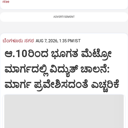
ntee
ADVERTISEMENT
ಬೆಂಗಳೂರು ನಗರ
AUG 7, 2026, 1:35 PM IST
ಆ.10ರಿಂದ ಭೂಗತ ಮೆಟ್ರೋ
ಮಾರ್ಗದಲ್ಲಿ ವಿದ್ಯುತ್‌ ಚಾಲನೆ:
ಮಾರ್ಗ ಪ್ರವೇಶಿಸದಂತೆ ಎಚ್ಚರಿಕೆ