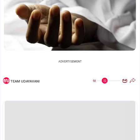
ADVERTISEMENT
ಅ
ಅ
TEAM UDAYAVANI