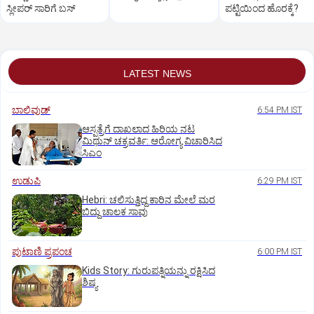
ಸ್ಲೀಪರ್‌ ಸಾರಿಗೆ ಬಸ್‌
ಪಟ್ಟಿಯಿಂದ ಹೊರಕ್ಕೆ?
LATEST NEWS
ಬಾಲಿವುಡ್‌
6:54 PM IST
ಆಸ್ಪತ್ರೆಗೆ ದಾಖಲಾದ ಹಿರಿಯ ನಟ
ಮಿಥುನ್ ಚಕ್ರವರ್ತಿ: ಆರೋಗ್ಯ ವಿಚಾರಿಸಿದ
ಸಿಎಂ
ಉಡುಪಿ
6:29 PM IST
Hebri: ಚಲಿಸುತ್ತಿದ್ದ ಕಾರಿನ ಮೇಲೆ ಮರ
ಬಿದ್ದು ಚಾಲಕ ಸಾವು
ಪುಟಾಣಿ ಪ್ರಪಂಚ
6:00 PM IST
Kids Story: ಗುರುಪತ್ನಿಯನ್ನು ರಕ್ಷಿಸಿದ
ಶಿಷ್ಯ