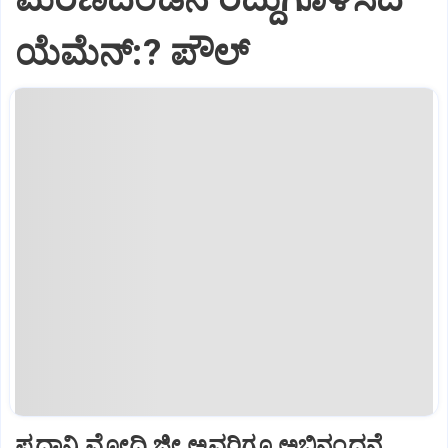
ಯೆಮೆನ್:? ಪೌಲ್
ಪ್ರಧಾನಿ ಮೋದಿ ಜೀ ಅವರಿಗೂ ಅಭಿನಂದನೆ