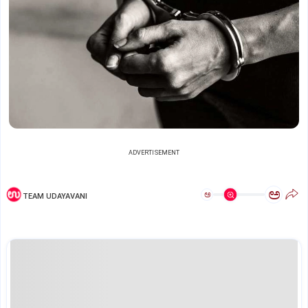
ADVERTISEMENT
ಅ
ಅ
TEAM UDAYAVANI