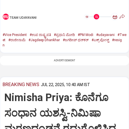
ಅ
ಅ
TEAM UDAYAVANI
#Vice President
#ಉಪ ರಾಷ್ಟ್ರಪತಿ
#ಪ್ರಧಾನಿ ಮೋದಿ
#PM Modi
#udayavani
#Twe
et
#ರಾಜೀನಾಮೆ
#Jagdeep Dhankhar
#ಜಗದೀಪ್‌ ಧನ್‌ಕರ್‌
#ಎಕ್ಸ್‌ ಪೋಸ್ಟ್
#resig
n
ADVERTISEMENT
BREAKING NEWS
JUL 22, 2025, 10:40 AM IST
Nimisha Priya: ಕೊನೆಗೂ
ಸಂಧಾನ ಯಶಸ್ವಿ-ನಿಮಿಷಾ
ಮರಣದಂಡನೆ ರದ್ದುಗೊಳಿಸಿದ