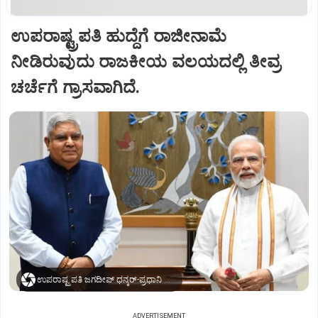
ಉಪರಾಷ್ಟ್ರಪತಿ ಹುದ್ದೆಗೆ ರಾಜೀನಾಮೆ
ನೀಡಿರುವುದು ರಾಜಕೀಯ ವಲಯದಲ್ಲಿ ತೀವ್ರ
ಚರ್ಚೆಗೆ ಗ್ರಾಸವಾಗಿದೆ.
ಉಪರಾಷ್ಟ್ರಪತಿ ಜಗದೀಪ್‌ ಧನ್ಕರ್-ಪ್ರಧಾನಿ ಮೋದಿ
ADVERTISEMENT