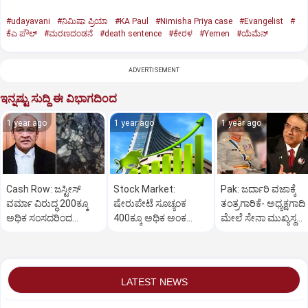
#udayavani
#ನಿಮಿಷಾ ಪ್ರಿಯಾ
#KA Paul
#Nimisha Priya case
#Evangelist
#
ಕೆಎ ಪೌಲ್
#ಮರಣದಂಡನೆ
#death sentence
#ಕೇರಳ
#Yemen
#ಯೆಮೆನ್‌
ADVERTISEMENT
ಇನ್ನಷ್ಟು ಸುದ್ದಿ ಈ ವಿಭಾಗದಿಂದ
1 year ago
1 year ago
1 year ago
Cash Row: ಜಸ್ಟೀಸ್‌
Stock Market:
Pak: ಜರ್ದಾರಿ ವಜಾಕ್ಕೆ
ವರ್ಮಾ ವಿರುದ್ಧ 200ಕ್ಕೂ
ಷೇರುಪೇಟೆ ಸೂಚ್ಯಂಕ
ತಂತ್ರಗಾರಿಕೆ- ಅಧ್ಯಕ್ಷಗಾದಿ
ಅಧಿಕ ಸಂಸದರಿಂದ
400ಕ್ಕೂ ಅಧಿಕ ಅಂಕ
ಮೇಲೆ ಸೇನಾ ಮುಖ್ಯಸ್ಥ
ಮಹಾಭಿಯೋಗಕ್ಕೆ
ಜಿಗಿತ-ದಿನಾಂತ್ಯದ
ಮುನೀರ್ ಚಿತ್ತ!
ಕೋರಿಕೆ…
ವಹಿವಾಟು ಅಂತ್ಯ
LATEST NEWS