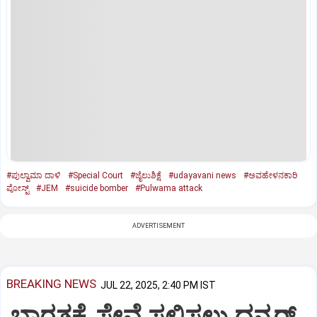
#ಪುಲ್ವಾಮಾ ದಾಳಿ
#Special Court
#ಜೈಲುಶಿಕ್ಷೆ
#udayavani news
#ಅವಹೇಳನಕಾರಿ
ಪೋಸ್ಟ್‌
#JEM
#suicide bomber
#Pulwama attack
ADVERTISEMENT
BREAKING NEWS
JUL 22, 2025, 2:40 PM IST
ಭಾರತಕ್ಕೆ ಸೇವೆ ಸಲ್ಲಿಸಲು ಧನ್ಕರ್‌