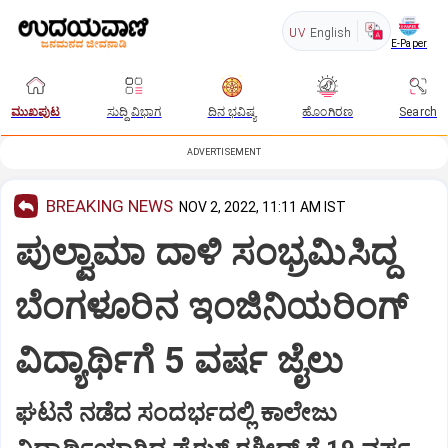
UV
English
E-Paper
ಮುಖಪುಟ
ಸುದ್ದಿ ವಿಭಾಗ
ದಿನ ಭವಿಷ್ಯ
ಹೊಂಗಿರಣ
Search
ADVERTISEMENT
BREAKING NEWS
NOV 2, 2022, 11:11 AM IST
ಪುಲ್ವಾಮಾ ದಾಳಿ ಸಂಭ್ರಮಿಸಿದ್ದ
ಬೆಂಗಳೂರಿನ ಇಂಜಿನಿಯರಿಂಗ್
ವಿದ್ಯಾರ್ಥಿಗೆ 5 ವರ್ಷ ಜೈಲು
ಘಟನೆ ನಡೆದ ಸಂದರ್ಭದಲ್ಲಿ ಕಾಲೇಜು