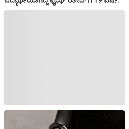
ವಿದ್ಯಾರ್ಥಿಯಾಗಿದ್ದ ಫೈಝ್ ರಶೀದ್ ಗೆ 19 ವರ್ಷ.