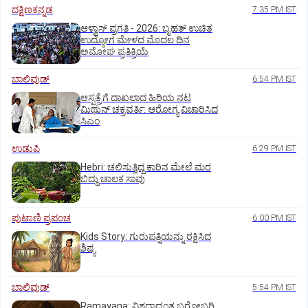
ದಕ್ಷಿಣಕನ್ನಡ
7:35 PM IST
ಆಳ್ವಾಸ್‌ ಪ್ರಗತಿ - 2026: ಬೃಹತ್ ಉಚಿತ
ಉದ್ಯೋಗ ಮೇಳದ ಮೊದಲ ದಿನ
ಅಮೋಘ ಪ್ರತಿಕ್ರಿಯೆ
ಬಾಲಿವುಡ್‌
6:54 PM IST
ಆಸ್ಪತ್ರೆಗೆ ದಾಖಲಾದ ಹಿರಿಯ ನಟ
ಮಿಥುನ್ ಚಕ್ರವರ್ತಿ: ಆರೋಗ್ಯ ವಿಚಾರಿಸಿದ
ಸಿಎಂ
ಉಡುಪಿ
6:29 PM IST
Hebri: ಚಲಿಸುತ್ತಿದ್ದ ಕಾರಿನ ಮೇಲೆ ಮರ
ಬಿದ್ದು ಚಾಲಕ ಸಾವು
ಪುಟಾಣಿ ಪ್ರಪಂಚ
6:00 PM IST
Kids Story: ಗುರುಪತ್ನಿಯನ್ನು ರಕ್ಷಿಸಿದ
ಶಿಷ್ಯ
ಬಾಲಿವುಡ್‌
5:54 PM IST
Ramayana: ವಿಶ್ವದಾದ್ಯಂತ ಬರೋಬ್ಬರಿ