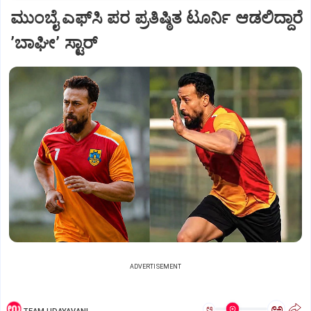
ಮುಂಬೈ ಎಫ್‌ಸಿ ಪರ ಪ್ರತಿಷ್ಠಿತ ಟೂರ್ನಿ ಆಡಲಿದ್ದಾರೆ
ʼಬಾಘೀʼ ಸ್ಟಾರ್
ADVERTISEMENT
ಅ
ಅ