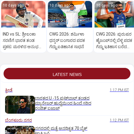
10 days ago
10 days ago
10 days ago
IND vs SL: ಶ್ರೀಲಂಕಾ
CWG 2026: ಶರ್ಮಿಳಾ
CWG 2026: ಪುರುಷರ
ಸರಣಿಗೆ ಭಾರತ ತಂಡ
ಧನ್ಕರ್ ಬಂಗಾರದ ಪದಕ
ಹೈಜಂಪ್‌ನಲ್ಲಿ ಬೆಳ್ಳಿ ಪದಕ
ಪ್ರಕಟ: ಮರಳಿದ ಅನುಭವಿ
ಗೆದ್ದು ಐತಿಹಾಸಿಕ ಸಾಧನೆ
ಗೆದ್ದು ಇತಿಹಾಸ ಬರೆದ
ಆಲ್‌ರೌಂಡರ್‌
ಸರ್ವೇಶ್ ಕುಶಾರೆ
LATEST NEWS
ಕ್ರೀಡೆ
1:17 PM IST
ಭಾರತದ U -15 ಫುಟ್‌ಬಾಲ್ ತಂಡದ
ಮ್ಯಾನೇಜರ್‌ ಹುದ್ದೆಯಿಂದ ಹಿಂದೆ ಸರಿದ
ರಂಜಿತ್‌ ಬಜಾಜ್‌
ಬೆಂಗಳೂರು ನಗರ
1:12 PM IST
ನಗರದಲ್ಲಿ ಮತ್ತೆ ಅನಧಿಕೃತ 70 ಬೈಕ್‌
ಟ್ಯಾಕ್ಸಿ ಜಪ್ತಿ