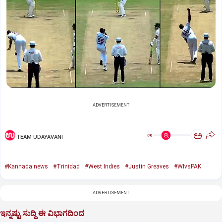
ADVERTISEMENT
ಅ
ಅ
TEAM UDAYAVANI
#Kannada news
#Trinidad
#West Indies
#Justin Greaves
#WIvsPAK
ADVERTISEMENT
ಇನ್ನಷ್ಟು ಸುದ್ದಿ ಈ ವಿಭಾಗದಿಂದ