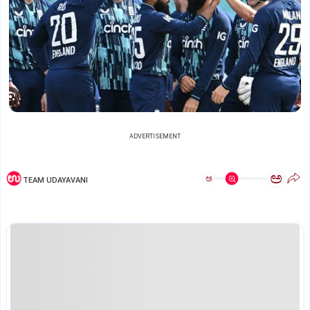
ADVERTISEMENT
ಅ
ಅ
TEAM UDAYAVANI