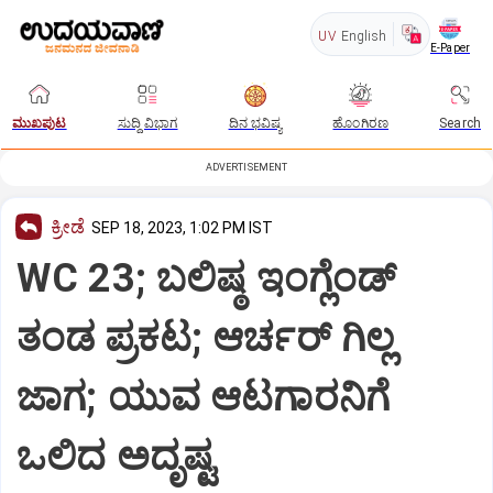
UV
English
E-Paper
ಮುಖಪುಟ
ಸುದ್ದಿ ವಿಭಾಗ
ದಿನ ಭವಿಷ್ಯ
ಹೊಂಗಿರಣ
Search
ADVERTISEMENT
ಕ್ರೀಡೆ
SEP 18, 2023, 1:02 PM IST
WC 23; ಬಲಿಷ್ಠ ಇಂಗ್ಲೆಂಡ್
ತಂಡ ಪ್ರಕಟ; ಆರ್ಚರ್ ಗಿಲ್ಲ
ಜಾಗ; ಯುವ ಆಟಗಾರನಿಗೆ
ಒಲಿದ ಅದೃಷ್ಟ