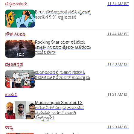
ಚಿಕ್ಕಮಗಳೂರು
11:54 AM IST
Birur: ಬೇರೊಬ್ಬರಂತೆ ನಟಿಸಿ ಫೈನಾನ್ಸ್
ಕಂಪನಿಗೆ 9.91 ಲಕ್ಷ ವಂಚನೆ
ಸೌತ್‌ ಸಿನಿಮಾ
11:44 AM IST
Rocking Star ಯಶ್‌ ನಟನೆಯ
ಟಾಕ್ಸಿಕ್‌ ಸಿನಿಮಾದ ಟ್ರೇಲರ್‌ ಆ.8ರಂದು
ಸಂಜೆ ರಿಲೀಸ್
ದಕ್ಷಿಣಕನ್ನಡ
11:40 AM IST
ಮಂಗಳೂರಿನಲ್ಲಿ ಸುಹಾನ ಸಫರ್ &
ರಿಮ್‌ಜಿಮ್ ಗಿರೆ ಸಾವನ್ ಕಾರ್ಯಕ್ರಮ
ಉಡುಪಿ
11:21 AM IST
Mudarangadi Shootout:‌3
ಆರೋಪಿಗಳ ಬಂಧನ,ಹಣಕಾಸಿನ
ವೈಮನಸ್ಸು ಕಾರಣ? ಸುಪಾರಿ
ಕೊಟ್ಟಿದ್ಯಾರು?
ರಾಜ್ಯ
11:20 AM IST