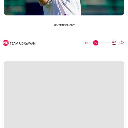
ADVERTISEMENT
ಅ
ಅ
TEAM UDAYAVANI