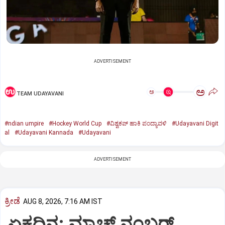
ADVERTISEMENT
ಅ
ಅ
TEAM UDAYAVANI
#ndian umpire
#Hockey World Cup
#ವಿಶ್ವಕಪ್‌ ಹಾಕಿ ಪಂದ್ಯಾವಳಿ
#Udayavani Digit
al
#Udayavani Kannada
#Udayavani
ADVERTISEMENT
ಕ್ರೀಡೆ
AUG 8, 2026, 7:16 AM IST
ಏಕದಿನ: ಮ್ಯಾಚ್‌ ನಂಬರ್‌