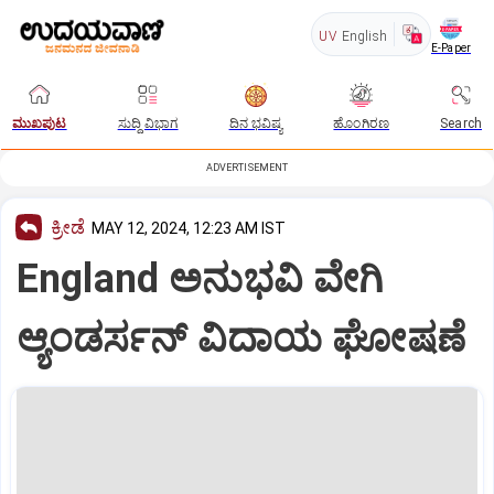
UV
English
E-Paper
ಮುಖಪುಟ
ಸುದ್ದಿ ವಿಭಾಗ
ದಿನ ಭವಿಷ್ಯ
ಹೊಂಗಿರಣ
Search
ADVERTISEMENT
ಕ್ರೀಡೆ
MAY 12, 2024, 12:23 AM IST
England ಅನುಭವಿ ವೇಗಿ
ಆ್ಯಂಡರ್ಸನ್‌ ವಿದಾಯ ಘೋಷಣೆ