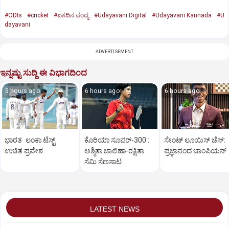
#ODIs
#cricket
#ಏಕದಿನ ಪಂದ್ಯ
#Udayavani Digital
#Udayavani Kannada
#U
dayavani
ADVERTISEMENT
ಇನ್ನಷ್ಟು ಸುದ್ದಿ ಈ ವಿಭಾಗದಿಂದ
5 hours ago
6 hours ago
6 hours ago
ಭಾರತ ಲಂಕಾ ಟೆಸ್ಟ್:
ಕೊರಿಯಾ ಸೂಪರ್‌-300 :
ಸೇಂಟ್‌ ಲೂಯಿಸ್‌ ಚೆಸ್‌:
ಉಚಿತ ಪ್ರವೇಶ
ಅಶ್ಮಿತಾ ಚಾಲಿಹಾ-ರಕ್ಷಿತಾ
ಪ್ರಜ್ಞಾನಂದ ಚಾಂಪಿಯನ್‌
ಸೆಮಿ ಸೆಣಸಾಟ
LATEST NEWS