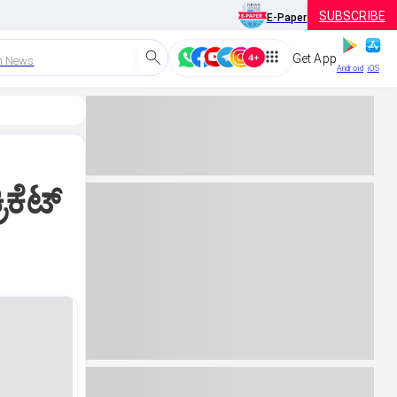
SUBSCRIBE
E-Paper
Get App
h News
Android
iOS
ಕೆಟ್‌