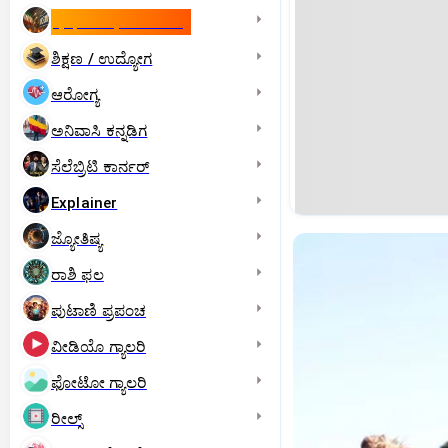
ಇಸ್ರೇಲ್- ಇರಾನ್‌ ಯುದ್ಧ
ಶಿಕ್ಷಣ / ಉದ್ಯೋಗ
ಆರೋಗ್ಯ
ಅನಿವಾಸಿ ಕನ್ನಡಿಗ
ಸೆಲೆಬ್ರಿಟಿ ಕಾರ್ನರ್‌
Explainer
ಜ್ಯೋತಿಷ್ಯ
ರಾಶಿ ಫಲ
ಪುಟಾಣಿ ಪ್ರಪಂಚ
ವೀಡಿಯೊ ಗ್ಯಾಲರಿ
ಫೋಟೋ ಗ್ಯಾಲರಿ
ರೀಲ್ಸ್