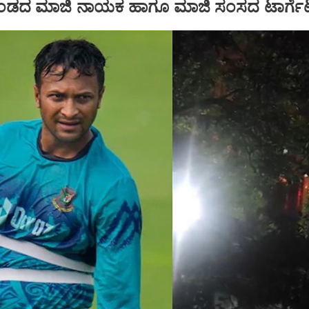
ೆಟ್ ತಂಡದ ಮಾಜಿ ನಾಯಕ ಹಾಗೂ ಮಾಜಿ ಸಂಸದ ಟಾರ್ಗೆ