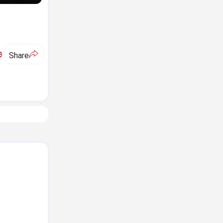
ಅ
Share