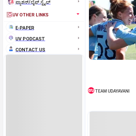
ಫ್ಯಾಶನ್/ಲೈಫ್‌ ಸ್ಟೈಲ್
UV OTHER LINKS
E-PAPER
UV PODCAST
CONTACT US
TEAM UDAYAVANI