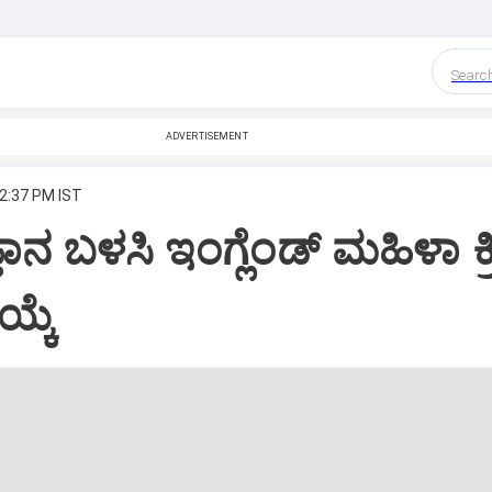
Searc
ADVERTISEMENT
 2:37 PM IST
ಞಾನ ಬಳಸಿ ಇಂಗ್ಲೆಂಡ್‌ ಮಹಿಳಾ ಕ್ರಿ
್ಕೆ