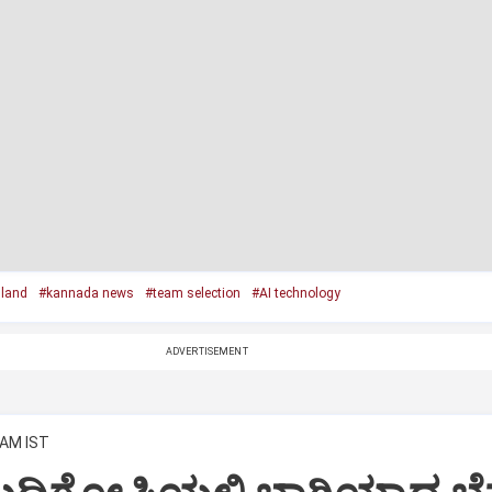
land
#kannada news
#team selection
#AI technology
ADVERTISEMENT
 AM IST