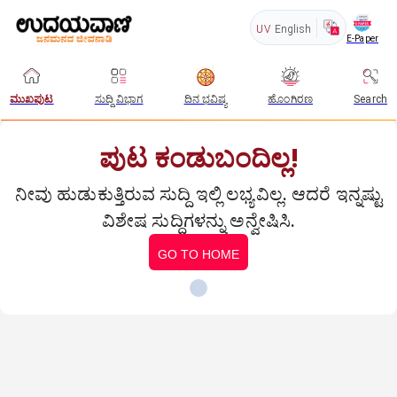
UV
English
E-Paper
ಮುಖಪುಟ
ಸುದ್ದಿ ವಿಭಾಗ
ದಿನ ಭವಿಷ್ಯ
ಹೊಂಗಿರಣ
Search
ಪುಟ ಕಂಡುಬಂದಿಲ್ಲ!
ನೀವು ಹುಡುಕುತ್ತಿರುವ ಸುದ್ದಿ ಇಲ್ಲಿ ಲಭ್ಯವಿಲ್ಲ. ಆದರೆ ಇನ್ನಷ್ಟು
ವಿಶೇಷ ಸುದ್ದಿಗಳನ್ನು ಅನ್ವೇಷಿಸಿ.
GO TO HOME