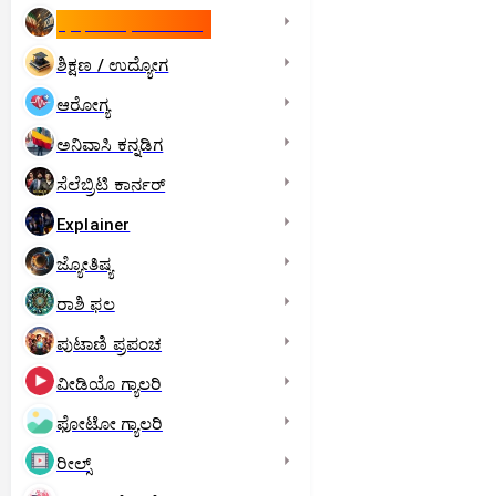
ಇಸ್ರೇಲ್- ಇರಾನ್‌ ಯುದ್ಧ
ಶಿಕ್ಷಣ / ಉದ್ಯೋಗ
ಆರೋಗ್ಯ
ಅನಿವಾಸಿ ಕನ್ನಡಿಗ
ಸೆಲೆಬ್ರಿಟಿ ಕಾರ್ನರ್‌
Explainer
ಜ್ಯೋತಿಷ್ಯ
ರಾಶಿ ಫಲ
ಪುಟಾಣಿ ಪ್ರಪಂಚ
ವೀಡಿಯೊ ಗ್ಯಾಲರಿ
ಫೋಟೋ ಗ್ಯಾಲರಿ
ರೀಲ್ಸ್