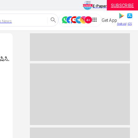
SUBSCRIBE
E-Paper
Get App
h News
Android
iOS
ಷಿಸಿ.