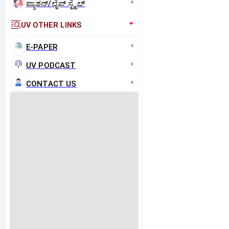
ಫ್ಯಾಶನ್/ಲೈಫ್‌ ಸ್ಟೈಲ್
UV OTHER LINKS
E-PAPER
UV PODCAST
CONTACT US