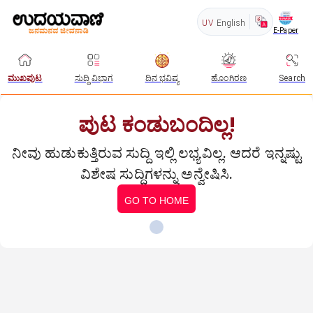
UV
English
E-Paper
ಮುಖಪುಟ
ಸುದ್ದಿ ವಿಭಾಗ
ದಿನ ಭವಿಷ್ಯ
ಹೊಂಗಿರಣ
Search
ಪುಟ ಕಂಡುಬಂದಿಲ್ಲ!
ನೀವು ಹುಡುಕುತ್ತಿರುವ ಸುದ್ದಿ ಇಲ್ಲಿ ಲಭ್ಯವಿಲ್ಲ. ಆದರೆ ಇನ್ನಷ್ಟು
ವಿಶೇಷ ಸುದ್ದಿಗಳನ್ನು ಅನ್ವೇಷಿಸಿ.
GO TO HOME