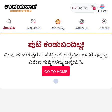
UV
English
E-Paper
ಮುಖಪುಟ
ಸುದ್ದಿ ವಿಭಾಗ
ದಿನ ಭವಿಷ್ಯ
ಹೊಂಗಿರಣ
Search
ಪುಟ ಕಂಡುಬಂದಿಲ್ಲ!
ನೀವು ಹುಡುಕುತ್ತಿರುವ ಸುದ್ದಿ ಇಲ್ಲಿ ಲಭ್ಯವಿಲ್ಲ. ಆದರೆ ಇನ್ನಷ್ಟು
ವಿಶೇಷ ಸುದ್ದಿಗಳನ್ನು ಅನ್ವೇಷಿಸಿ.
GO TO HOME