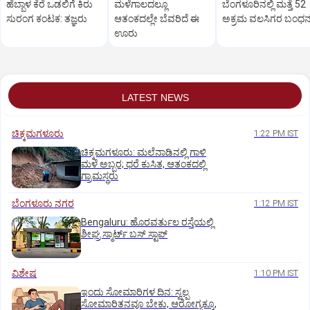
ಹೆಬ್ಬಾಳ ಕೆರೆ ಒಡಲಿಗೆ ಕಿರು
ಮಳೆಗಾಲದಲ್ಲೂ
ಬೆಂಗಳೂರಿನಲ್ಲಿ ಮತ್ತೆ 52
ಸುರಂಗ ಕಂಟಕ: ತಜ್ಞರು
ಆತಂಕದಲ್ಲೇ ಬೆವರಿದೆ ಈ
ಅಕ್ರಮ ವಲಸಿಗರ ಬಂಧ
ಊರು
LATEST NEWS
ಚಿಕ್ಕಮಗಳೂರು
1:22 PM IST
ಚಿಕ್ಕಮಗಳೂರು: ಮಲೆನಾಡಿನಲ್ಲಿ ಗಾಳಿ
ಮಳೆ ಅಬ್ಬರ; ಧರೆ ಕುಸಿತ, ಆತಂಕದಲ್ಲಿ
ಗ್ರಾಮಸ್ಥರು
ಬೆಂಗಳೂರು ನಗರ
1:12 PM IST
Bengaluru: ಹೊರವರ್ತುಲ ರಸ್ತೆಯಲ್ಲಿ
ಶೀಘ್ರ ಸ್ಮಾರ್ಟ್‌ ಬಸ್‌ ಸ್ಟಾಪ್‌
ವಿಶೇಷ
1:10 PM IST
ಇಂದು ಸೋಮಾರಿಗಳ ದಿನ: ಸ್ವಲ್ಪ
ಸೋಮಾರಿತನವೂ ಬೇಕು, ಆರೋಗ್ಯಕ್ಕೂ,