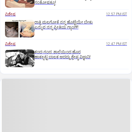
ಸಂತೋಷಕ್ಕೂ!
ವಿಶೇಷ
12:57 PM IST
ರಾತ್ರಿ ಮಲಗೋಕೆ ನನ್ನ ಹೊಟ್ಟೆಯೇ ಬೇಕು
ಎನ್ನುವ ನನ್ನ ಪ್ರೀತಿಯ ಗ್ಯಾಂಗ್!
ವಿಶೇಷ
12:47 PM IST
ಕಂದ-ಗಂಧ: ಶಾಲೆಯಿಂದ ಹೊರ
ಹಾಕಲ್ಪಟ್ಟ ಬಾಲಕ ಆದದ್ದು ಶ್ರೇಷ್ಠ ವಿಜ್ಞಾನಿ!