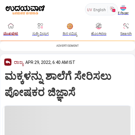
UV
English
E-Paper
ಮುಖಪುಟ
ಸುದ್ದಿ ವಿಭಾಗ
ದಿನ ಭವಿಷ್ಯ
ಹೊಂಗಿರಣ
Search
ADVERTISEMENT
ರಾಜ್ಯ
APR 29, 2022, 6:40 AM IST
ಮಕ್ಕಳನ್ನು ಶಾಲೆಗೆ ಸೇರಿಸಲು
ಪೋಷಕರ ಜಿಜ್ಞಾಸೆ