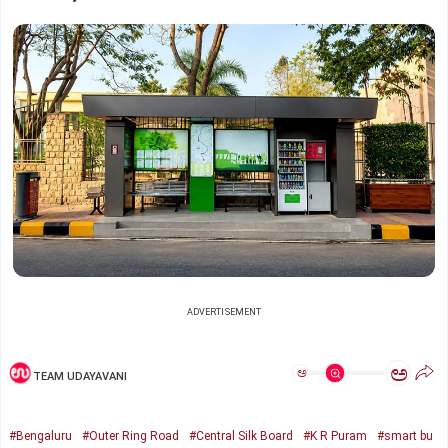
ADVERTISEMENT
ಅ
ಅ
TEAM UDAYAVANI
#Bengaluru
#Outer Ring Road
#Central Silk Board
#K R Puram
#smart bu