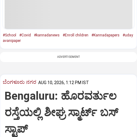
#School
#Covid
#kannadanews
#Enroll children
#Kannadapapers
#uday
avanipaper
ADVERTISEMENT
ಬೆಂಗಳೂರು ನಗರ
AUG 10, 2026, 1:12 PM IST
Bengaluru: ಹೊರವರ್ತುಲ
ರಸ್ತೆಯಲ್ಲಿ ಶೀಘ್ರ ಸ್ಮಾರ್ಟ್‌ ಬಸ್‌
ಸ್ಟಾಪ್‌