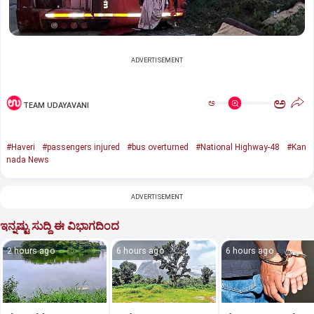
ADVERTISEMENT
ಅ
ಅ
TEAM UDAYAVANI
#Haveri
#passengers injured
#bus overturned
#National Highway-48
#Kan
nada News
ADVERTISEMENT
ಇನ್ನಷ್ಟು ಸುದ್ದಿ ಈ ವಿಭಾಗದಿಂದ
2 hours ago
6 hours ago
6 hours ago