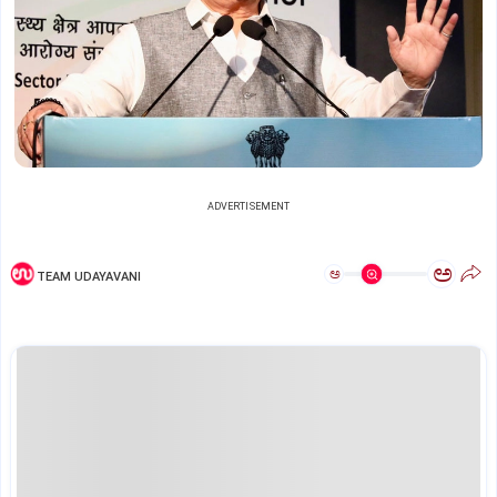
ADVERTISEMENT
ಅ
ಅ
TEAM UDAYAVANI