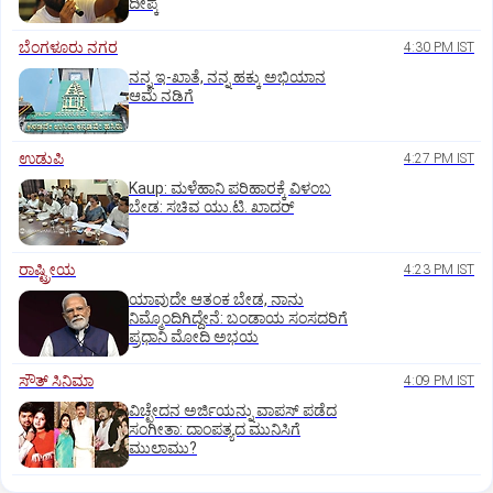
ದೀಪ್ಕೆ
ಬೆಂಗಳೂರು ನಗರ
4:30 PM IST
ನನ್ನ ಇ-ಖಾತೆ, ನನ್ನ ಹಕ್ಕು ಅಭಿಯಾನ
ಆಮೆ ನಡಿಗೆ
ಉಡುಪಿ
4:27 PM IST
Kaup: ಮಳೆಹಾನಿ ಪರಿಹಾರಕ್ಕೆ ವಿಳಂಬ
ಬೇಡ: ಸಚಿವ ಯು.ಟಿ. ಖಾದರ್
ರಾಷ್ಟ್ರೀಯ
4:23 PM IST
ಯಾವುದೇ ಆತಂಕ ಬೇಡ, ನಾನು
ನಿಮ್ಮೊಂದಿಗಿದ್ದೇನೆ: ಬಂಡಾಯ ಸಂಸದರಿಗೆ
ಪ್ರಧಾನಿ ಮೋದಿ ಅಭಯ
ಸೌತ್‌ ಸಿನಿಮಾ
4:09 PM IST
ವಿಚ್ಛೇದನ ಅರ್ಜಿಯನ್ನು ವಾಪಸ್‌ ಪಡೆದ
ಸಂಗೀತಾ: ದಾಂಪತ್ಯದ ಮುನಿಸಿಗೆ
ಮುಲಾಮು?