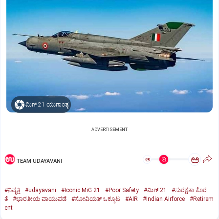
ಮಿಗ್‌ 21 ಯುಗಾಂತ್ಯ
ADVERTISEMENT
ಅ
ಅ
TEAM UDAYAVANI
#ನಿವೃತ್ತಿ
#udayavani
#Iconic MiG 21
#Poor Safety
#ಮಿಗ್‌ 21
#ಸುರಕ್ಷತಾ ಕೊರ
ತೆ
#ಭಾರತೀಯ ವಾಯುಪಡೆ
#ಸೋವಿಯತ್‌ ಒಕ್ಕೂಟ
#AIR
#Indian Airforce
#Retirem
ent