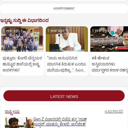
ADVERTISEMENT
ಇನ್ನಷ್ಟು ಸುದ್ದಿ ಈ ವಿಭಾಗದಿಂದ
1 year ago
1 year ago
1 year ago
ಪುತ್ತೂರು: ಕೋಟಿ ಚೆನ್ನಯರ
“ನಾನು ಅನುಭವಿಸಿದ
ಕತೆ ಹೇಳುವ
ಹುಟ್ಟೂರ ಶಾಲೆಯಲ್ಲಿ ಅಷ್ಟ
ಮಾನಸಿಕ ಕಿರುಕುಳ ಎಂದೂ
ಅಸ್ಥಿಪಂಜರಗಳು:
ಅವಳಿಗಳು!
ಮರೆಯುವುದಿಲ್ಲ…’: ಸಿಎಂ
ಧರ್ಮಸ್ಥಳದ‌ ಕರಾಳ ರಹಸ್ಯ
ಸಿದ್ದರಾಮಯ್ಯ
ತೆರೆದಿಡಲಿದೆಯೇ ಡಿಎನ್
ಪರೀಕ್ಷೆ?
LATEST NEWS
ರಾಷ್ಟ್ರೀಯ
4:43 PM IST
Gen Z ವಿಚಾರದಲ್ಲಿ ಬಿಜೆಪಿ ತನ್ನ 'ಗಾಡ್
ಫಾದರ್' ಮಾತನ್ನು ಕೇಳಲಿ: ಅಭಿಜೀತ್