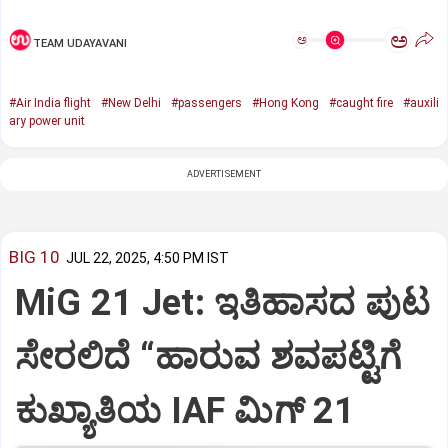
ಅ
ಅ
TEAM UDAYAVANI
#Air India flight
#New Delhi
#passengers
#Hong Kong
#caught fire
#auxili
ary power unit
ADVERTISEMENT
BIG 10
JUL 22, 2025, 4:50 PM IST
MiG 21 Jet: ಇತಿಹಾಸದ ಪುಟ
ಸೇರಲಿದೆ “ಹಾರುವ ಶವಪಟ್ಟಿಗೆ
ಕುಖ್ಯಾತಿಯ IAF ಮಿಗ್‌ 21