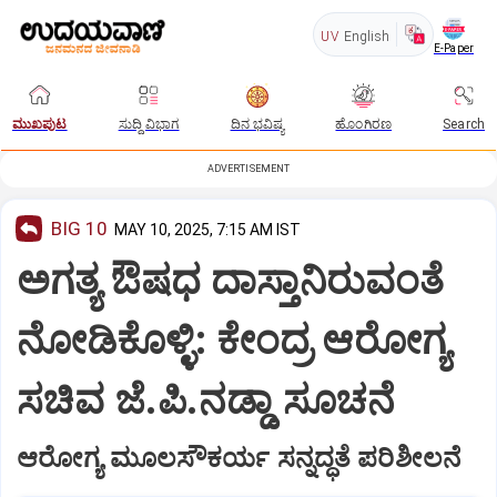
UV
English
E-Paper
ಮುಖಪುಟ
ಸುದ್ದಿ ವಿಭಾಗ
ದಿನ ಭವಿಷ್ಯ
ಹೊಂಗಿರಣ
Search
ADVERTISEMENT
BIG 10
MAY 10, 2025, 7:15 AM IST
ಅಗತ್ಯ ಔಷಧ ದಾಸ್ತಾನಿರುವಂತೆ
ನೋಡಿಕೊಳ್ಳಿ: ಕೇಂದ್ರ ಆರೋಗ್ಯ
ಸಚಿವ ಜೆ.ಪಿ.ನಡ್ಡಾ ಸೂಚನೆ
ಆರೋಗ್ಯ ಮೂಲಸೌಕರ್ಯ ಸನ್ನದ್ಧತೆ ಪರಿಶೀಲನೆ