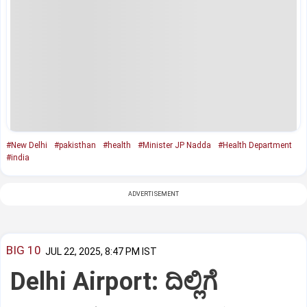
#New Delhi
#pakisthan
#health
#Minister JP Nadda
#Health Department
#india
ADVERTISEMENT
BIG 10
JUL 22, 2025, 8:47 PM IST
Delhi Airport: ದಿಲ್ಲಿಗೆ