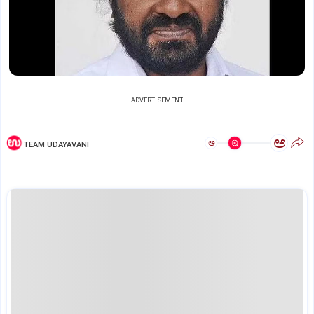
ADVERTISEMENT
ಅ
ಅ
TEAM UDAYAVANI