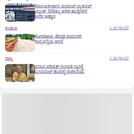
Recruitment: ಪಂಜಾಬ್‌ ನ್ಯಾಶನಲ್‌
ಬ್ಯಾಂಕ್:‌ 500ಕ್ಕೂ ಅಧಿಕ ಹುದ್ದೆಗಳಿಗೆ
ಅರ್ಜಿ ಆಹ್ವಾನ
ಉಡುಪಿ
2:35 PM IST
Kundapur: ಹೆದ್ದಾರಿ ಕಾಮಗಾರಿ
ಅವ್ಯವಸ್ಥೆಯ ಆಗರ
ರಾಜ್ಯ
2:35 PM IST
ವಿಧಾನ ಪರಿಷತ್ ಸಭಾಪತಿ ಸ್ಥಾನಕ್ಕೆ
ಬಸವರಾಜ್ ಹೊರಟ್ಟಿ ರಾಜೀನಾಮೆ