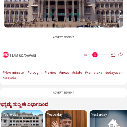
ADVERTISEMENT
ಅ
ಅ
TEAM UDAYAVANI
#New minister
#drought
#review
#news
#state
#karnataka
#udayavani
kannada
ADVERTISEMENT
ಇನ್ನಷ್ಟು ಸುದ್ದಿ ಈ ವಿಭಾಗದಿಂದ
Yesterday
Yesterday
Yesterday