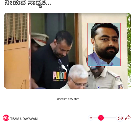
ನೀಡುವ ಸಾಧ್ಯತೆ...
ADVERTISEMENT
ಅ
ಅ
TEAM UDAYAVANI