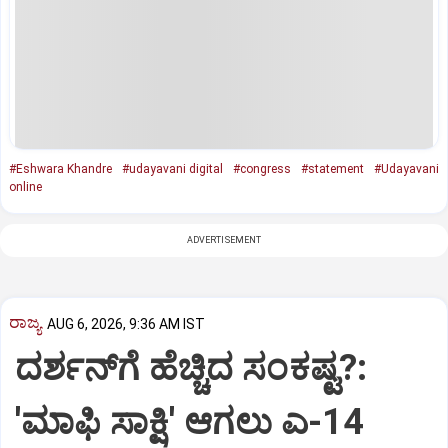
#Eshwara Khandre
#udayavani digital
#congress
#statement
#Udayavani
online
ADVERTISEMENT
ರಾಜ್ಯ
AUG 6, 2026, 9:36 AM IST
ದರ್ಶನ್‌ಗೆ ಹೆಚ್ಚಿದ ಸಂಕಷ್ಟ?:
'ಮಾಫಿ ಸಾಕ್ಷಿ' ಆಗಲು ಎ-14