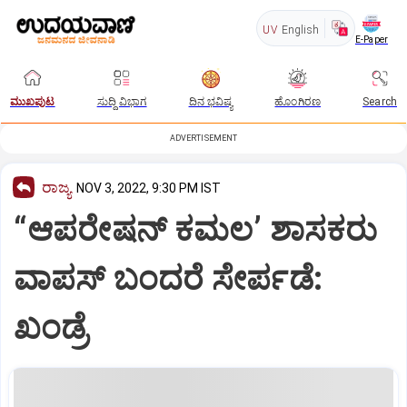
UV
English
E-Paper
ಮುಖಪುಟ
ಸುದ್ದಿ ವಿಭಾಗ
ದಿನ ಭವಿಷ್ಯ
ಹೊಂಗಿರಣ
Search
ADVERTISEMENT
ರಾಜ್ಯ
NOV 3, 2022, 9:30 PM IST
“ಆಪರೇಷನ್‌ ಕಮಲ’ ಶಾಸಕರು
ವಾಪಸ್‌ ಬಂದರೆ ಸೇರ್ಪಡೆ:
ಖಂಡ್ರೆ