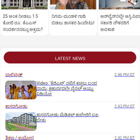
25 ಅಂಕ ನೀಡಲು 1.5
ನಿಗಮ-ಮಂಡಳಿ ಗಾದಿ
ಆನ್‌ಲೈನ್‌ನಲ್ಲೇ ಆಸ್ತಿ ವಿವ
ಕೋಟಿ ರೂ.: ಕೆಎಎಸ್
ಬಿಡಲು ಶಾಸಕರ ಹಿಂದೇಟು!
ಸರ್ಕಾರಿ ನೌಕರರಿಗೆ
ಸಂದರ್ಶನದಲ್ಲೂ ಅಕ್ರಮ?
ಅವಕಾಶ
LATEST NEWS
ಬಾಲಿವುಡ್‌
2:48 PM IST
Video: ʼಕೆಜಿಎಫ್‌ʼ ನಟಿಗೆ ಕಚ್ಚಲು ಬಂದ
ನಾಯಿ; ಕ್ಷಣಾರ್ಧದಲ್ಲೇ ವೈರಲ್‌ ಆಯ್ತು
ವಿಡಿಯೋ
ಕಾಸರಗೋಡು
2:43 PM IST
ಕಾಸರಗೋಡು ಮೆಡಿಕಲ್‌ ಕಾಲೇಜಿಗೆ ಬಲ
ಬೇಕು
ಶಿಕ್ಷಣ / ಉದ್ಯೋಗ
2:42 PM IST