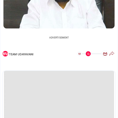
ADVERTISEMENT
ಅ
ಅ
TEAM UDAYAVANI