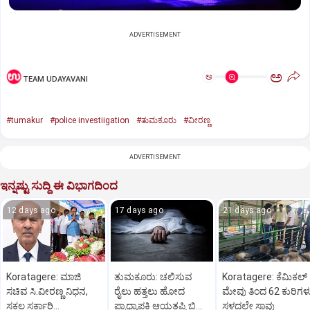
ADVERTISEMENT
ಅ
ಅ
TEAM UDAYAVANI
#tumakur
#police investiigation
#ತುಮಕೂರು
#ವೀರಣ್ಣ
ADVERTISEMENT
ಇನ್ನಷ್ಟು ಸುದ್ದಿ ಈ ವಿಭಾಗದಿಂದ
12 days ago
17 days ago
21 days ago
Koratagere: ಮಾಜಿ
ತುಮಕೂರು: ಚಲಿಸುವ
Koratagere: ಕೆಮಿಕಲ್
ಸಚಿವ ಸಿ.ವೀರಣ್ಣ ನಿಧನ,
ರೈಲು ಹತ್ತಲು ಹೋದ
ಮೇವು ತಿಂದ 62 ಕುರಿಗಳ
ಸಕಲ ಸರ್ಕಾರಿ
ಪ್ರಾಧ್ಯಾಪಕಿ ಆಯತಪ್ಪಿ ಬಿದ್ದು
ಸ್ಥಳದಲ್ಲೇ ಸಾವು