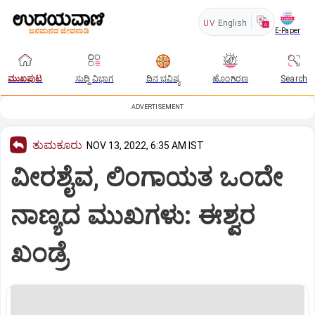
UV
English
E-Paper
ಮುಖಪುಟ
ಸುದ್ದಿ ವಿಭಾಗ
ದಿನ ಭವಿಷ್ಯ
ಹೊಂಗಿರಣ
Search
ADVERTISEMENT
ತುಮಕೂರು
NOV 13, 2022, 6:35 AM IST
ವೀರಶೈವ, ಲಿಂಗಾಯತ ಒಂದೇ
ನಾಣ್ಯದ ಮುಖಗಳು: ಈಶ್ವರ
ಖಂಡ್ರೆ