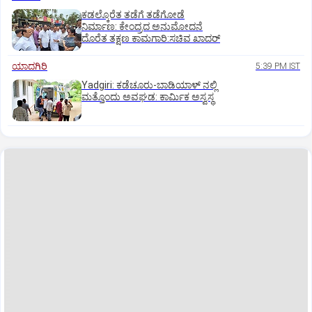
ಕಡಲ್ಕೊರೆತ ತಡೆಗೆ ತಡೆಗೋಡೆ
ನಿರ್ಮಾಣ: ಕೇಂದ್ರದ ಅನುಮೋದನೆ
ದೊರೆತ ತಕ್ಷಣ ಕಾಮಗಾರಿ:ಸಚಿವ ಖಾದರ್
ಯಾದಗಿರಿ
5:39 PM IST
Yadgiri: ಕಡೆಚೂರು-ಬಾಡಿಯಾಳ್ ನಲ್ಲಿ
ಮತ್ತೊಂದು ಅವಘಡ: ಕಾರ್ಮಿಕ ಅಸ್ವಸ್ಥ