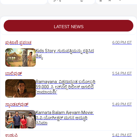
ಗೌರವಗಳೊಂದಿಗೆ
ದುರ್ಮರಣ
ಅಂತ್ಯಸಂಸ್ಕಾರ
LATEST NEWS
ಪುಟಾಣಿ ಪ್ರಪಂಚ
6:00 PM IST
Kids Story: ಗುರುಪತ್ನಿಯನ್ನು ರಕ್ಷಿಸಿದ
ಶಿಷ್ಯ
ಬಾಲಿವುಡ್‌
5:54 PM IST
Ramayana: ವಿಶ್ವದಾದ್ಯಂತ ಬರೋಬ್ಬರಿ
59,000 ಸ್ಕ್ರೀನ್‌ನಲ್ಲಿ ರಿಲೀಸ್‌ ಆಗಲಿದೆ
'ರಾಮಾಯಣ'
ಸ್ಯಾಂಡಲ್‌ವುಡ್‌
5:49 PM IST
Karnata Balam Ajeyam Movie:
ಸಿ.ಪಿ.ಯೋಗೀಶ್ವರ್‌ ಮಗನ ಅದ್ಧೂರಿ
ಸಿನಿಮಾ
ಉಡುಪಿ
5:42 PM IST