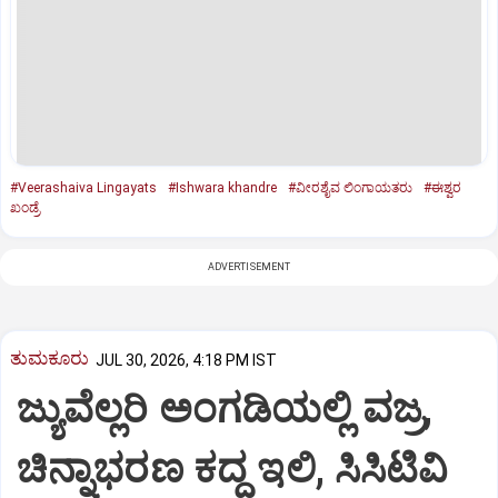
#Veerashaiva Lingayats
#Ishwara khandre
#ವೀರಶೈವ ಲಿಂಗಾಯತರು
#ಈಶ್ವರ
ಖಂಡ್ರೆ
ADVERTISEMENT
ತುಮಕೂರು
JUL 30, 2026, 4:18 PM IST
ಜ್ಯುವೆಲ್ಲರಿ ಅಂಗಡಿಯಲ್ಲಿ ವಜ್ರ,
ಚಿನ್ನಾಭರಣ ಕದ್ದ ಇಲಿ, ಸಿಸಿಟಿವಿ