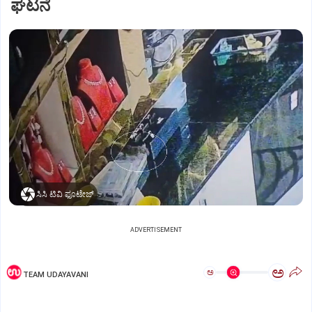
ಘಟನೆ
ಸಿಸಿ ಟಿವಿ ಫೂಟೇಜ್‌
ADVERTISEMENT
ಅ
ಅ
TEAM UDAYAVANI