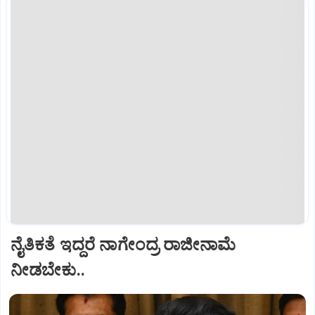
ನೈತಿಕತೆ ಇದ್ದರೆ ನಾಗೇಂದ್ರ ರಾಜೀನಾಮೆ
ನೀಡಬೇಕು..