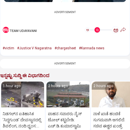
ADVERTISEMENT
ಅ
ಅ
TEAM UDAYAVANI
#victim
#Justice V Nagaratna
#chargesheet
#Kannada news
ADVERTISEMENT
ಇನ್ನಷ್ಟು ಸುದ್ದಿ ಈ ವಿಭಾಗದಿಂದ
1 hour ago
2 hours ago
2 hours ago
ನಿಡಗಲ್‌ನ ಐತಿಹಾಸಿಕ
ವಾಹನ ಸವಾರರು ನೈಸ್‌
ನಾಳೆ ಖಾತೆ ಹಂಚಿಕೆ
‘ಸಿದ್ಧಗುಂಡ’ ದೇವಸ್ಥಾನದಲ್ಲಿ
ಟೋಲ್‌ ಕಟ್ಟಬೇಡಿ:
ಸುಗಮವಾಗಿ ಆಗಲಿದೆ:
ಶಿವಲಿಂಗ, ನಂದಿ ಧ್ವಂಸ:
ಎಚ್‌.ಡಿ.ಕುಮಾರಸ್ವಾಮಿ
ಸಚಿವ ಈಶ್ವರ ಖಂಡ್ರೆ