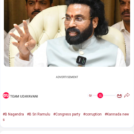
ADVERTISEMENT
ಅ
ಅ
TEAM UDAYAVANI
#B Nagendra
#B Sri Ramulu
#Congress party
#corruption
#Kannada new
s