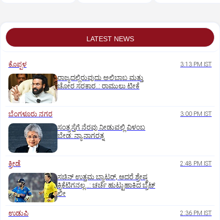
ಆಕ್ರೋಶ
LATEST NEWS
ಕೊಪ್ಪಳ
3:13 PM IST
ರಾಜ್ಯದಲ್ಲಿರುವುದು ಅಲಿಬಾಬ ಮತ್ತು
ಚೋರ ಸರಕಾರ..: ರಾಮುಲು ಟೀಕೆ
ಬೆಂಗಳೂರು ನಗರ
3:00 PM IST
ಸಂತ್ರಸ್ತೆಗೆ ನೆರವು ನೀಡುವಲ್ಲಿ ವಿಳಂಬ
ಬೇಡ: ನ್ಯಾ.ನಾಗರತ್ನ
ಕ್ರೀಡೆ
2:48 PM IST
ಸಚಿನ್‌ ಉತ್ತಮ ಬ್ಯಾಟರ್‌, ಆದರೆ ಶ್ರೇಷ್ಠ
ಕ್ರಿಕೆಟಿಗನಲ್ಲ…: ಚರ್ಚೆ ಹುಟ್ಟುಹಾಕಿದ ಬ್ರೆಟ್‌
ಲೀ
ಉಡುಪಿ
2:36 PM IST