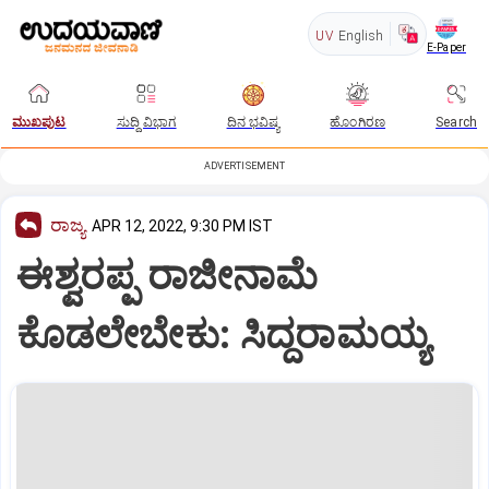
UV
English
E-Paper
ಮುಖಪುಟ
ಸುದ್ದಿ ವಿಭಾಗ
ದಿನ ಭವಿಷ್ಯ
ಹೊಂಗಿರಣ
Search
ADVERTISEMENT
ರಾಜ್ಯ
APR 12, 2022, 9:30 PM IST
ಈಶ್ವರಪ್ಪ ರಾಜೀನಾಮೆ
ಕೊಡಲೇಬೇಕು: ಸಿದ್ದರಾಮಯ್ಯ