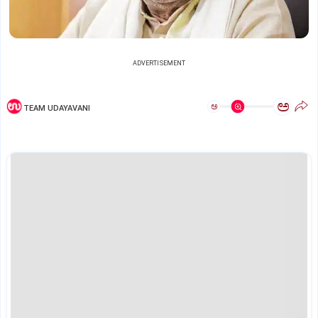
ADVERTISEMENT
ಅ
ಅ
TEAM UDAYAVANI