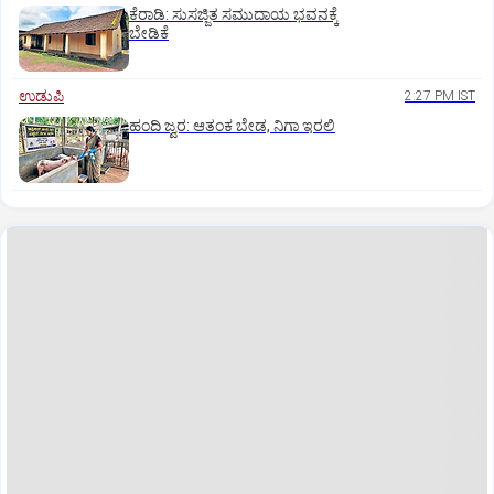
ಕೆರಾಡಿ: ಸುಸಜ್ಜಿತ ಸಮುದಾಯ ಭವನಕ್ಕೆ
ಬೇಡಿಕೆ
ಉಡುಪಿ
2:27 PM IST
ಹಂದಿ ಜ್ವರ: ಆತಂಕ ಬೇಡ, ನಿಗಾ ಇರಲಿ