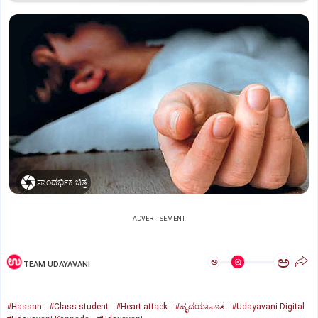
ಸಾಂದರ್ಭಿಕ ಚಿತ್ರ
ADVERTISEMENT
ಅ
ಅ
TEAM UDAYAVANI
#Hassan
#Class student
#Heart attack
#ಹೃದಯಾಘಾತ
#Udayavani Digital