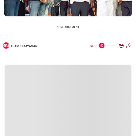
ADVERTISEMENT
ಅ
ಅ
TEAM UDAYAVANI