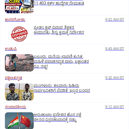
11,403 ಕ್ಲರ್ಕ್‌ ಹುದ್ದೆಗಳ ನೇಮಕಾತಿ
ಕಾಸರಗೋಡು
9:52 AM IST
ಫ್ರೀಡಂ ಕ್ವಿಜ್‌ ವಿವಾದ: ಶಿಕ್ಷಕನ
ಅಮಾನತು; ಶಿಸ್ತು ಕ್ರಮಕ್ಕೆ ನಿರ್ದೇಶನ
ಉಡುಪಿ
9:45 AM IST
ಎಲ್ಲೂರು: ಮನೆಯ ಛಾವಣಿ ಕುಸಿತ:
ಮಹಿಳೆ ಪವಾಡಸದೃಶ ಪಾರು, ಲಕ್ಷಾಂತರ
ರೂ. ನಷ್ಟ!
ದಕ್ಷಿಣಕನ್ನಡ
9:32 AM IST
ಮಂಗಳೂರು: ತಲವಾರು ಹಿಡಿದು
ಸಾರ್ವಜನಿಕರಿಗೆ ಬೆದರಿಕೆ: ಇಬ್ಬರ ಬಂಧನ
ಸಂಪಾದಕೀಯ
9:12 AM IST
ಅರುಣಾಚಲ ಪ್ರದೇಶದ ಹೊಸ ನಕ್ಷೆ
ಚೀನದ ವಿಸ್ತರಣಾವಾದಕ್ಕೆ ಸಡ್ಡು