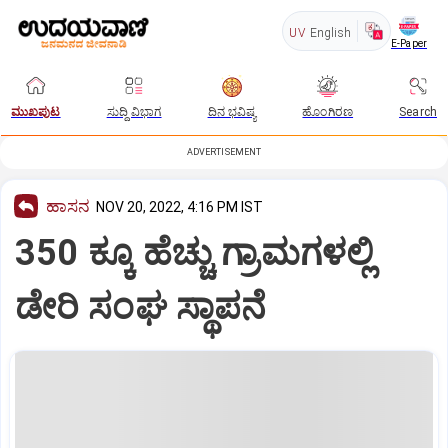
UV
English
E-Paper
ಮುಖಪುಟ
ಸುದ್ದಿ ವಿಭಾಗ
ದಿನ ಭವಿಷ್ಯ
ಹೊಂಗಿರಣ
Search
ADVERTISEMENT
ಹಾಸನ
NOV 20, 2022, 4:16 PM IST
350 ಕ್ಕೂ ಹೆಚ್ಚು ಗ್ರಾಮಗಳಲ್ಲಿ
ಡೇರಿ ಸಂಘ ಸ್ಥಾಪನೆ