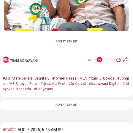
ADVERTISEMENT
ಅ
ಅ
TEAM UDAYAVANI
#BJP State General Secretary
#former Hassan MLA Pritam J. Gowda
#Congr
ess MP Shreyas Patel
#ಶ್ರೇಯಸ್ ಪಟೇಲ್
#ಪ್ರೀತಂ ಗೌಡ
#Udayavani Digital
#Ud
ayavani Kannada
#Udayavani
ADVERTISEMENT
ಹಾಸನ
AUG 9, 2026, 6:45 AM IST