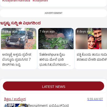
#Udayavani Kannada
#Udayavani
ADVERTISEMENT
ಇನ್ನಷ್ಟು ಸುದ್ದಿ ಈ ವಿಭಾಗದಿಂದ
7 days ago
7 days ago
8 days ago
ಅರಣ್ಯಕ್ಕೆ ಅಕ್ರಮ ಪ್ರವೇಶ:
Sakleshpura:ರೈಲು
ಪತ್ನಿ ಕೊಂದು ತಾನೂ ಸಾವಿ
ಬೆಂಗ್ಳೂರು ಪ್ರವಾಸಿಗರ 7
ಹಳಿಯ ಮೇಲೆ ಭಾರಿ
ಶರಣಾದ ಬೇಕರಿ ಮಾಲಿಕ!
ಜೀಪ್‌ಗಳು ಜಪ್ತಿ
ಭೂಕುಸಿತ,ಬೆಂಗಳೂರು–
ಮಂಗಳೂರು ರೈಲು ಸಂಚಾರ
ಅಸ್ತವ್ಯಸ್ತ
LATEST NEWS
ಶಿಕ್ಷಣ / ಉದ್ಯೋಗ
9:59 AM IST
Recruitment: ಐಬಿಪಿಎಸ್‌ನಿಂದ