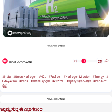
ಸಾಂದರ್ಭಿಕ ಚಿತ್ರ
ADVERTISEMENT
ಅ
ಅ
TEAM UDAYAVANI
#India
#Green Hydrogen
#H2o
#Fuel cell
#Hydrogen Mission
#Energy
#
Udayavani
#ಭಾರತ
#ಹಸುರು ಇಂಧನ
#ಎಚ್‌ 2ಒ
#ಹೈಡ್ರೋಜನ್‌ ಮಿಷನ್‌
#ಭಾರತೀಯ
ರೈಲ್ವೆ
ADVERTISEMENT
ಇನ್ನಷ್ಟು ಸುದ್ದಿ ಈ ವಿಭಾಗದಿಂದ