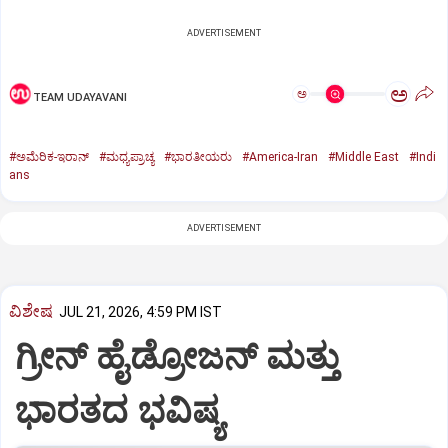
ADVERTISEMENT
ಅ
ಅ
TEAM UDAYAVANI
#ಅಮೆರಿಕ-ಇರಾನ್‌
#ಮಧ್ಯಪ್ರಾಚ್ಯ
#ಭಾರತೀಯರು
#America-Iran
#Middle East
#Indi
ans
ADVERTISEMENT
ವಿಶೇಷ
JUL 21, 2026, 4:59 PM IST
ಗ್ರೀನ್‌ ಹೈಡ್ರೋಜನ್‌ ಮತ್ತು
ಭಾರತದ ಭವಿಷ್ಯ