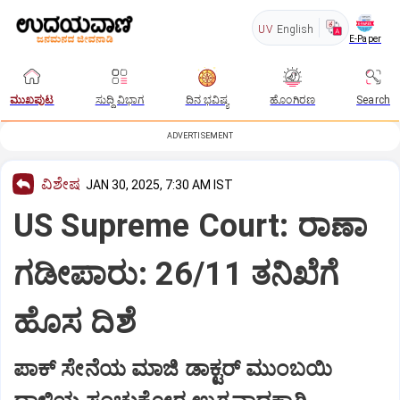
UV
English
E-Paper
ಮುಖಪುಟ
ಸುದ್ದಿ ವಿಭಾಗ
ದಿನ ಭವಿಷ್ಯ
ಹೊಂಗಿರಣ
Search
ADVERTISEMENT
ವಿಶೇಷ
JAN 30, 2025, 7:30 AM IST
US Supreme Court: ರಾಣಾ
ಗಡೀಪಾರು: 26/11 ತನಿಖೆಗೆ
ಹೊಸ ದಿಶೆ
ಪಾಕ್‌ ಸೇನೆಯ ಮಾಜಿ ಡಾಕ್ಟರ್‌ ಮುಂಬಯಿ