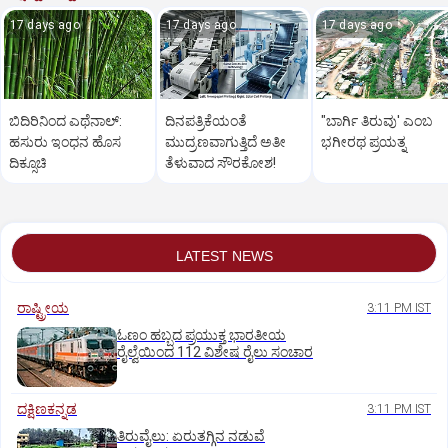
17 days ago
17 days ago
17 days ago
ಬಿದಿರಿನಿಂದ ಎಥೆನಾಲ್‌:
ದಿನಪತ್ರಿಕೆಯಂತೆ
"ಬಾರ್ಗಿ ತಿರುವು' ಎಂಬ
ಹಸುರು ಇಂಧನ ಹೊಸ
ಮುದ್ರಣವಾಗುತ್ತಿದೆ ಅತೀ
ಭಗೀರಥ ಪ್ರಯತ್ನ
ದಿಕ್ಸೂಚಿ
ತೆಳುವಾದ ಸೌರಕೋಶ!
LATEST NEWS
ರಾಷ್ಟ್ರೀಯ
3:11 PM IST
ಓಣಂ ಹಬ್ಬದ ಪ್ರಯುಕ್ತ ಭಾರತೀಯ
ರೈಲ್ವೆಯಿಂದ 112 ವಿಶೇಷ ರೈಲು ಸಂಚಾರ
ದಕ್ಷಿಣಕನ್ನಡ
3:11 PM IST
ತಿರುವೈಲು: ಏರುತಗ್ಗಿನ ನಡುವೆ