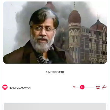
ADVERTISEMENT
ಅ
ಅ
TEAM UDAYAVANI