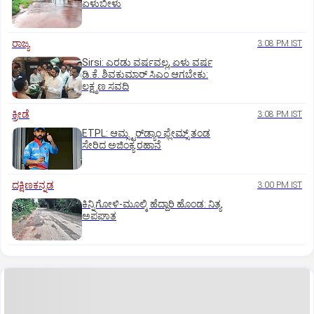
ಏಳುಬೀಳು
ರಾಜ್ಯ
3:08 PM IST
Sirsi: ಎರಡು ವರ್ಷವಲ್ಲ, ಏಳು ವರ್ಷ
ಡಿ.ಕೆ. ಶಿವಕುಮಾರ್ ಸಿಎಂ ಆಗಬೇಕು:
ಲಕ್ಷ್ಮಣ ಸವದಿ
ಕ್ರೀಡೆ
3:08 PM IST
ETPL: ಆಮ್ಸ್ಟರ್‌ಡ್ಯಾಂ ಫ್ಲೇಮ್ಸ್‌ ತಂಡ
ಸೇರಿದ ಅಜಿಂಕ್ಯ ರಹಾನೆ
ದಕ್ಷಿಣಕನ್ನಡ
3:00 PM IST
ಕಿನ್ನಿಗೋಳಿ-ಮೂಲ್ಕಿ ಹೆದ್ದಾರಿ ಹೊಂಡ: ನಿತ್ಯ
ಅಪಘಾತ