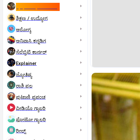
ಇಸ್ರೇಲ್- ಇರಾನ್‌ ಯುದ್ಧ
ಶಿಕ್ಷಣ / ಉದ್ಯೋಗ
ಆರೋಗ್ಯ
ಅನಿವಾಸಿ ಕನ್ನಡಿಗ
ಸೆಲೆಬ್ರಿಟಿ ಕಾರ್ನರ್‌
Explainer
ಜ್ಯೋತಿಷ್ಯ
ರಾಶಿ ಫಲ
ಪುಟಾಣಿ ಪ್ರಪಂಚ
ವೀಡಿಯೊ ಗ್ಯಾಲರಿ
ಫೋಟೋ ಗ್ಯಾಲರಿ
ರೀಲ್ಸ್