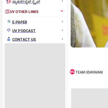
ಫ್ಯಾಶನ್/ಲೈಫ್‌ ಸ್ಟೈಲ್
UV OTHER LINKS
E-PAPER
UV PODCAST
CONTACT US
TEAM UDAYAVANI