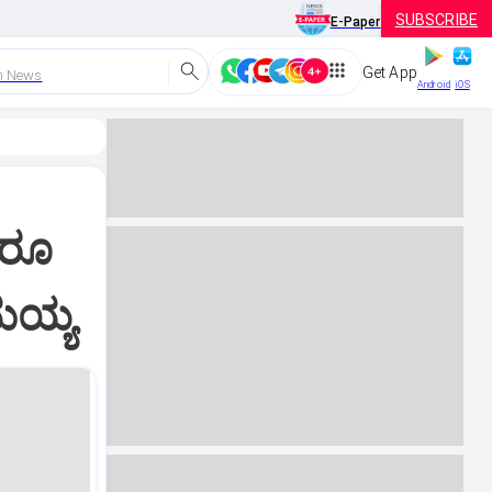
SUBSCRIBE
E-Paper
Get App
h News
Android
iOS
ದರೂ
ಮಯ್ಯ