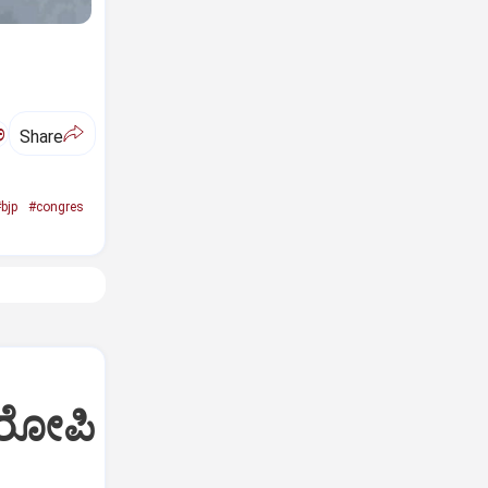
ಅ
Share
bjp
#congres
ಆರೋಪಿ