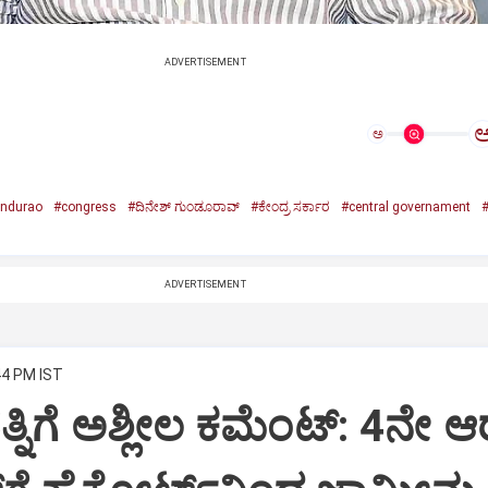
ADVERTISEMENT
ಅ
undurao
#congress
#ದಿನೇಶ್ ಗುಂಡೂರಾವ್
#ಕೇಂದ್ರ ಸರ್ಕಾರ
#central governament
#
ADVERTISEMENT
44 PM IST
ತ್ನಿಗೆ ಅಶ್ಲೀಲ ಕಮೆಂಟ್: 4ನೇ 