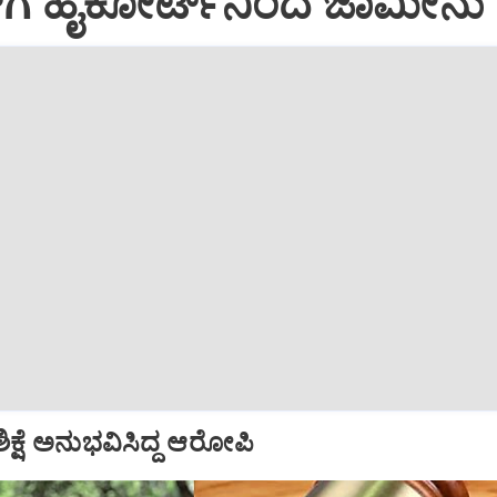
‌ಗೆ ಹೈಕೋರ್ಟ್‌ನಿಂದ ಜಾಮೀನು
ಿಕ್ಷೆ ಅನುಭವಿಸಿದ್ದ ಆರೋಪಿ