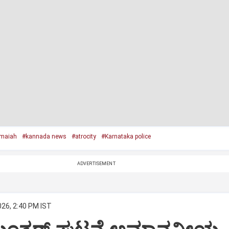
maiah
#kannada news
#atrocity
#Karnataka police
ADVERTISEMENT
026, 2:40 PM IST