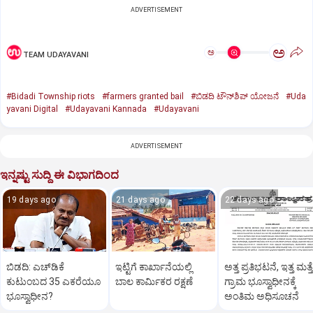
ADVERTISEMENT
ಅ
ಅ
TEAM UDAYAVANI
#Bidadi Township riots
#farmers granted bail
#ಬಿಡದಿ ಟೌನ್‌ಶಿಪ್‌ ಯೋಜನೆ
#Uda
yavani Digital
#Udayavani Kannada
#Udayavani
ADVERTISEMENT
ಇನ್ನಷ್ಟು ಸುದ್ದಿ ಈ ವಿಭಾಗದಿಂದ
19 days ago
21 days ago
22 days ago
ಬಿಡದಿ: ಎಚ್‌ಡಿಕೆ
ಇಟ್ಟಿಗೆ ಕಾರ್ಖಾನೆಯಲ್ಲಿ
ಅತ್ತ ಪ್ರತಿಭಟನೆ, ಇತ್ತ ಮತ್ತ
ಕುಟುಂಬದ 35 ಎಕರೆಯೂ
ಬಾಲ ಕಾರ್ಮಿಕರ ರಕ್ಷಣೆ
ಗ್ರಾಮ ಭೂಸ್ವಾಧೀನಕ್ಕೆ
ಭೂಸ್ವಾಧೀನ?
ಅಂತಿಮ ಅಧಿಸೂಚನೆ