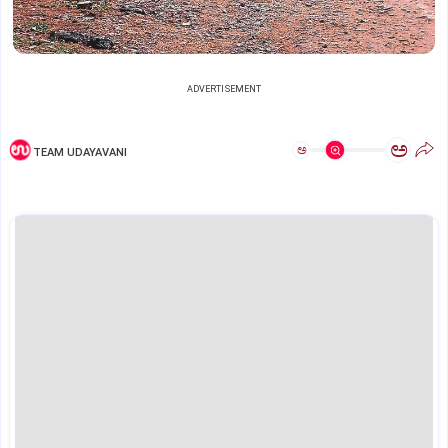
ADVERTISEMENT
ಅ
ಅ
TEAM UDAYAVANI