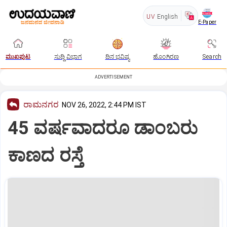
UV
English
E-Paper
ಮುಖಪುಟ
ಸುದ್ದಿ ವಿಭಾಗ
ದಿನ ಭವಿಷ್ಯ
ಹೊಂಗಿರಣ
Search
ADVERTISEMENT
ರಾಮನಗರ
NOV 26, 2022, 2:44 PM IST
45 ವರ್ಷವಾದರೂ ಡಾಂಬರು
ಕಾಣದ ರಸ್ತೆ