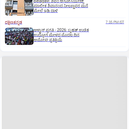
Belagavi: ಶಿವಂ ಅಸೋಸಿಯೇಟ್ಸ್
ಮಾಲೀಕ ಶಿವಾನಂದ ನೀಲಣ್ಣವರ ಮನೆ
ಮೇಲೆ ಇಡಿ‌ ದಾಳಿ
ದಕ್ಷಿಣಕನ್ನಡ
7:35 PM IST
ಆಳ್ವಾಸ್‌ ಪ್ರಗತಿ - 2026: ಬೃಹತ್ ಉಚಿತ
ಉದ್ಯೋಗ ಮೇಳದ ಮೊದಲ ದಿನ
ಅಮೋಘ ಪ್ರತಿಕ್ರಿಯೆ