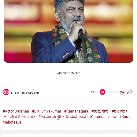
ADVERTISEMENT
ಅ
ಅ
TEAM UDAYAVANI
#Actor Darshan
#D.K. Shivakumar
#Ramanagara
#ರಾಮನಗರ
#ನಟ ದರ್ಶ
ನ್
#ಡಿ.ಕೆ.ಶಿವಕುಮಾರ್
#ಚಾಮುಂಡೇಶ್ವರಿ ಕರಗ ಮಹೋತ್ಸವ
#Chamundeshwari Karaga
Mahotsava