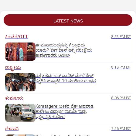
LATEST NEWS
ಕಿರುತೆರೆ/OTT
8:52 PM IST
ಈ ಮಹಾಯುದ್ಧವನ್ನು ಗೆಲ್ಲುವುದು
ಯಾರು? ʼಬಿಗ್‌ ಬಾಸ್‌ ಅಗ್ನಿ ಪರೀಕ್ಷೆʼಯ
ತೀರ್ಪುಗಾರರು ರಿವೀಲ್
ರಾಷ್ಟ್ರೀಯ
8:13 PM IST
ರಸ್ತೆ ತಡೆದು ಕಾರ್ ಬಾನೆಟ್ ಮೇಲೆ ಕೇಕ್
ಕತ್ತರಿಸಿ ಹುಚ್ಚಾಟ: 10 ಮಂದಿಯ ಬಂಧನ
ತುಮಕೂರು
8:06 PM IST
Koratagere: ಭೀಕರ ಬೈಕ್ ಅಪಘಾತ,
ಕಾಲೇಜು ವಿದ್ಯಾರ್ಥಿ ದಾರುಣ ಸಾವು,
ಇಬ್ಬರ ಸ್ಥಿತಿ ಗಂಭೀರ
ಬೆಳಗಾವಿ
7:56 PM IST