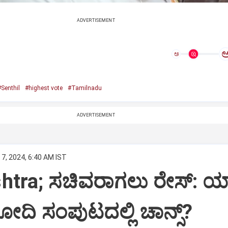
ADVERTISEMENT
ಅ
Senthil
#highest vote
#Tamilnadu
ADVERTISEMENT
7, 2024, 6:40 AM IST
tra; ಸಚಿವರಾಗಲು ರೇಸ್‌: ಯಾ
ೋದಿ ಸಂಪುಟದಲ್ಲಿ ಚಾನ್ಸ್‌?