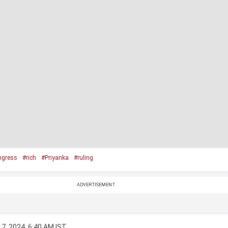
ngress
#rich
#Priyanka
#ruling
ADVERTISEMENT
7, 2024, 6:40 AM IST