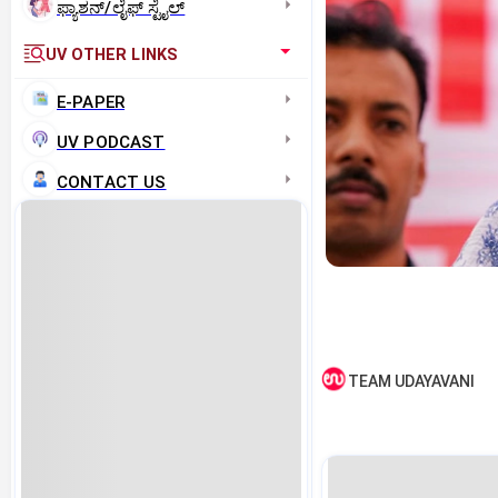
ಫ್ಯಾಶನ್/ಲೈಫ್‌ ಸ್ಟೈಲ್
UV OTHER LINKS
E-PAPER
UV PODCAST
CONTACT US
TEAM UDAYAVANI