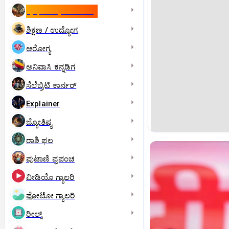
ಇಸ್ರೇಲ್- ಇರಾನ್‌ ಯುದ್ಧ
ಶಿಕ್ಷಣ / ಉದ್ಯೋಗ
ಆರೋಗ್ಯ
ಅನಿವಾಸಿ ಕನ್ನಡಿಗ
ಸೆಲೆಬ್ರಿಟಿ ಕಾರ್ನರ್‌
Explainer
ಜ್ಯೋತಿಷ್ಯ
ರಾಶಿ ಫಲ
ಪುಟಾಣಿ ಪ್ರಪಂಚ
ವೀಡಿಯೊ ಗ್ಯಾಲರಿ
ಫೋಟೋ ಗ್ಯಾಲರಿ
ರೀಲ್ಸ್