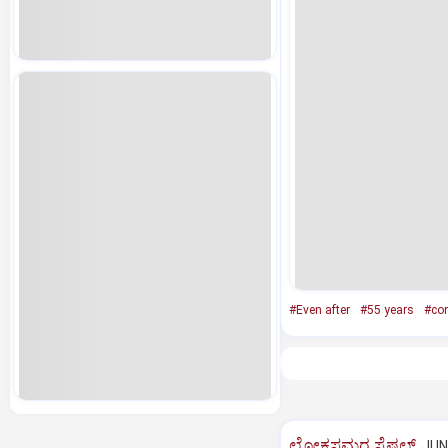
#Even after
#55 years
#co
ಲೋಕಸಮರ ಸ್ಪೆಷಲ್‌
JUN 