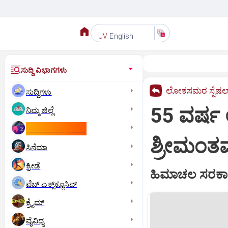
English
UV
ಸುದ್ದಿ ವಿಭಾಗಗಳು
ಲೋಕಸಮರ ಸ್ಪೆಷಲ್
ಸುದ್ದಿಗಳು
55 ವರ್ಷ 
ನಿಮ್ಮ ಜಿಲ್ಲೆ
ಕಾಮನ್‌ ವೆಲ್ತ್‌ ಗೇಮ್ಸ್‌
ಶ್ರೀಮಂತವಾ
ಸಿನೆಮಾ
ಕ್ರೀಡೆ
ಹಿಮಾಚಲ ಸರಕಾ
ವೆಬ್ ಎಕ್ಸ್‌ಕ್ಲೂಸಿವ್
ಕ್ರೈಮ್
ವೈವಿಧ್ಯ