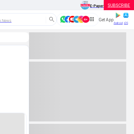
SUBSCRIBE
E-Paper
Get App
h News
Android
iOS