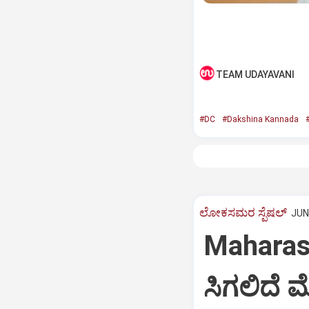
TEAM UDAYAVANI
#DC
#Dakshina Kannada
#
ಲೋಕಸಮರ ಸ್ಪೆಷಲ್‌
JUN 
Maharash
ಸಿಗಲಿದೆ ಮ