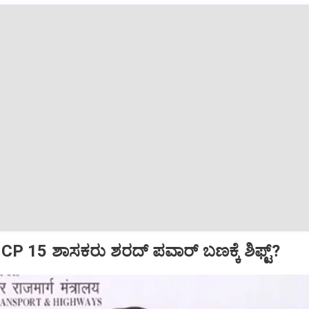
CP 15 ಶಾಸಕರು ಶರದ್‌ ಪವಾರ್‌ ಬಣಕ್ಕೆ ಶಿಫ್ಟ್?