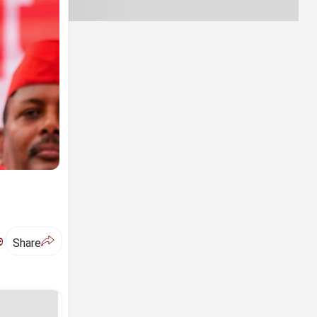
ಅ
Share