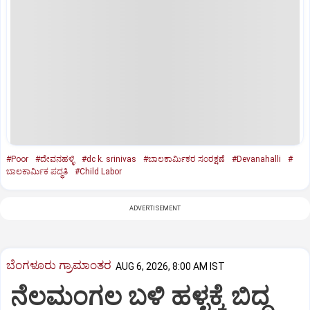
#Poor
#ದೇವನಹಳ್ಳಿ
#dc k. srinivas
#ಬಾಲಕಾರ್ಮಿಕರ ಸಂರಕ್ಷಣೆ
#Devanahalli
#
ಬಾಲಕಾರ್ಮಿಕ ಪದ್ಧತಿ
#Child Labor
ADVERTISEMENT
ಬೆಂಗಳೂರು ಗ್ರಾಮಾಂತರ
AUG 6, 2026, 8:00 AM IST
ನೆಲಮಂಗಲ ಬಳಿ ಹಳ್ಳಕ್ಕೆ ಬಿದ್ದ