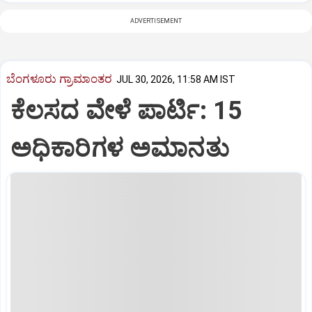
ADVERTISEMENT
ಬೆಂಗಳೂರು ಗ್ರಾಮಾಂತರ
JUL 30, 2026, 11:58 AM IST
ಕೆಲಸದ ವೇಳೆ ಪಾರ್ಟಿ: 15
ಅಧಿಕಾರಿಗಳ ಅಮಾನತು