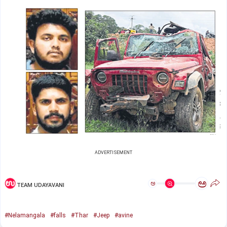
ADVERTISEMENT
ಅ
ಅ
TEAM UDAYAVANI
#Nelamangala
#falls
#Thar
#Jeep
#avine