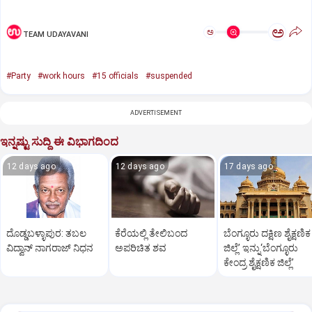
ಅ
ಅ
TEAM UDAYAVANI
#Party
#work hours
#15 officials
#suspended
ADVERTISEMENT
ಇನ್ನಷ್ಟು ಸುದ್ದಿ ಈ ವಿಭಾಗದಿಂದ
12 days ago
12 days ago
17 days ago
ದೊಡ್ಡಬಳ್ಳಾಪುರ: ತಬಲ
ಕೆರೆಯಲ್ಲಿ ತೇಲಿಬಂದ
ಬೆಂಗ್ಳೂರು ದಕ್ಷಿಣ ಶೈಕ್ಷಣಿಕ
ವಿದ್ವಾನ್‌ ನಾಗರಾಜ್‌ ನಿಧನ
ಅಪರಿಚಿತ ಶವ
ಜಿಲ್ಲೆ’ ಇನ್ನು‘ಬೆಂಗ್ಳೂರು
ಕೇಂದ್ರ ಶೈಕ್ಷಣಿಕ ಜಿಲ್ಲೆ’