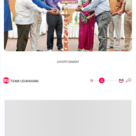
ADVERTISEMENT
ಅ
ಅ
TEAM UDAYAVANI