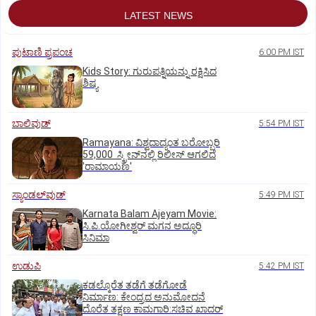
LATEST NEWS
ಪುಟಾಣಿ ಪ್ರಪಂಚ
6:00 PM IST
Kids Story: ಗುರುಪತ್ನಿಯನ್ನು ರಕ್ಷಿಸಿದ
ಶಿಷ್ಯ
ಬಾಲಿವುಡ್‌
5:54 PM IST
Ramayana: ವಿಶ್ವದಾದ್ಯಂತ ಬರೋಬ್ಬರಿ
59,000 ಸ್ಕ್ರೀನ್‌ನಲ್ಲಿ ರಿಲೀಸ್‌ ಆಗಲಿದೆ
'ರಾಮಾಯಣ'
ಸ್ಯಾಂಡಲ್‌ವುಡ್‌
5:49 PM IST
Karnata Balam Ajeyam Movie:
ಸಿ.ಪಿ.ಯೋಗೀಶ್ವರ್‌ ಮಗನ ಅದ್ಧೂರಿ
ಸಿನಿಮಾ
ಉಡುಪಿ
5:42 PM IST
ಕಡಲ್ಕೊರೆತ ತಡೆಗೆ ತಡೆಗೋಡೆ
ನಿರ್ಮಾಣ: ಕೇಂದ್ರದ ಅನುಮೋದನೆ
ದೊರೆತ ತಕ್ಷಣ ಕಾಮಗಾರಿ:ಸಚಿವ ಖಾದರ್