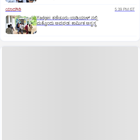
ಯಾದಗಿರಿ
5:39 PM IST
Yadgiri: ಕಡೆಚೂರು-ಬಾಡಿಯಾಳ್ ನಲ್ಲಿ
ಮತ್ತೊಂದು ಅವಘಡ: ಕಾರ್ಮಿಕ ಅಸ್ವಸ್ಥ