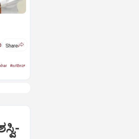
ಅ
Share
khar
#ಜಗದೀಪ್‌
್ವಿ-