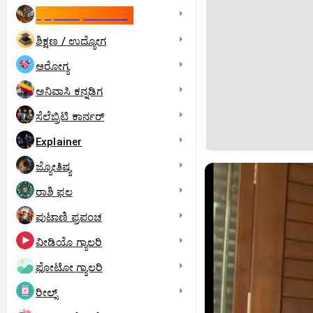
ಇಸ್ರೇಲ್- ಇರಾನ್‌ ಯುದ್ಧ
ಶಿಕ್ಷಣ / ಉದ್ಯೋಗ
ಆರೋಗ್ಯ
ಅನಿವಾಸಿ ಕನ್ನಡಿಗ
ಸೆಲೆಬ್ರಿಟಿ ಕಾರ್ನರ್‌
Explainer
ಜ್ಯೋತಿಷ್ಯ
ರಾಶಿ ಫಲ
ಪುಟಾಣಿ ಪ್ರಪಂಚ
ವೀಡಿಯೊ ಗ್ಯಾಲರಿ
ಫೋಟೋ ಗ್ಯಾಲರಿ
ರೀಲ್ಸ್