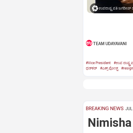
ಉಪರಾಷ್ಟ್ರಪತಿ ಜಗದೀಪ್‌ ಧ
TEAM UDAYAVANI
#Vice President
#ಉಪ ರಾಷ್ಟ್ರಪ
ಧನ್‌ಕರ್‌
#ಎಕ್ಸ್‌ ಪೋಸ್ಟ್
#resig
BREAKING NEWS
JUL 
Nimisha 