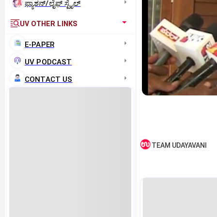
ಫ್ಯಾಶನ್/ಲೈಫ್‌ ಸ್ಟೈಲ್
UV OTHER LINKS
E-PAPER
UV PODCAST
CONTACT US
TEAM UDAYAVANI