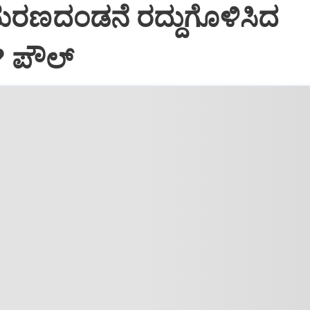
ಮರಣದಂಡನೆ ರದ್ದುಗೊಳಿಸಿದ
? ಪೌಲ್