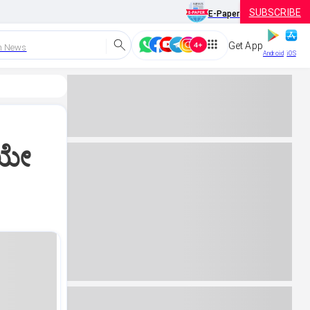
SUBSCRIBE
E-Paper
Get App
h News
Android
iOS
ಿಯೇ