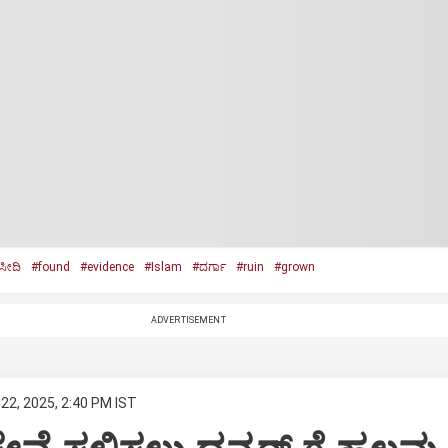
ೀದಿ
#found
#evidence
#Islam
#ದರ್ಗಾ
#ruin
#grown
ADVERTISEMENT
22, 2025, 2:40 PM IST