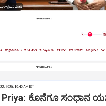
ನ್ಕರ್-ಪ್ರಧಾನಿ ಮೋದಿ
ADVERTISEMENT
ಅ
ತಿ
#ಪ್ರಧಾನಿ ಮೋದಿ
#PM Modi
#udayavani
#Tweet
#ರಾಜೀನಾಮೆ
#Jagdeep Dhan
n
ADVERTISEMENT
22, 2025, 10:40 AM IST
Priya: ಕೊನೆಗೂ ಸಂಧಾನ ಯಶಸ