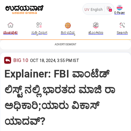
UV
English
E-Paper
ಮುಖಪುಟ
ಸುದ್ದಿ ವಿಭಾಗ
ದಿನ ಭವಿಷ್ಯ
ಹೊಂಗಿರಣ
Search
ADVERTISEMENT
BIG 10
OCT 18, 2024, 3:55 PM IST
Explainer: FBI ವಾಂಟೆಡ್‌
ಲಿಸ್ಟ್‌ ನಲ್ಲಿ ಭಾರತದ ಮಾಜಿ ರಾ
ಅಧಿಕಾರಿ;ಯಾರು ವಿಕಾಸ್‌
ಯಾದವ್?