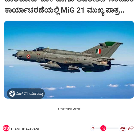
ಕಾರ್ಯಾಚರಣೆಯಲ್ಲಿ MiG 21 ಮುಖ್ಯ ಪಾತ್ರ...
ಮಿಗ್‌ 21 ಯುಗಾಂತ್ಯ
ADVERTISEMENT
ಅ
ಅ
TEAM UDAYAVANI