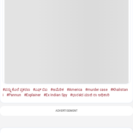
#ಪನ್ನು ಕೊಲೆ ಪ್ರಕರಣ
#ಎಫ್ ಬಿಐ
#ಅಮೆರಿಕ
#America
#murder case
#Khalistan
i
#Pannun
#Explainer
#Ex Indian Spy
#ಭಾರತದ ಮಾಜಿ ರಾ ಅಧಿಕಾರಿ
ADVERTISEMENT