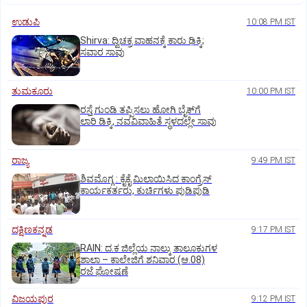
ಉಡುಪಿ
10:08 PM IST
Shirva: ದ್ವಿಚಕ್ರ ವಾಹನಕ್ಕೆ ಕಾರು ಢಿಕ್ಕಿ;
ಸವಾರ ಸಾವು
ತುಮಕೂರು
10:00 PM IST
ರಸ್ತೆ ಗುಂಡಿ ತಪ್ಪಿಸಲು ಹೋಗಿ ಬೈಕ್‌ಗೆ
ಲಾರಿ ಡಿಕ್ಕಿ, ನವವಿವಾಹಿತೆ ಸ್ಥಳದಲ್ಲೇ ಸಾವು
ರಾಜ್ಯ
9:49 PM IST
ಶಿವಮೊಗ್ಗ : ಕೈಕೈ ಮಿಲಾಯಿಸಿದ ಕಾಂಗ್ರೆಸ್
ಕಾರ್ಯಕರ್ತರು, ಕುರ್ಚಿಗಳು ಪುಡಿಪುಡಿ
ದಕ್ಷಿಣಕನ್ನಡ
9:17 PM IST
RAIN: ದ.ಕ ಜಿಲ್ಲೆಯ ನಾಲ್ಕು ತಾಲೂಕುಗಳ
ಶಾಲಾ – ಕಾಲೇಜಿಗೆ ಶನಿವಾರ (ಆ.08)
ರಜೆ ಘೋಷಣೆ
ವಿಜಯಪುರ
9:12 PM IST