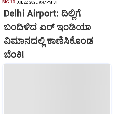
BIG 10
JUL 22, 2025, 8:47 PM IST
Delhi Airport: ದಿಲ್ಲಿಗೆ
ಬಂದಿಳಿದ ಏರ್‌ ಇಂಡಿಯಾ
ವಿಮಾನದಲ್ಲಿ ಕಾಣಿಸಿಕೊಂಡ
ಬೆಂಕಿ!