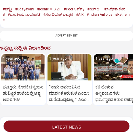
#ನಿವೃತ್ತಿ
#udayavani
#Iconic MiG 21
#Poor Safety
#ಮಿಗ್‌ 21
#ಸುರಕ್ಷತಾ ಕೊರ
ತೆ
#ಭಾರತೀಯ ವಾಯುಪಡೆ
#ಸೋವಿಯತ್‌ ಒಕ್ಕೂಟ
#AIR
#Indian Airforce
#Retirem
ent
ADVERTISEMENT
ಇನ್ನಷ್ಟು ಸುದ್ದಿ ಈ ವಿಭಾಗದಿಂದ
1 year ago
1 year ago
1 year ago
ಪುತ್ತೂರು: ಕೋಟಿ ಚೆನ್ನಯರ
“ನಾನು ಅನುಭವಿಸಿದ
ಕತೆ ಹೇಳುವ
ಹುಟ್ಟೂರ ಶಾಲೆಯಲ್ಲಿ ಅಷ್ಟ
ಮಾನಸಿಕ ಕಿರುಕುಳ ಎಂದೂ
ಅಸ್ಥಿಪಂಜರಗಳು:
ಅವಳಿಗಳು!
ಮರೆಯುವುದಿಲ್ಲ…’: ಸಿಎಂ
ಧರ್ಮಸ್ಥಳದ‌ ಕರಾಳ ರಹಸ್ಯ
ಸಿದ್ದರಾಮಯ್ಯ
ತೆರೆದಿಡಲಿದೆಯೇ ಡಿಎನ್
ಪರೀಕ್ಷೆ?
LATEST NEWS