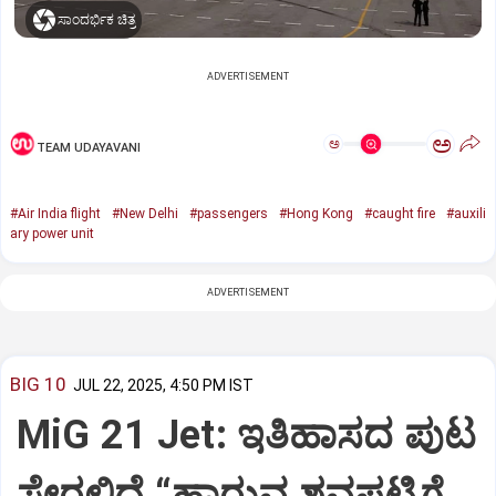
ಸಾಂದರ್ಭಿಕ ಚಿತ್ರ
ADVERTISEMENT
ಅ
ಅ
TEAM UDAYAVANI
#Air India flight
#New Delhi
#passengers
#Hong Kong
#caught fire
#auxili
ary power unit
ADVERTISEMENT
BIG 10
JUL 22, 2025, 4:50 PM IST
MiG 21 Jet: ಇತಿಹಾಸದ ಪುಟ
ಸೇರಲಿದೆ “ಹಾರುವ ಶವಪಟ್ಟಿಗೆ