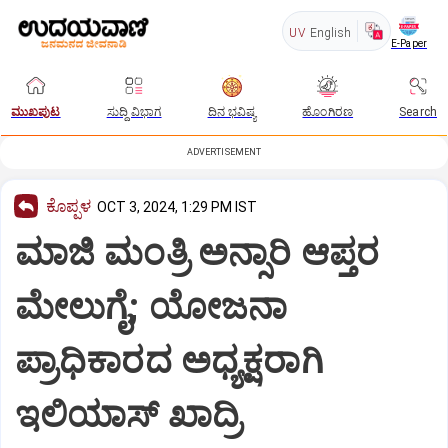
UV
English
E-Paper
ಮುಖಪುಟ
ಸುದ್ದಿ ವಿಭಾಗ
ದಿನ ಭವಿಷ್ಯ
ಹೊಂಗಿರಣ
Search
ADVERTISEMENT
ಕೊಪ್ಪಳ
OCT 3, 2024, 1:29 PM IST
ಮಾಜಿ ಮಂತ್ರಿ ಅನ್ಸಾರಿ ಆಪ್ತರ
ಮೇಲುಗೈ; ಯೋಜನಾ
ಪ್ರಾಧಿಕಾರದ ಅಧ್ಯಕ್ಷರಾಗಿ
ಇಲಿಯಾಸ್ ಖಾದ್ರಿ