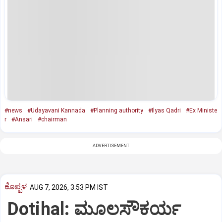
#news
#Udayavani Kannada
#Planning authority
#Ilyas Qadri
#Ex Ministe
r
#Ansari
#chairman
ADVERTISEMENT
ಕೊಪ್ಪಳ
AUG 7, 2026, 3:53 PM IST
Dotihal: ಮೂಲಸೌಕರ್ಯ