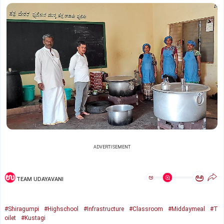
ADVERTISEMENT
ಅ
ಅ
TEAM UDAYAVANI
#Shiragumpi
#Highschool
#Infrastructure
#Classroom
#Middaymeal
#T
oilet
#Kustagi