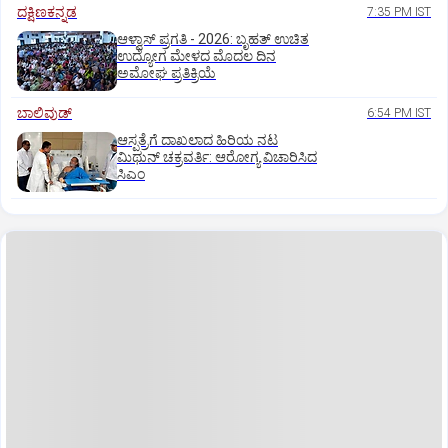
ದಕ್ಷಿಣಕನ್ನಡ
7:35 PM IST
ಆಳ್ವಾಸ್‌ ಪ್ರಗತಿ - 2026: ಬೃಹತ್ ಉಚಿತ
ಉದ್ಯೋಗ ಮೇಳದ ಮೊದಲ ದಿನ
ಅಮೋಘ ಪ್ರತಿಕ್ರಿಯೆ
ಬಾಲಿವುಡ್‌
6:54 PM IST
ಆಸ್ಪತ್ರೆಗೆ ದಾಖಲಾದ ಹಿರಿಯ ನಟ
ಮಿಥುನ್ ಚಕ್ರವರ್ತಿ: ಆರೋಗ್ಯ ವಿಚಾರಿಸಿದ
ಸಿಎಂ