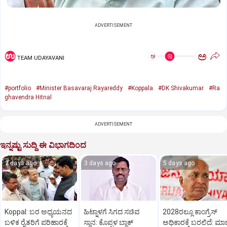
ADVERTISEMENT
ಅ
ಅ
TEAM UDAYAVANI
#portfolio
#Minister Basavaraj Rayareddy
#Koppala
#DK Shivakumar
#Ra
ghavendra Hitnal
ADVERTISEMENT
ಇನ್ನಷ್ಟು ಸುದ್ದಿ ಈ ವಿಭಾಗದಿಂದ
2 days ago
3 days ago
5 days ago
Koppal: ಬರ ಅಧ್ಯಯನದ
ಹಿಟ್ನಾಳಗೆ ಸಿಗದ ಸಚಿವ
2028ರಲ್ಲೂ ಕಾಂಗ್ರೆಸ್
ಬಳಿಕ ರೈತರಿಗೆ ಪರಿಹಾರಕ್ಕೆ
ಸ್ಥಾನ: ಕೊಪ್ಪಳ ಬ್ಲಾಕ್
ಅಧಿಕಾರಕ್ಕೆ ಬರಲಿದೆ: ಮಾ