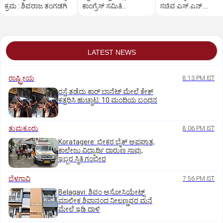
ಕ್ರಮ : ಶಿವರಾಜ ತಂಗಡಗಿ
ಕಾಂಗ್ರೆಸ್ ಸಮಿತಿ
ಸಚಿವ ಎಸ್.ಎನ್.
ಪದಾಧಿಕಾರಿಗಳ ರಾಜೀನಾಮೆ
ಬೋಸರಾಜು
LATEST NEWS
ರಾಷ್ಟ್ರೀಯ
8:13 PM IST
ರಸ್ತೆ ತಡೆದು ಕಾರ್ ಬಾನೆಟ್ ಮೇಲೆ ಕೇಕ್
ಕತ್ತರಿಸಿ ಹುಚ್ಚಾಟ: 10 ಮಂದಿಯ ಬಂಧನ
ತುಮಕೂರು
8:06 PM IST
Koratagere: ಭೀಕರ ಬೈಕ್ ಅಪಘಾತ,
ಕಾಲೇಜು ವಿದ್ಯಾರ್ಥಿ ದಾರುಣ ಸಾವು,
ಇಬ್ಬರ ಸ್ಥಿತಿ ಗಂಭೀರ
ಬೆಳಗಾವಿ
7:56 PM IST
Belagavi: ಶಿವಂ ಅಸೋಸಿಯೇಟ್ಸ್
ಮಾಲೀಕ ಶಿವಾನಂದ ನೀಲಣ್ಣವರ ಮನೆ
ಮೇಲೆ ಇಡಿ‌ ದಾಳಿ