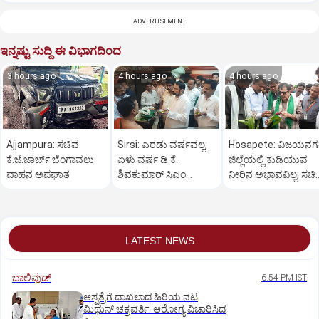
ADVERTISEMENT
ಇನ್ನಷ್ಟು ಸುದ್ದಿ ಈ ವಿಭಾಗದಿಂದ
3 hours ago
4 hours ago
4 hours ago
Ajjampura: ಸಚಿವ
Sirsi: ಎರಡು ವರ್ಷವಲ್ಲ,
Hosapete: ವಿಜಯನ
ಕೆ.ಜೆ.ಜಾರ್ಜ್ ಬೆಂಗಾವಲು
ಏಳು ವರ್ಷ ಡಿ.ಕೆ.
ಜಿಲ್ಲೆಯಲ್ಲಿ ಕುಡಿಯುವ
ವಾಹನ ಅಪಘಾತ
ಶಿವಕುಮಾರ್ ಸಿಎಂ
ನೀರಿನ ಅಭಾವವಿಲ್ಲ; ಸಚಿ
ಆಗಬೇಕು: ಲಕ್ಷ್ಮಣ ಸವದಿ
ಜಮೀರ್ ಅಹಮದ್ ವಿಶ್ವ
LATEST NEWS
ಬಾಲಿವುಡ್‌
6:54 PM IST
ಆಸ್ಪತ್ರೆಗೆ ದಾಖಲಾದ ಹಿರಿಯ ನಟ
ಮಿಥುನ್ ಚಕ್ರವರ್ತಿ: ಆರೋಗ್ಯ ವಿಚಾರಿಸಿದ