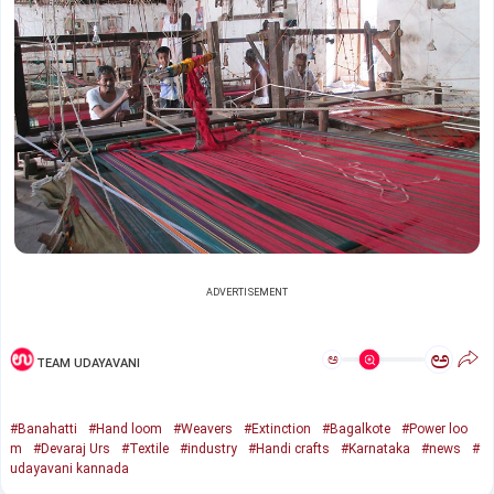
ADVERTISEMENT
ಅ
ಅ
TEAM UDAYAVANI
#Banahatti
#Hand loom
#Weavers
#Extinction
#Bagalkote
#Power loo
m
#Devaraj Urs
#Textile
#industry
#Handi crafts
#Karnataka
#news
#
udayavani kannada