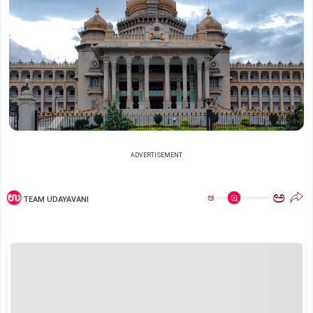
ADVERTISEMENT
ಅ
ಅ
TEAM UDAYAVANI