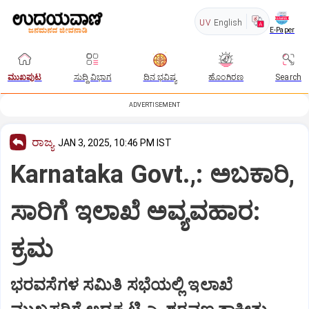
UV
English
E-Paper
ಮುಖಪುಟ
ಸುದ್ದಿ ವಿಭಾಗ
ದಿನ ಭವಿಷ್ಯ
ಹೊಂಗಿರಣ
Search
ADVERTISEMENT
ರಾಜ್ಯ
JAN 3, 2025, 10:46 PM IST
Karnataka Govt.,: ಅಬಕಾರಿ,
ಸಾರಿಗೆ ಇಲಾಖೆ ಅವ್ಯವಹಾರ:
ಕ್ರಮ
ಭರವಸೆಗಳ ಸಮಿತಿ ಸಭೆಯಲ್ಲಿ ಇಲಾಖೆ