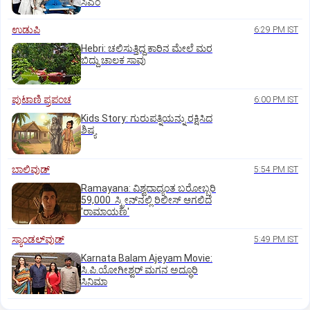
ಸಿಎಂ
ಉಡುಪಿ
6:29 PM IST
Hebri: ಚಲಿಸುತ್ತಿದ್ದ ಕಾರಿನ ಮೇಲೆ ಮರ
ಬಿದ್ದು ಚಾಲಕ ಸಾವು
ಪುಟಾಣಿ ಪ್ರಪಂಚ
6:00 PM IST
Kids Story: ಗುರುಪತ್ನಿಯನ್ನು ರಕ್ಷಿಸಿದ
ಶಿಷ್ಯ
ಬಾಲಿವುಡ್‌
5:54 PM IST
Ramayana: ವಿಶ್ವದಾದ್ಯಂತ ಬರೋಬ್ಬರಿ
59,000 ಸ್ಕ್ರೀನ್‌ನಲ್ಲಿ ರಿಲೀಸ್‌ ಆಗಲಿದೆ
'ರಾಮಾಯಣ'
ಸ್ಯಾಂಡಲ್‌ವುಡ್‌
5:49 PM IST
Karnata Balam Ajeyam Movie:
ಸಿ.ಪಿ.ಯೋಗೀಶ್ವರ್‌ ಮಗನ ಅದ್ಧೂರಿ
ಸಿನಿಮಾ