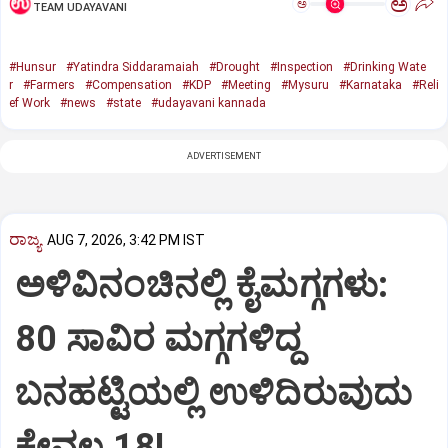
ಅ
ಅ
TEAM UDAYAVANI
#Hunsur
#Yatindra Siddaramaiah
#Drought
#Inspection
#Drinking Wate
r
#Farmers
#Compensation
#KDP
#Meeting
#Mysuru
#Karnataka
#Reli
ef Work
#news
#state
#udayavani kannada
ADVERTISEMENT
ರಾಜ್ಯ
AUG 7, 2026, 3:42 PM IST
ಅಳಿವಿನಂಚಿನಲ್ಲಿ ಕೈಮಗ್ಗಗಳು:
80 ಸಾವಿರ ಮಗ್ಗಗಳಿದ್ದ
ಬನಹಟ್ಟಿಯಲ್ಲಿ ಉಳಿದಿರುವುದು
ಕೇವಲ 18!