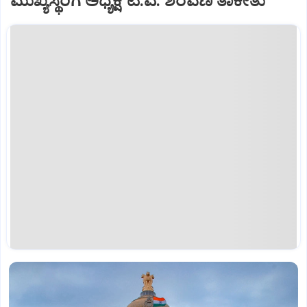
ಮುಖ್ಯಸ್ಥರಿಗೆ ಅಧ್ಯಕ್ಷ ಟಿ.ಎ. ಶರವಣ ತಾಕೀತು