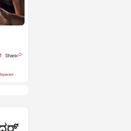
ಅ
Share
ayavani
ದರ್'