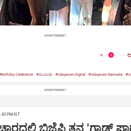
ADVERTISEMENT
ಅ
#Birthday Celebration
#ಮುಂಬಯಿ
#Udayavani Digital
#Udayavani Kannada
#Ud
ADVERTISEMENT
4:43 PM IST
ಾರದಲ್ಲಿ ಬಿಜೆಪಿ ತನ್ನ 'ಗಾಡ್ ಫಾ