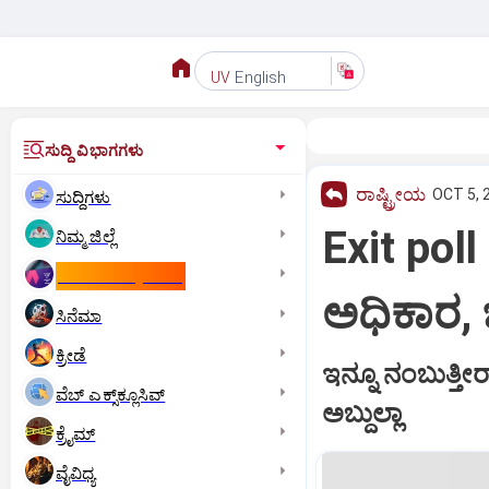
English
UV
ಸುದ್ದಿ ವಿಭಾಗಗಳು
ರಾಷ್ಟ್ರೀಯ
OCT 5, 
ಸುದ್ದಿಗಳು
Exit poll
ನಿಮ್ಮ ಜಿಲ್ಲೆ
ಕಾಮನ್‌ ವೆಲ್ತ್‌ ಗೇಮ್ಸ್‌
ಅಧಿಕಾರ, ಜ
ಸಿನೆಮಾ
ಕ್ರೀಡೆ
ಇನ್ನೂ ನಂಬುತ್ತ
ವೆಬ್ ಎಕ್ಸ್‌ಕ್ಲೂಸಿವ್
ಅಬ್ದುಲ್ಲಾ
ಕ್ರೈಮ್
ವೈವಿಧ್ಯ