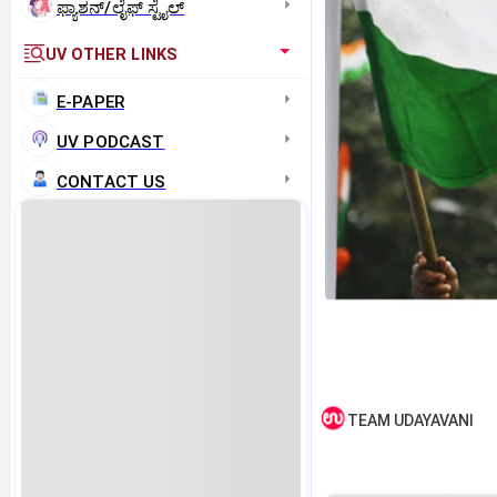
ಫ್ಯಾಶನ್/ಲೈಫ್‌ ಸ್ಟೈಲ್
UV OTHER LINKS
E-PAPER
UV PODCAST
CONTACT US
TEAM UDAYAVANI