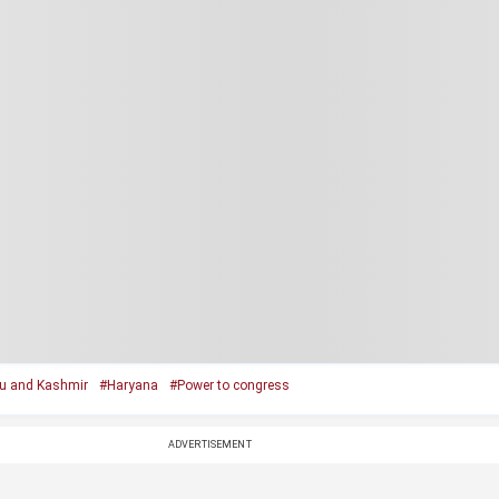
 and Kashmir
#Haryana
#Power to congress
ADVERTISEMENT