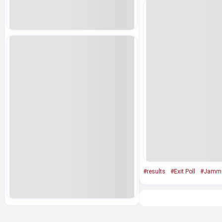
#results
#Exit Poll
#Jammu