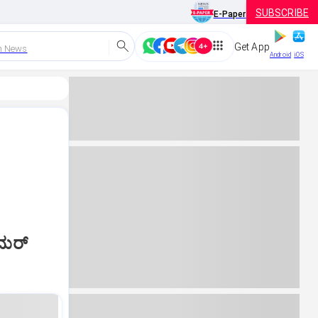
SUBSCRIBE
E-Paper
Get App
h News
Android
iOS
ಒಮರ್