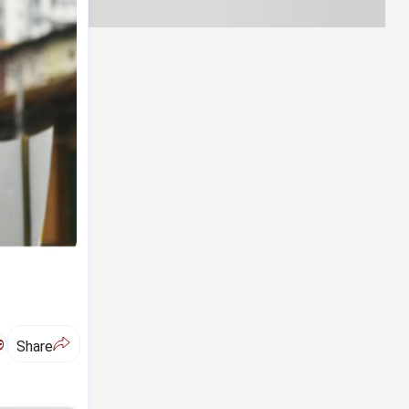
ಅ
Share