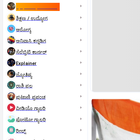
ಇಸ್ರೇಲ್- ಇರಾನ್‌ ಯುದ್ಧ
ಶಿಕ್ಷಣ / ಉದ್ಯೋಗ
ಆರೋಗ್ಯ
ಅನಿವಾಸಿ ಕನ್ನಡಿಗ
ಸೆಲೆಬ್ರಿಟಿ ಕಾರ್ನರ್‌
Explainer
ಜ್ಯೋತಿಷ್ಯ
ರಾಶಿ ಫಲ
ಪುಟಾಣಿ ಪ್ರಪಂಚ
ವೀಡಿಯೊ ಗ್ಯಾಲರಿ
ಫೋಟೋ ಗ್ಯಾಲರಿ
ರೀಲ್ಸ್