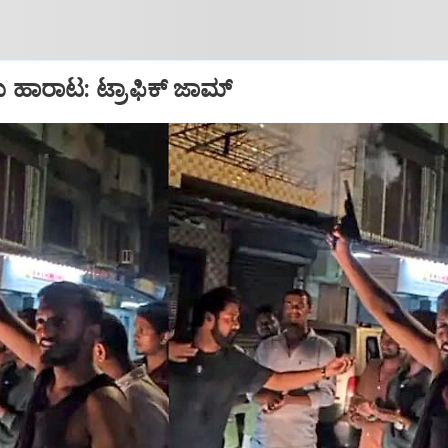
ು ಹಾರಾಟ: ಟ್ರಾಫಿಕ್‌ ಜಾಮ್