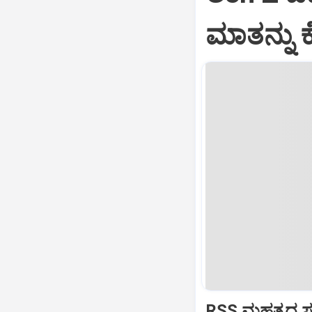
ಮಾತನ್ನು ಕ
RSS ಮಹತ್ವದ ಸಂವ