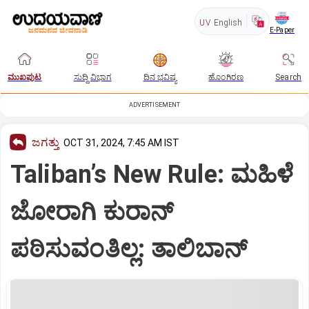
UV
English
E-Paper
ಮುಖಪುಟ
ಸುದ್ದಿ ವಿಭಾಗ
ದಿನ ಭವಿಷ್ಯ
ಹೊಂಗಿರಣ
Search
ADVERTISEMENT
ಜಗತ್ತು
OCT 31, 2024, 7:45 AM IST
Taliban’s New Rule: ಮಹಿಳೆ
ಜೋರಾಗಿ ಕುರಾನ್‌
ಪಠಿಸುವಂತಿಲ್ಲ: ತಾಲಿಬಾನ್‌