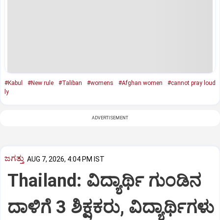
#Kabul
#New rule
#Taliban
#womens
#Afghan women
#cannot pray loud
ly
ADVERTISEMENT
ಜಗತ್ತು
AUG 7, 2026, 4:04 PM IST
Thailand: ವಿದ್ಯಾರ್ಥಿ ಗುಂಡಿನ
ದಾಳಿಗೆ 3 ಶಿಕ್ಷಕರು, ವಿದ್ಯಾರ್ಥಿಗಳು