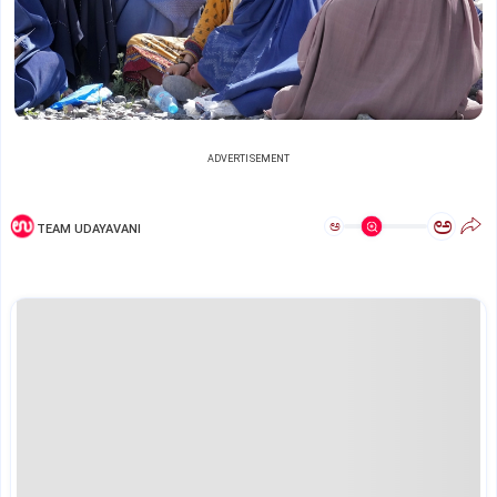
ADVERTISEMENT
ಅ
ಅ
TEAM UDAYAVANI