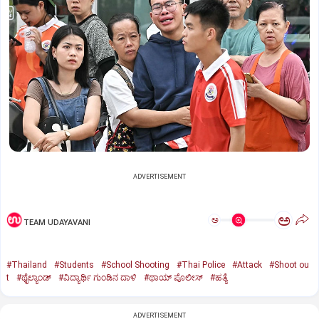
ADVERTISEMENT
ಅ
ಅ
TEAM UDAYAVANI
#Thailand
#Students
#School Shooting
#Thai Police
#Attack
#Shoot ou
t
#ಥೈಲ್ಯಾಂಡ್‌
#ವಿದ್ಯಾರ್ಥಿ ಗುಂಡಿನ ದಾಳಿ
#ಥಾಯ್‌ ಪೊಲೀಸ್‌
#ಹತ್ಯೆ
ADVERTISEMENT