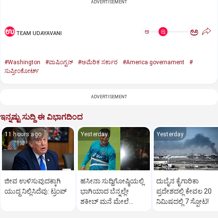
ADVERTISEMENT
ಅ
ಅ
TEAM UDAYAVANI
#Washington
#ವಾಷಿಂಗ್ಟನ್‌
#ಅಮೆರಿಕ ಸರ್ಕಾರ
#America governament
#
ಸುಪ್ರೀಂಕೋರ್ಟ್‌
ADVERTISEMENT
ಇನ್ನಷ್ಟು ಸುದ್ದಿ ಈ ವಿಭಾಗದಿಂದ
11 hours ago
Yesterday
Yesterday
ಜೀವ ಉಳಿಸುವುದಕ್ಕಾಗಿ
ಹಸೀನಾ ಸುದ್ದಿಗೋಷ್ಠಿಯಲ್ಲಿ
ದುಬೈನ ಕೈಗಾರಿಕಾ
ಯುದ್ಧ ನಿಲ್ಲಿಸಿದೆವು: ಟ್ರಂಪ್‌
ಭಾಗಿಯಾದ ಬೆನ್ನಲ್ಲೇ
ಪ್ರದೇಶದಲ್ಲಿ ಕೇವಲ 20
ಶಕೀಬ್ ಮನೆ ಮೇಲೆ
ನಿಮಿಷದಲ್ಲಿ 7 ಸ್ಫೋಟ!
ಪೆಟ್ರೋಲ್ ಬಾಂಬ್ ದಾಳಿ!