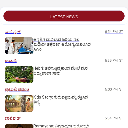
LATEST NEWS
ಬಾಲಿವುಡ್‌
6:54 PM IST
ಆಸ್ಪತ್ರೆಗೆ ದಾಖಲಾದ ಹಿರಿಯ ನಟ
ಮಿಥುನ್ ಚಕ್ರವರ್ತಿ: ಆರೋಗ್ಯ ವಿಚಾರಿಸಿದ
ಸಿಎಂ
ಉಡುಪಿ
6:29 PM IST
Hebri: ಚಲಿಸುತ್ತಿದ್ದ ಕಾರಿನ ಮೇಲೆ ಮರ
ಬಿದ್ದು ಚಾಲಕ ಸಾವು
ಪುಟಾಣಿ ಪ್ರಪಂಚ
6:00 PM IST
Kids Story: ಗುರುಪತ್ನಿಯನ್ನು ರಕ್ಷಿಸಿದ
ಶಿಷ್ಯ
ಬಾಲಿವುಡ್‌
5:54 PM IST
Ramayana: ವಿಶ್ವದಾದ್ಯಂತ ಬರೋಬ್ಬರಿ