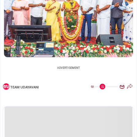
ADVERTISEMENT
ಅ
ಅ
TEAM UDAYAVANI