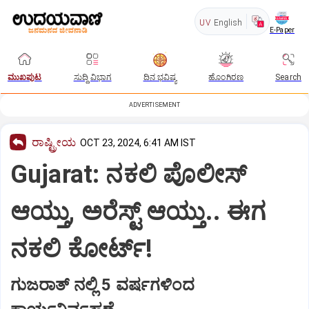
UV
English
E-Paper
ಮುಖಪುಟ
ಸುದ್ದಿ ವಿಭಾಗ
ದಿನ ಭವಿಷ್ಯ
ಹೊಂಗಿರಣ
Search
ADVERTISEMENT
ರಾಷ್ಟ್ರೀಯ
OCT 23, 2024, 6:41 AM IST
Gujarat: ನಕಲಿ ಪೊಲೀಸ್‌
ಆಯ್ತು, ಅರೆಸ್ಟ್‌ ಆಯ್ತು.. ಈಗ
ನಕಲಿ ಕೋರ್ಟ್‌!
ಗುಜರಾತ್‌ ನಲ್ಲಿ 5 ವರ್ಷಗಳಿಂದ