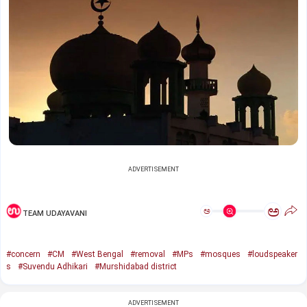
ADVERTISEMENT
ಅ
ಅ
TEAM UDAYAVANI
#concern
#CM
#West Bengal
#removal
#MPs
#mosques
#loudspeaker
s
#Suvendu Adhikari
#Murshidabad district
ADVERTISEMENT