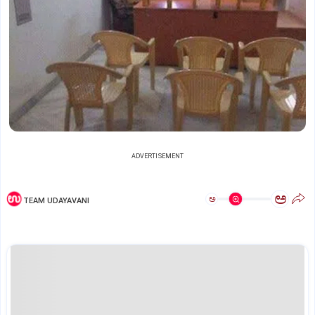
ADVERTISEMENT
ಅ
ಅ
TEAM UDAYAVANI