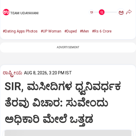
ಅ
ಅ
TEAM UDAYAVANI
#Dating Apps Photos
#UP Woman
#Duped
#Men
#Rs 6 Crore
ADVERTISEMENT
ರಾಷ್ಟ್ರೀಯ
AUG 8, 2026, 3:20 PM IST
SIR, ಮಸೀದಿಗಳ ಧ್ವನಿವರ್ಧಕ
ತೆರವು ವಿಚಾರ: ಸುವೇಂದು
ಅಧಿಕಾರಿ ಮೇಲೆ ಒತ್ತಡ