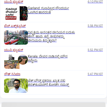
ಯುವಿ ಫ್ಯೂಷನ್
6:10 PM IST
Garland: ಗುಣವಿಲ್ಲದ ಸೌಂದರ್ಯ
ಒಣಗಿದ ಹಾರದಂತೆ
ವೆಬ್ ಎಕ್ಸ್‌ಕ್ಲೂಸಿವ್
5:58 PM IST
ನಿವೃತ್ತಿಯ ಅನಂತರ ಚೀನಿಯರ ಬದುಕು
ಹೇಗೆ: ಹಾವು, ಕಪ್ಪೆ, ಕೀಟಗಳನ್ನು
ಚೀನಿಯರು ತಿನ್ನುತ್ತಾರಾ?
ಯುವಿ ಫ್ಯೂಷನ್
5:52 PM IST
Kerala: ದೇವರ ನಾಡಿನಲ್ಲಿ ಮೌನ
ಕಣ್ಣೀರು
ಸೌತ್‌ ಸಿನಿಮಾ
5:47 PM IST
ಚೆಕ್ ಬೌನ್ಸ್ ಪ್ರಕರಣ: ಖ್ಯಾತ ನಟ
ಶರತ್‌ಕುಮಾರ್‌ಗೆ ಕೋರ್ಟ್ ಸಮನ್ಸ್