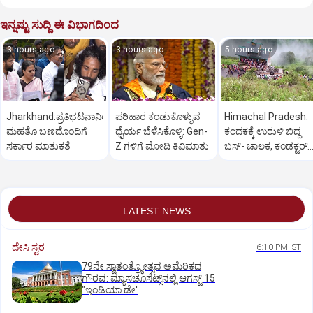
ಇನ್ನಷ್ಟು ಸುದ್ದಿ ಈ ವಿಭಾಗದಿಂದ
3 hours ago
3 hours ago
5 hours ago
Jharkhand:ಪ್ರತಿಭಟನಾನಿರತ
ಪರಿಹಾರ ಕಂಡುಕೊಳ್ಳುವ
Himachal Pradesh:
ಮಹತೊ ಬಣದೊಂದಿಗೆ
ಧೈರ್ಯ ಬೆಳೆಸಿಕೊಳ್ಳಿ: Gen-
ಕಂದಕಕ್ಕೆ ಉರುಳಿ ಬಿದ್ದ
ಸರ್ಕಾರ ಮಾತುಕತೆ
Z ಗಳಿಗೆ ಮೋದಿ ಕಿವಿಮಾತು
ಬಸ್-‌ ಚಾಲಕ, ಕಂಡಕ್ಟರ್‌
ಸೇರಿ 8 ಮಂದಿ ಸಾವು
LATEST NEWS
ದೇಸಿ ಸ್ವರ
6:10 PM IST
79ನೇ ಸ್ವಾತಂತ್ರ್ಯೋತ್ಸವ ಅಮೆರಿಕದ
ಗೌರವ: ಮ್ಯಾಸಚೂಸೆಟ್ಸ್‌ನಲ್ಲಿ ಆಗಸ್ಟ್‌ 15
"ಇಂಡಿಯಾ ಡೇ'