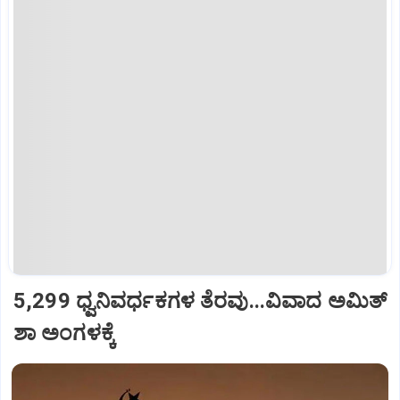
5,299 ಧ್ವನಿವರ್ಧಕಗಳ ತೆರವು...ವಿವಾದ ಅಮಿತ್
ಶಾ ಅಂಗಳಕ್ಕೆ