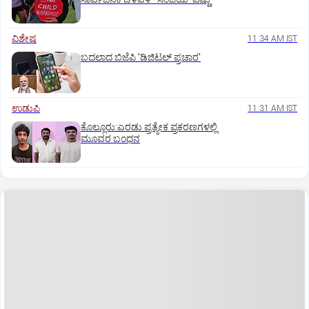
ವಿಶೇಷ
11:34 AM IST
ಬದಲಾದ ಬಿಜೆಪಿ 'ಡಿಜಿಟಲ್‌ ಪ್ರಚಾರ'
ಉಡುಪಿ
11:31 AM IST
ಕೊಲ್ಲೂರು:ಎರಡು ಪ್ರತ್ಯೇಕ ಪ್ರಕರಣಗಳಲ್ಲಿ
ಮೂವರ ಬಂಧನ