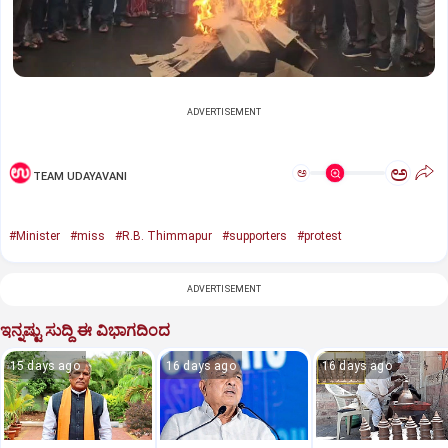
ADVERTISEMENT
ಅ
ಅ
TEAM UDAYAVANI
#Minister
#miss
#R.B. Thimmapur
#supporters
#protest
ADVERTISEMENT
ಇನ್ನಷ್ಟು ಸುದ್ದಿ ಈ ವಿಭಾಗದಿಂದ
15 days ago
16 days ago
16 days ago