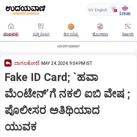
UV
English
E-Paper
ಮುಖಪುಟ
ಸುದ್ದಿ ವಿಭಾಗ
ದಿನ ಭವಿಷ್ಯ
ಹೊಂಗಿರಣ
Search
ADVERTISEMENT
ಬಾಗಲಕೋಟೆ
MAY 24, 2024, 9:04 PM IST
Fake ID Card; `ಹವಾ
ಮೆಂಟೇನ್’ಗೆ ನಕಲಿ ಐಬಿ ವೇಷ ;
ಪೊಲೀಸರ ಅತಿಥಿಯಾದ
ಯುವಕ