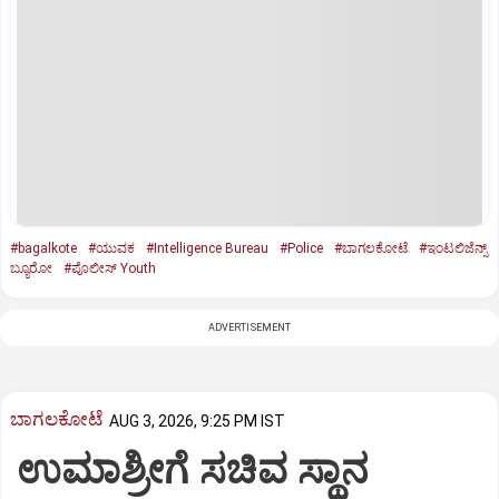
#bagalkote
#ಯುವಕ
#Intelligence Bureau
#Police
#ಬಾಗಲಕೋಟೆ
#ಇಂಟಲಿಜೆನ್ಸ್
ಬ್ಯೂರೋ
#ಪೊಲೀಸ್ Youth
ADVERTISEMENT
ಬಾಗಲಕೋಟೆ
AUG 3, 2026, 9:25 PM IST
ಉಮಾಶ್ರೀಗೆ ಸಚಿವ ಸ್ಥಾನ