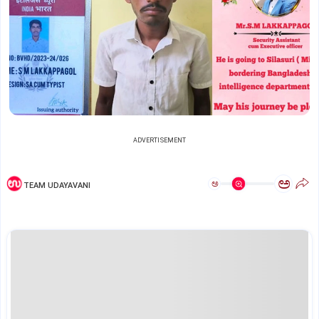
ADVERTISEMENT
ಅ
ಅ
TEAM UDAYAVANI