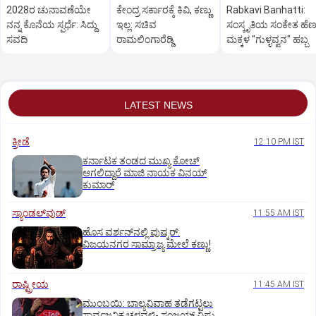
2028ರ ಚುನಾವಣೆಯೇ
ಕೇಂದ್ರ ಸರ್ಕಾರಕ್ಕೆ ಕಿವಿ, ಕಣ್ಣು
Rabkavi Banhatti:
ನನ್ನ ಕೊನೆಯ ಸ್ಪರ್ಧೆ: ಸಿದ್ದು
ಇಲ್ಲ: ಸಚಿವ
ಸಂಸ್ಕೃತಿಯ ಸಂಕೇತ ಹೆಣ್ಣ
ಸವದಿ
ರಾಮಲಿಂಗಾರೆಡ್ಡಿ
ಮಕ್ಕಳ "ಗುಳ್ಳವ್ವನ" ಹಬ್ಬ
LATEST NEWS
ಕ್ರೀಡೆ
12:10 PM IST
ಕರ್ನಾಟಕ ತಂಡದ ಮುಖ್ಯ ಕೋಚ್‌
ಆಗಲಿದ್ದಾರೆ ಮಾಜಿ ನಾಯಕ ವಿನಯ್‌
ಕುಮಾರ್
ಸ್ಯಾಂಡಲ್‌ವುಡ್‌
11:55 AM IST
ಹೊಸ ವರ್ಶನ್‌ನಲ್ಲಿ ಪುಷ್ಕರ್‌:
ವಿಜಯನಗರ ಸಾಮ್ರಾಜ್ಯ ಮೇಲೆ ಕಣ್ಣು!
ರಾಷ್ಟ್ರೀಯ
11:45 AM IST
ಮುಂಬಯಿ: ಬಾಲ್ಯವಿವಾಹ ತಡೆಗಟ್ಟಲು
ಸಾರ್ವಜನಿಕ ಚಳವಳಿ- ಸಂಜಯ್‌ ವಿಷ್ಣು