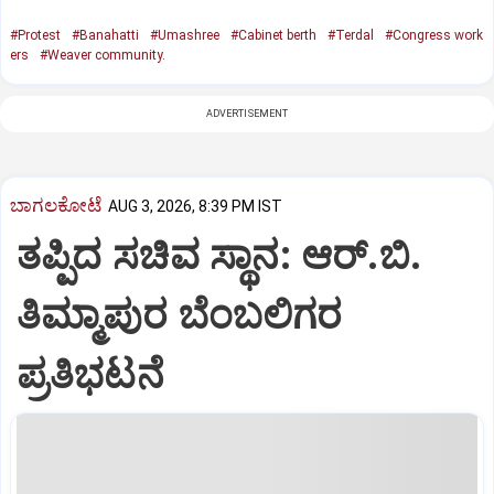
#Protest
#Banahatti
#Umashree
#Cabinet berth
#Terdal
#Congress work
ers
#Weaver community.
ADVERTISEMENT
ಬಾಗಲಕೋಟೆ
AUG 3, 2026, 8:39 PM IST
ತಪ್ಪಿದ ಸಚಿವ ಸ್ಥಾನ: ಆರ್.ಬಿ.
ತಿಮ್ಮಾಪುರ ಬೆಂಬಲಿಗರ
ಪ್ರತಿಭಟನೆ