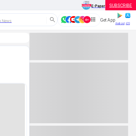
SUBSCRIBE
E-Paper
Get App
h News
Android
iOS