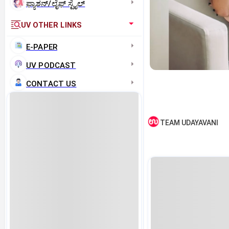
ಫ್ಯಾಶನ್/ಲೈಫ್‌ ಸ್ಟೈಲ್
UV OTHER LINKS
E-PAPER
UV PODCAST
CONTACT US
TEAM UDAYAVANI