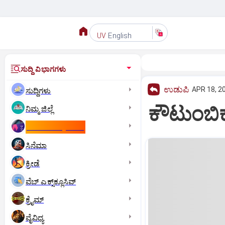
English
UV
ಸುದ್ದಿ ವಿಭಾಗಗಳು
ಉಡುಪಿ
APR 18, 2
ಸುದ್ದಿಗಳು
ಕೌಟುಂಬಿಕ 
ನಿಮ್ಮ ಜಿಲ್ಲೆ
ಕಾಮನ್‌ ವೆಲ್ತ್‌ ಗೇಮ್ಸ್‌
ಸಿನೆಮಾ
ಕ್ರೀಡೆ
ವೆಬ್ ಎಕ್ಸ್‌ಕ್ಲೂಸಿವ್
ಕ್ರೈಮ್
ವೈವಿಧ್ಯ