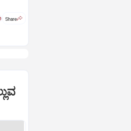
ಅ
Share
್ಲುವ