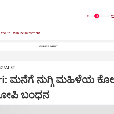
ಅ
#Youth
#Online investment
ADVERTISEMENT
:52 AM IST
: ಮನೆಗೆ ನುಗ್ಗಿ ಮಹಿಳೆಯ ಕೊಲ
ರೋಪಿ ಬಂಧನ