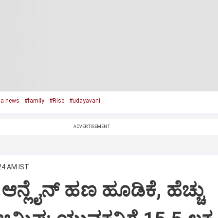
a news
#family
#Rise
#udayavani
ADVERTISEMENT
:24 AM IST
ಆನ್ಲೈನ್‌ ಹಣ ಹೂಡಿಕೆ, ಹೆಚ್ಚು