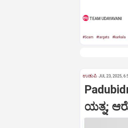
TEAM UDAYAVANI
#Scam
#targets
#karkala
ಉಡುಪಿ
JUL 23, 2025, 6
Padubidri
ಯತ್ನ; ಆ