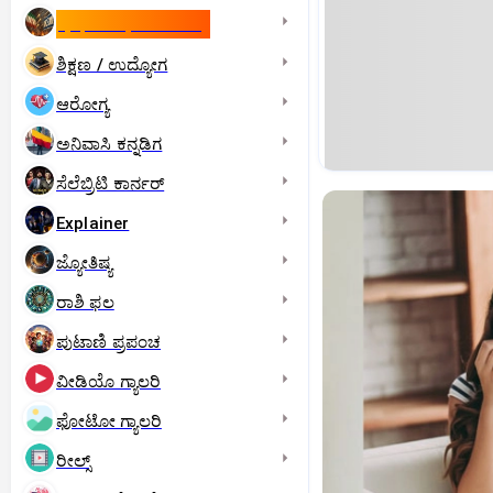
ಇಸ್ರೇಲ್- ಇರಾನ್‌ ಯುದ್ಧ
ಶಿಕ್ಷಣ / ಉದ್ಯೋಗ
ಆರೋಗ್ಯ
ಅನಿವಾಸಿ ಕನ್ನಡಿಗ
ಸೆಲೆಬ್ರಿಟಿ ಕಾರ್ನರ್‌
Explainer
ಜ್ಯೋತಿಷ್ಯ
ರಾಶಿ ಫಲ
ಪುಟಾಣಿ ಪ್ರಪಂಚ
ವೀಡಿಯೊ ಗ್ಯಾಲರಿ
ಫೋಟೋ ಗ್ಯಾಲರಿ
ರೀಲ್ಸ್