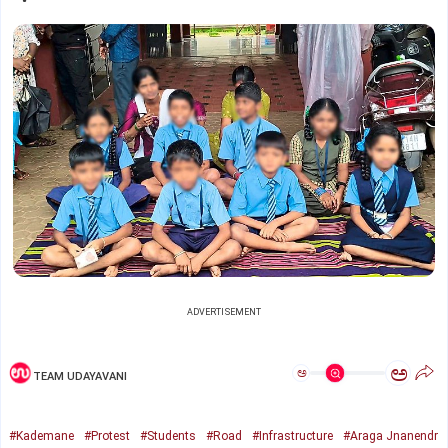
ADVERTISEMENT
ಅ
ಅ
TEAM UDAYAVANI
#Kademane
#Protest
#Students
#Road
#Infrastructure
#Araga Jnanendr