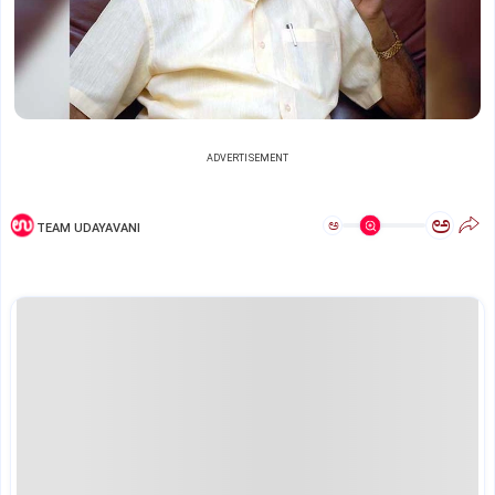
ADVERTISEMENT
ಅ
ಅ
TEAM UDAYAVANI