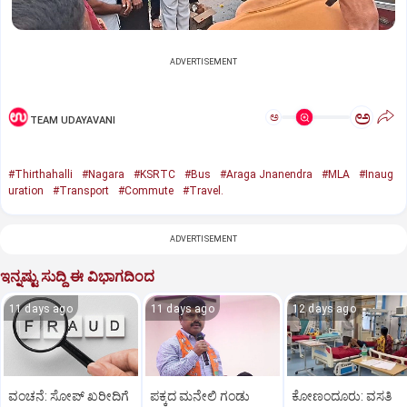
ADVERTISEMENT
ಅ
ಅ
TEAM UDAYAVANI
#Thirthahalli
#Nagara
#KSRTC
#Bus
#Araga Jnanendra
#MLA
#Inaug
uration
#Transport
#Commute
#Travel.
ADVERTISEMENT
ಇನ್ನಷ್ಟು ಸುದ್ದಿ ಈ ವಿಭಾಗದಿಂದ
11 days ago
11 days ago
12 days ago
ವಂಚನೆ: ಸೋಪ್‌ ಖರೀದಿಗೆ
ಪಕ್ಕದ ಮನೇಲಿ ಗಂಡು
ಕೋಣಂದೂರು: ವಸತಿ