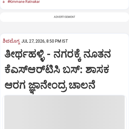
a
#Kimmane Ratnakar
ADVERTISEMENT
ಶಿವಮೊಗ್ಗ
JUL 27, 2026, 8:50 PM IST
ತೀರ್ಥಹಳ್ಳಿ - ನಗರಕ್ಕೆ ನೂತನ
ಕೆಎಸ್ಆರ್‌ಟಿಸಿ ಬಸ್: ಶಾಸಕ
ಆರಗ ಜ್ಞಾನೇಂದ್ರ ಚಾಲನೆ