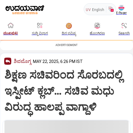
UV
English
E-Paper
ಮುಖಪುಟ
ಸುದ್ದಿ ವಿಭಾಗ
ದಿನ ಭವಿಷ್ಯ
ಹೊಂಗಿರಣ
Search
ADVERTISEMENT
ಶಿವಮೊಗ್ಗ
MAY 22, 2025, 6:26 PM IST
ಶಿಕ್ಷಣ ಸಚಿವರಿಂದ ಸೊರಬದಲ್ಲಿ
ಇಸ್ಪೀಟ್ ಕ್ಲಬ್… ಸಚಿವ ಮಧು
ವಿರುದ್ಧ ಹಾಲಪ್ಪ ವಾಗ್ದಾಳಿ