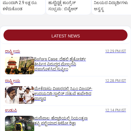
ಮುಂದಾಗಿ 2.9 ಲಕ್ಷ ರೂ.
ಹುಟ್ಟಿದ್ದಕ್ಕೆ ಕಾಂಗ್ರೆಸ್‌
ನಿಲಯದ ವಿದ್ಯಾರ್ಥಿಗಳು
ಕಳೆದುಕೊಂಡ
ಸಂಭ್ರಮ : ಬಿವೈಆರ್
ಅಸ್ವಸ್ಥ
LATEST NEWS
ರಾಷ್ಟ್ರೀಯ
12:29 PM IST
Bofors Case: ದೆಹಲಿ ಹೈಕೋರ್ಟ್‌
ತೀರ್ಪಿನ ವಿರುದ್ಧದ ಮೇಲ್ಮನವಿ
ವಜಾಗೊಳಿಸಿದ ಸುಪ್ರೀಂ
ರಾಷ್ಟ್ರೀಯ
12:28 PM IST
ಮೇಕೆದಾಟು ವಿಚಾರದಲ್ಲಿ ಸಿಎಂ ವಿಜಯ್-
ಉದಯನಿಧಿ ಸ್ಟಾಲಿನ್ ನಡುವೆ ಕಾವೇರಿದ
ವಾಗ್ವಾದ
ಉಡುಪಿ
12:14 PM IST
ಮಣಿಪಾಲ: ಹೆದ್ದಾರಿಯಲ್ಲಿ ನಿಯಂತ್ರಣ
ತಪ್ಪಿ ಪಲ್ಟಿಯಾದ ಆಟೋ ರಿಕ್ಷಾ