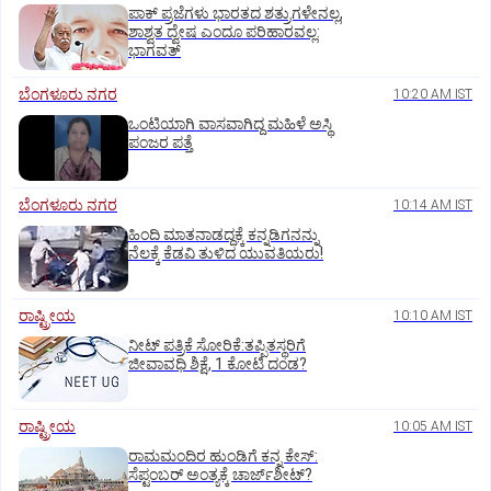
ಪಾಕ್‌ ಪ್ರಜೆಗಳು ಭಾರತದ ಶತ್ರುಗಳೇನಲ್ಲ,
ಶಾಶ್ವತ ದ್ವೇಷ ಎಂದೂ ಪರಿಹಾರವಲ್ಲ:
ಭಾಗವತ್‌
ಬೆಂಗಳೂರು ನಗರ
10:20 AM IST
ಒಂಟಿಯಾಗಿ ವಾಸವಾಗಿದ್ದ ಮಹಿಳೆ ಅಸ್ಥಿ
ಪಂಜರ ಪತ್ತೆ
ಬೆಂಗಳೂರು ನಗರ
10:14 AM IST
ಹಿಂದಿ ಮಾತನಾಡದ್ದಕ್ಕೆ ಕನ್ನಡಿಗನನ್ನು
ನೆಲಕ್ಕೆ ಕೆಡವಿ ತುಳಿದ ಯುವತಿಯರು!
ರಾಷ್ಟ್ರೀಯ
10:10 AM IST
ನೀಟ್‌ ಪತ್ರಿಕೆ ಸೋರಿಕೆ:ತಪ್ಪಿತಸ್ಥರಿಗೆ
ಜೀವಾವಧಿ ಶಿಕ್ಷೆ, 1 ಕೋಟಿ ದಂಡ?
ರಾಷ್ಟ್ರೀಯ
10:05 AM IST
ರಾಮಮಂದಿರ ಹುಂಡಿಗೆ ಕನ್ನ ಕೇಸ್‌:
ಸೆಪ್ಟಂಬರ್‌ ಅಂತ್ಯಕ್ಕೆ ಚಾರ್ಜ್‌ಶೀಟ್‌?