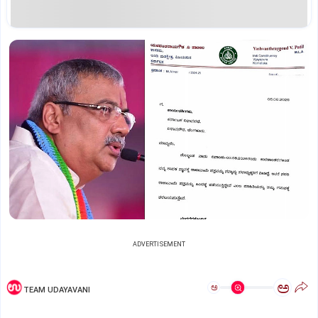
ADVERTISEMENT
ಅ
ಅ
TEAM UDAYAVANI