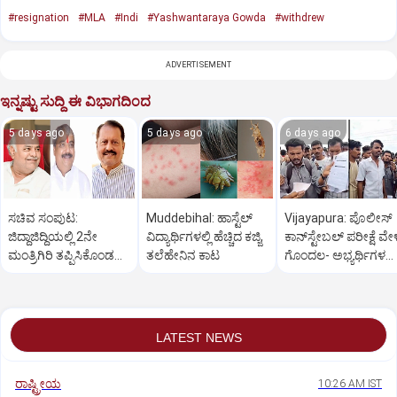
#resignation
#MLA
#Indi
#Yashwantaraya Gowda
#withdrew
ADVERTISEMENT
ಇನ್ನಷ್ಟು ಸುದ್ದಿ ಈ ವಿಭಾಗದಿಂದ
5 days ago
5 days ago
6 days ago
ಸಚಿವ ಸಂಪುಟ:
Muddebihal: ಹಾಸ್ಟೆಲ್
Vijayapura: ಪೊಲೀಸ್
ಜಿದ್ದಾಜಿದ್ದಿಯಲ್ಲಿ 2ನೇ
ವಿದ್ಯಾರ್ಥಿಗಳಲ್ಲಿ ಹೆಚ್ಚಿದ ಕಜ್ಜಿ,
ಕಾನ್‌ಸ್ಟೇಬಲ್ ಪರೀಕ್ಷೆ ವೇಳ
ಮಂತ್ರಿಗಿರಿ ತಪ್ಪಿಸಿಕೊಂಡ
ತಲೆಹೇನಿನ ಕಾಟ
ಗೊಂದಲ- ಅಭ್ಯರ್ಥಿಗಳ‌‌
ವಿಜಯಪುರ?
ಪ್ರತಿಭಟನೆ
LATEST NEWS
ರಾಷ್ಟ್ರೀಯ
10:26 AM IST