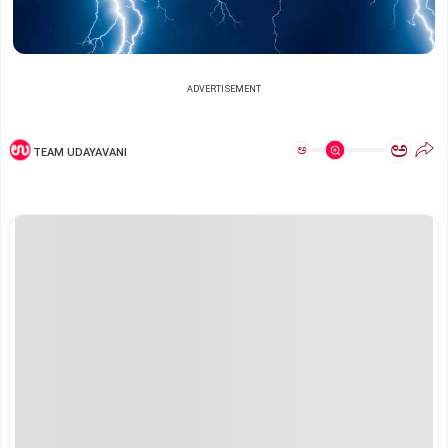
ADVERTISEMENT
ಅ
ಅ
TEAM UDAYAVANI