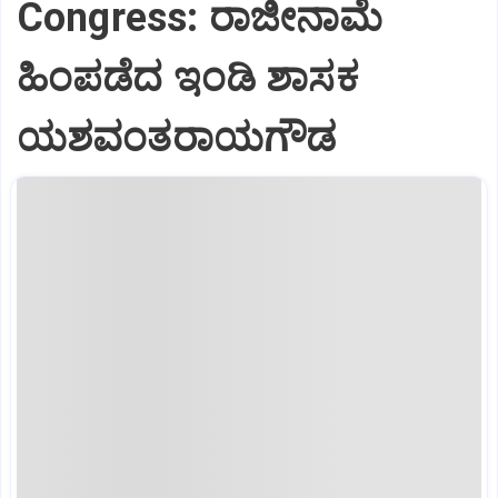
Congress: ರಾಜೀನಾಮೆ
ಹಿಂಪಡೆದ ಇಂಡಿ ಶಾಸಕ
ಯಶವಂತರಾಯಗೌಡ