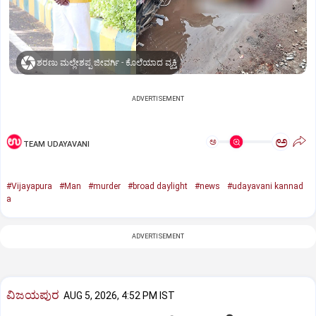
ಶರಣು ಮಲ್ಲೇಶಪ್ಪ ಜೀವರ್ಗಿ - ಕೊಲೆಯಾದ ವ್ಯಕ್ತಿ
ADVERTISEMENT
ಅ
ಅ
TEAM UDAYAVANI
#Vijayapura
#Man
#murder
#broad daylight
#news
#udayavani kannad
a
ADVERTISEMENT
ವಿಜಯಪುರ
AUG 5, 2026, 4:52 PM IST