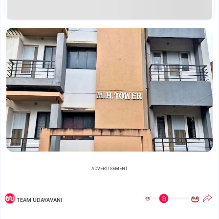
ADVERTISEMENT
ಅ
ಅ
TEAM UDAYAVANI