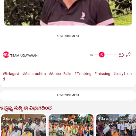
ADVERTISEMENT
ಅ
ಅ
TEAM UDAYAVANI
#Belagavi
#Maharashtra
#Amboli Falls
#Trucking
#missing
#body foun
d
ADVERTISEMENT
ಇನ್ನಷ್ಟು ಸುದ್ದಿ ಈ ವಿಭಾಗದಿಂದ
3 days ago
3 days ago
4 days ago