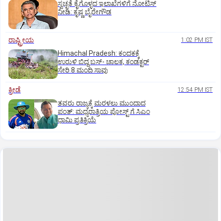
ಸ್ವಚ್ಛತೆ ಕೈಗೊಳ್ಳದ ಇಲಾಖೆಗಳಿಗೆ ನೋಟಿಸ್‌
ನೀಡಿ: ಕೃಷ್ಣ ಬೈರೇಗೌಡ
ರಾಷ್ಟ್ರೀಯ
1:02 PM IST
Himachal Pradesh: ಕಂದಕಕ್ಕೆ
ಉರುಳಿ ಬಿದ್ದ ಬಸ್-‌ ಚಾಲಕ, ಕಂಡಕ್ಟರ್‌
ಸೇರಿ 8 ಮಂದಿ ಸಾವು
ಕ್ರೀಡೆ
12:54 PM IST
ತವರು ರಾಜ್ಯಕ್ಕೆ ಮರಳಲು ಮುಂದಾದ
ಪಂತ್:‌ ಮಧ್ಯರಾತ್ರಿಯ ಪೋಸ್ಟ್‌ ಗೆ ಸಿಎಂ
ಧಾಮಿ ಪ್ರತಿಕ್ರಿಯೆ