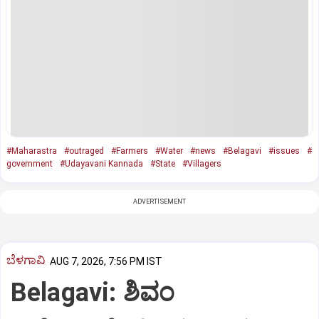
#Maharastra
#outraged
#Farmers
#Water
#news
#Belagavi
#issues
#
government
#Udayavani Kannada
#State
#Villagers
ADVERTISEMENT
ಬೆಳಗಾವಿ
AUG 7, 2026, 7:56 PM IST
Belagavi: ಶಿವಂ