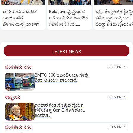
ಆ.13ರಂದು ಕರ್ನಾಟಕ
Belagavi: ಭ್ರಷ್ಟಚಾರದ
ಲಕ್ಷ್ಮೀ ಹೆಬ್ಬಾಳ್ಕರ್ ಗೆ ಕೈತಪ್ಪ
ಬಂದ್ ಖಚಿತ:
ಆರೋಪವಿರುವ ಶಾಸಕರಿಗೆ
ಸಚಿವ ಸ್ಥಾನ: ರಾಷ್ಟ್ರೀಯ
ಬೆಳಗಾವಿಯಲ್ಲಿ ವಾಟಾಳ್
ಸಚಿವ ಸ್ಥಾನ: ಬಿಜೆಪಿ
ಹೆದ್ದಾರಿ ತಡೆದು ಪ್ರತಿಭಟನೆ
ನಾಗರಾಜ್ ಹೇಳಿಕೆ
ಕಾರ್ಯಕರ್ತರ ಪ್ರತಿಭಟನೆ
LATEST NEWS
ಬೆಂಗಳೂರು ನಗರ
2:21 PM IST
BMTC: 300 ಬಿಎಂಟಿಸಿ ಬಸ್‌ಗಳಲ್ಲಿ
ಶೀಘ್ರ ಆಡಿಯೋ ಜಾಹೀರಾತು
ರಾಷ್ಟ್ರೀಯ
2:18 PM IST
ಪರಿಹಾರ ಕಂಡುಕೊಳ್ಳುವ ಧೈರ್ಯ
ಬೆಳೆಸಿಕೊಳ್ಳಿ: Gen-Z ಗಳಿಗೆ ಮೋದಿ
ಕಿವಿಮಾತು
ಬೆಂಗಳೂರು ನಗರ
1:05 PM IST