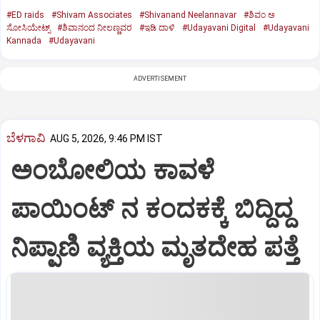
#ED raids
#Shivam Associates
#Shivanand Neelannavar
#ಶಿವಂ ಅ
ಸೋಸಿಯೇಟ್ಸ್
#ಶಿವಾನಂದ ನೀಲಣ್ಣವರ
#ಇಡಿ ದಾಳಿ
#Udayavani Digital
#Udayavani
Kannada
#Udayavani
ADVERTISEMENT
ಬೆಳಗಾವಿ
AUG 5, 2026, 9:46 PM IST
ಅಂಬೋಲಿಯ ಕಾವಳೆ‌
ಪಾಯಿಂಟ್ ನ ಕಂದಕಕ್ಕೆ ಬಿದ್ದಿದ್ದ
ನಿಪ್ಪಾಣಿ ವ್ಯಕ್ತಿಯ ಮೃತದೇಹ ಪತ್ತೆ