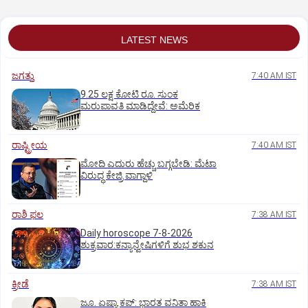
LATEST NEWS
ಜಗತ್ತು
7:40 AM IST
9.25 ಲಕ್ಷ ಕೋಟಿ ರೂ. ಸುಂಕ
ಮರುಪಾವತಿ ಮಾಡಿದ್ದೇವೆ: ಅಮೆರಿಕ
ರಾಷ್ಟ್ರೀಯ
7:40 AM IST
ಮೋದಿ ಎದುರು ಹೆಚ್ಚು ಬಗ್ಗಬೇಡಿ: ಮೆಟಾ
ವಿರುದ್ಧ ಕೇಜ್ರಿ ವಾಗ್ದಾಳಿ
ರಾಶಿ ಫಲ
7:38 AM IST
Daily horoscope 7-8-2026
ಶುಕ್ರವಾರ:ಕನ್ಯಾನ್ವೇಷಿಗಳಿಗೆ ಶುಭ ಶಕುನ
ಕ್ರೀಡೆ
7:38 AM IST
ಜೂ. ಏಷ್ಯಾ ಕಪ್‌: ಭಾರತ ವನಿತಾ ಹಾಕಿ