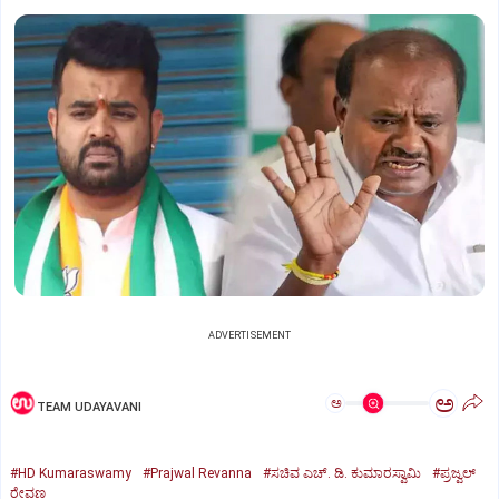
ADVERTISEMENT
ಅ
ಅ
TEAM UDAYAVANI
#HD Kumaraswamy
#Prajwal Revanna
#ಸಚಿವ ಎಚ್. ಡಿ. ಕುಮಾರಸ್ವಾಮಿ
#ಪ್ರಜ್ವಲ್
ರೇವಣ್ಣ