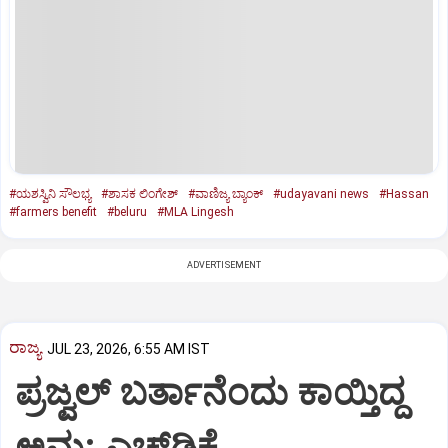
#ಯಶಸ್ವಿನಿ ಸೌಲಭ್ಯ
#ಶಾಸಕ ಲಿಂಗೇಶ್
#ವಾಣಿಜ್ಯ ಬ್ಯಾಂಕ್‌
#udayavani news
#Hassan
#farmers benefit
#beluru
#MLA Lingesh
ADVERTISEMENT
ರಾಜ್ಯ
JUL 23, 2026, 6:55 AM IST
ಪ್ರಜ್ವಲ್‌ ಬರ್ತಾನೆಂದು ಕಾಯ್ತಿದ್ದ
ಅಮ್ಮ: ಎಚ್‌ಡಿಕೆ