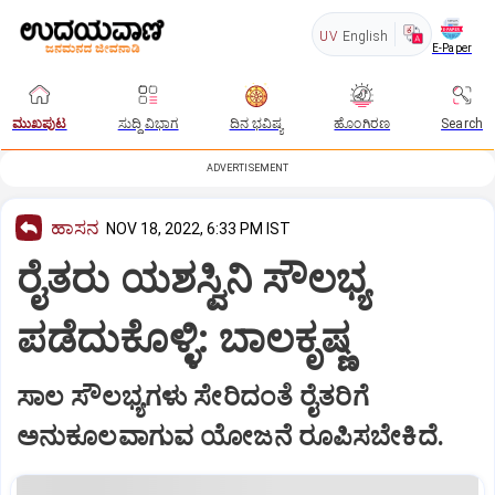
UV
English
E-Paper
ಮುಖಪುಟ
ಸುದ್ದಿ ವಿಭಾಗ
ದಿನ ಭವಿಷ್ಯ
ಹೊಂಗಿರಣ
Search
ADVERTISEMENT
ಹಾಸನ
NOV 18, 2022, 6:33 PM IST
ರೈತರು ಯಶಸ್ವಿನಿ ಸೌಲಭ್ಯ
ಪಡೆದುಕೊಳ್ಳಿ: ಬಾಲಕೃಷ್ಣ
ಸಾಲ ಸೌಲಭ್ಯಗಳು ಸೇರಿದಂತೆ ರೈತರಿಗೆ
ಅನುಕೂಲವಾಗುವ ಯೋಜನೆ ರೂಪಿಸಬೇಕಿದೆ.