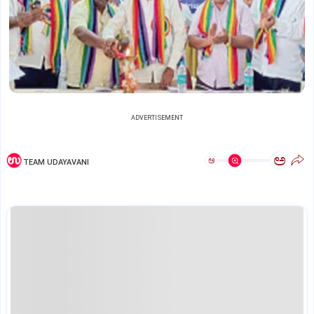
ADVERTISEMENT
ಅ
ಅ
TEAM UDAYAVANI