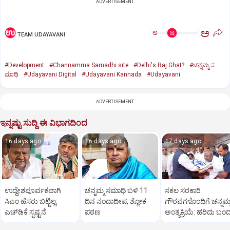
ADVERTISEMENT
ಅ
ಅ
TEAM UDAYAVANI
#Development
#Channamma Samadhi site
#Delhi's Raj Ghat?
#ಚನ್ನಮ್ಮ ಸ
ಮಾಧಿ
#Udayavani Digital
#Udayavani Kannada
#Udayavani
ADVERTISEMENT
ಇನ್ನಷ್ಟು ಸುದ್ದಿ ಈ ವಿಭಾಗದಿಂದ
16 days ago
16 days ago
17 days ago
ಉದ್ದೇಶಪೂರ್ವಕವಾಗಿ
ಚನ್ನಮ್ಮ ಸಮಾಧಿ ಬಳಿ 11
ಸಕಲ ಸರಕಾರಿ
ಸಿಎಂ ಹೆಸರು ಬಿಟ್ಟಿಲ್ಲ:
ದಿನ ನಂದಾದೀಪ, ಶ್ಲೋಕ
ಗೌರವಗಳೊಂದಿಗೆ ಚನ್ನಮ್
ಎಚ್‌ಡಿಕೆ ಸ್ಪಷ್ಟನೆ
ಪಠಣ
ಅಂತ್ಯಕ್ರಿಯೆ: ಹರಿದು ಬಂ
ಜನಸಾಗರ