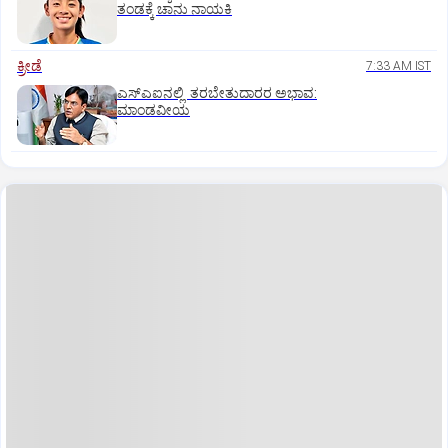
ತಂಡಕ್ಕೆ ಚಾನು ನಾಯಕಿ
ಕ್ರೀಡೆ
7:33 AM IST
ಎಸ್‌ಎಐನಲ್ಲಿ ತರಬೇತುದಾರರ ಅಭಾವ:
ಮಾಂಡವೀಯ